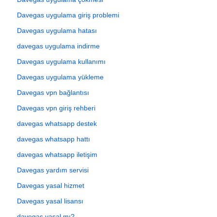
Davegas uygulama giriş problemi
Davegas uygulama hatası
davegas uygulama indirme
Davegas uygulama kullanımı
Davegas uygulama yükleme
Davegas vpn bağlantısı
Davegas vpn giriş rehberi
davegas whatsapp destek
davegas whatsapp hattı
davegas whatsapp iletişim
Davegas yardım servisi
Davegas yasal hizmet
Davegas yasal lisansı
davegas yasal mı?