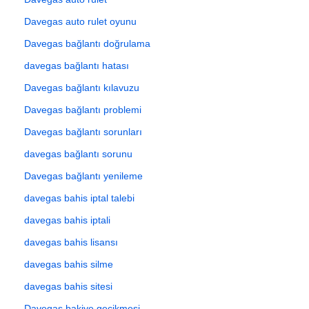
Davegas auto rulet oyunu
Davegas bağlantı doğrulama
davegas bağlantı hatası
Davegas bağlantı kılavuzu
Davegas bağlantı problemi
Davegas bağlantı sorunları
davegas bağlantı sorunu
Davegas bağlantı yenileme
davegas bahis iptal talebi
davegas bahis iptali
davegas bahis lisansı
davegas bahis silme
davegas bahis sitesi
Davegas bakiye gecikmesi