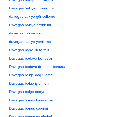
Davegas bakiye görünmüyor
davegas bakiye güncelleme
Davegas bakiye problemi
davegas bakiye sorunu
davegas bakiye yenileme
Davegas başvuru formu
Davegas bedava bonuslar
Davegas bedava deneme bonusu
Davegas belge doğrulama
Davegas belge işlemleri
Davegas belge onayı
Davegas bonus başvurusu
Davegas bonus çevrimi
Davegas bonus çevrimleri