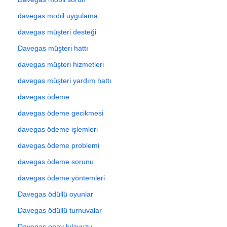
davegas mobil uygulama
davegas müşteri desteği
Davegas müşteri hattı
davegas müşteri hizmetleri
davegas müşteri yardım hattı
davegas ödeme
davegas ödeme gecikmesi
davegas ödeme işlemleri
davegas ödeme problemi
davegas ödeme sorunu
davegas ödeme yöntemleri
Davegas ödüllü oyunlar
Davegas ödüllü turnuvalar
Davegas onay kılavuzu