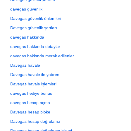
davegas güvenlik
Davegas güvenlik önlemleri
Davegas güvenlik şartları
davegas hakkında
davegas hakkında detaylar
davegas hakkında merak edilenler
Davegas havale
Davegas havale ile yatırım
Davegas havale işlemleri
davegas hediye bonus
davegas hesap açma
Davegas hesap bloke
Davegas hesap doğrulama
Davegas hesap doğrulama işlemi