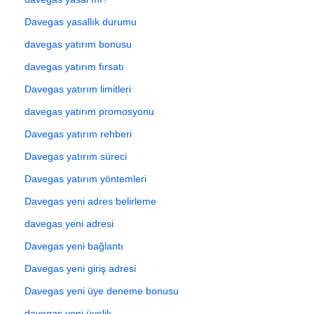
Davegas yasallık durumu
davegas yatırım bonusu
davegas yatırım fırsatı
Davegas yatırım limitleri
davegas yatırım promosyonu
Davegas yatırım rehberi
Davegas yatırım süreci
Davegas yatırım yöntemleri
Davegas yeni adres belirleme
davegas yeni adresi
Davegas yeni bağlantı
Davegas yeni giriş adresi
Davegas yeni üye deneme bonusu
davegas yeni üyelik