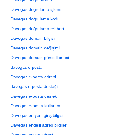
Davegas doğrulama işlemi
Davegas doğrulama kodu
Davegas doğrulama rehberi
Davegas domain bilgisi
Davegas domain değişimi
Davegas domain güncellemesi
davegas e-posta
Davegas e-posta adresi
davegas e-posta desteği
Davegas e-posta destek
Davegas e-posta kullanımı
Davegas en yeni giriş bilgisi
Davegas engelli adres bilgileri
Davegas erişim adresi