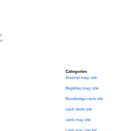
r.
ın
Categories
Arsenal maçı izle
Beşiktaş maçı izle
Bundesliga canlı izle
canlı derbi izle
canlı maç izle
canlı maç izle hd