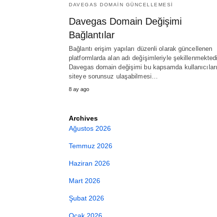
DAVEGAS DOMAIN GÜNCELLEMESI
Davegas Domain Değişimi
Bağlantılar
Bağlantı erişim yapıları düzenli olarak güncellenen
platformlarda alan adı değişimleriyle şekillenmektedi
Davegas domain değişimi bu kapsamda kullanıcılar
siteye sorunsuz ulaşabilmesi…
8 ay ago
Archives
Ağustos 2026
Temmuz 2026
Haziran 2026
Mart 2026
Şubat 2026
Ocak 2026