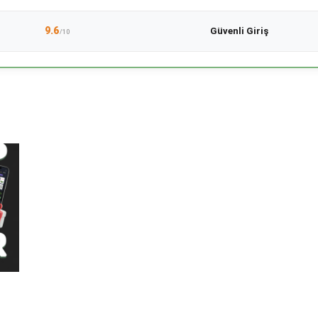
9.6
Güvenli Giriş
/10