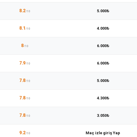
8.2
5.000₺
/10
8.1
4.000₺
/10
8
6.000₺
/10
7.9
6.000₺
/10
7.8
5.000₺
/10
7.8
4.300₺
/10
7.8
3.050₺
/10
9.2
Maç izle giriş Yap
/10