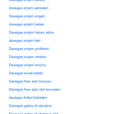
davegas erişim adresleri
Davegas erişim engeli
davegas erişim hatası
Davegas erişim hatası alma
davegas erişim linki
Davegas erişim problemi
Davegas erişim rehberi
Davegas erişim sorunu
Davegas evrak talebi
Davegas free spin bonusu
Davegas free spin slot bonusları
davegas futbol bahisleri
Davegas gates of olympus
Davegas gates of olympus slot