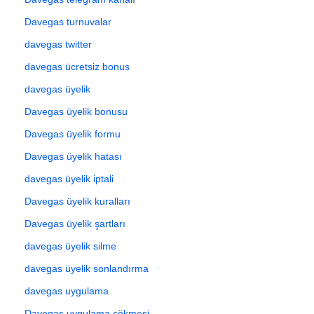
Davegas turnuvalar
davegas twitter
davegas ücretsiz bonus
davegas üyelik
Davegas üyelik bonusu
Davegas üyelik formu
Davegas üyelik hatası
davegas üyelik iptali
Davegas üyelik kuralları
Davegas üyelik şartları
davegas üyelik silme
davegas üyelik sonlandırma
davegas uygulama
Davegas uygulama çökmesi