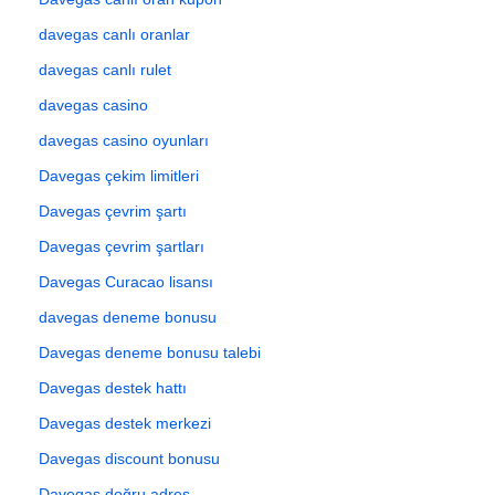
davegas canlı oranlar
davegas canlı rulet
davegas casino
davegas casino oyunları
Davegas çekim limitleri
Davegas çevrim şartı
Davegas çevrim şartları
Davegas Curacao lisansı
davegas deneme bonusu
Davegas deneme bonusu talebi
Davegas destek hattı
Davegas destek merkezi
Davegas discount bonusu
Davegas doğru adres