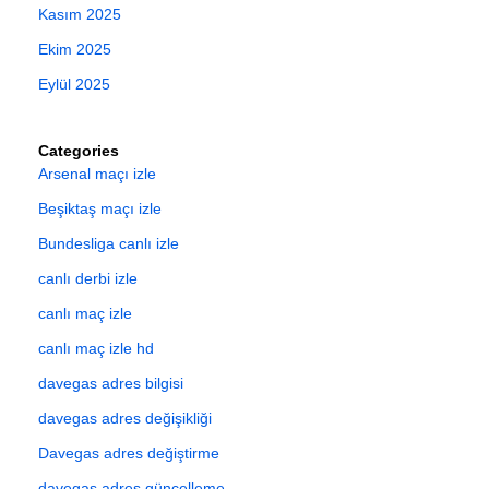
Kasım 2025
Ekim 2025
Eylül 2025
Categories
Arsenal maçı izle
Beşiktaş maçı izle
Bundesliga canlı izle
canlı derbi izle
canlı maç izle
canlı maç izle hd
davegas adres bilgisi
davegas adres değişikliği
Davegas adres değiştirme
davegas adres güncelleme