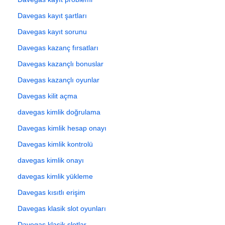
Davegas kayıt şartları
Davegas kayıt sorunu
Davegas kazanç fırsatları
Davegas kazançlı bonuslar
Davegas kazançlı oyunlar
Davegas kilit açma
davegas kimlik doğrulama
Davegas kimlik hesap onayı
Davegas kimlik kontrolü
davegas kimlik onayı
davegas kimlik yükleme
Davegas kısıtlı erişim
Davegas klasik slot oyunları
Davegas klasik slotlar