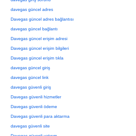
davegas güncel adres
Davegas güncel adres bağlantısı
davegas güncel bağlantı
Davegas güncel erişim adresi
Davegas güncel erişim bilgileri
Davegas güncel erişim tıkla
davegas güncel giriş
davegas güncel link
davegas güvenli giriş
Davegas güvenli hizmetler
Davegas güvenli ödeme
Davegas güvenli para aktarma
davegas güvenli site
Davegas güvenli yatırım