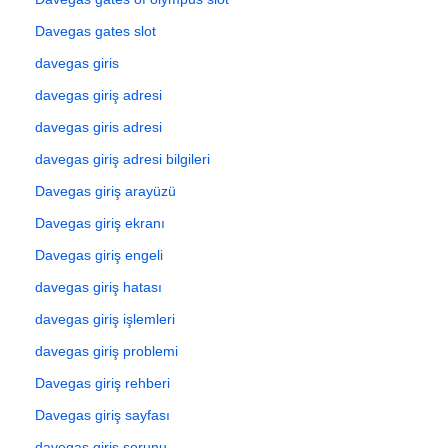
Davegas gates slot
davegas giris
davegas giriş adresi
davegas giris adresi
davegas giriş adresi bilgileri
Davegas giriş arayüzü
Davegas giriş ekranı
Davegas giriş engeli
davegas giriş hatası
davegas giriş işlemleri
davegas giriş problemi
Davegas giriş rehberi
Davegas giriş sayfası
davegas giriş sorunu