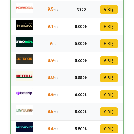
9.5
%300
GİRİŞ
/10
9.1
8.000₺
GİRİŞ
/10
9
5.000₺
GİRİŞ
/10
8.9
5.000₺
GİRİŞ
/10
8.8
5.550₺
GİRİŞ
/10
8.6
6.000₺
GİRİŞ
/10
8.5
5.000₺
GİRİŞ
/10
8.4
5.500₺
GİRİŞ
/10