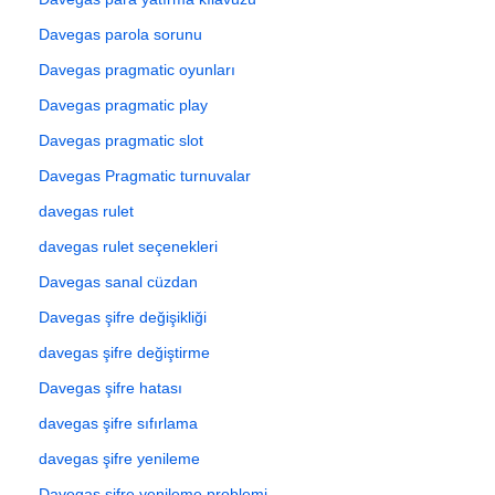
Davegas parola sorunu
Davegas pragmatic oyunları
Davegas pragmatic play
Davegas pragmatic slot
Davegas Pragmatic turnuvalar
davegas rulet
davegas rulet seçenekleri
Davegas sanal cüzdan
Davegas şifre değişikliği
davegas şifre değiştirme
Davegas şifre hatası
davegas şifre sıfırlama
davegas şifre yenileme
Davegas şifre yenileme problemi