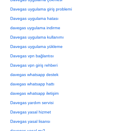
Davegas uygulama giriş problemi
Davegas uygulama hatası
davegas uygulama indirme
Davegas uygulama kullanımı
Davegas uygulama yükleme
Davegas vpn bağlantısı
Davegas vpn giriş rehberi
davegas whatsapp destek
davegas whatsapp hattı
davegas whatsapp iletişim
Davegas yardım servisi
Davegas yasal hizmet
Davegas yasal lisansı
davegas yasal mı?