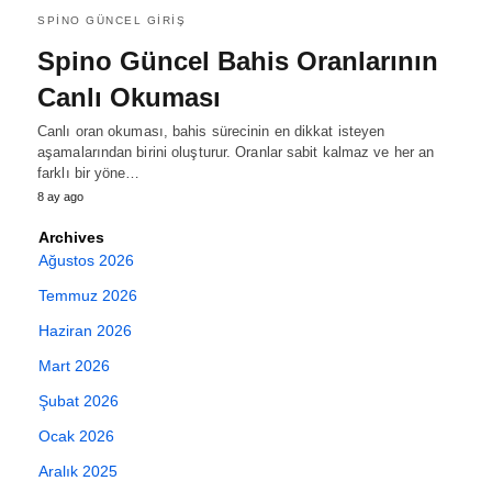
SPINO GÜNCEL GIRIŞ
Spino Güncel Bahis Oranlarının
Canlı Okuması
Canlı oran okuması, bahis sürecinin en dikkat isteyen
aşamalarından birini oluşturur. Oranlar sabit kalmaz ve her an
farklı bir yöne…
8 ay ago
Archives
Ağustos 2026
Temmuz 2026
Haziran 2026
Mart 2026
Şubat 2026
Ocak 2026
Aralık 2025