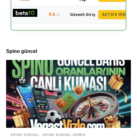
9.6
Güvenli Giriş
BETS10 YENI
/10
Spino güncel
SPINO GÜNCEL
SPINO GÜNCEL ADRES