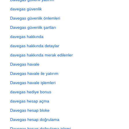
davegas güvenlik
Davegas güvenlik önlemleri
Davegas güvenlik şartları
davegas hakkında
davegas hakkında detaylar
davegas hakkında merak edilenler
Davegas havale
Davegas havale ile yatırım
Davegas havale işlemleri
davegas hediye bonus
davegas hesap açma
Davegas hesap bloke
Davegas hesap doğrulama
Davegas hesap doğrulama işlemi