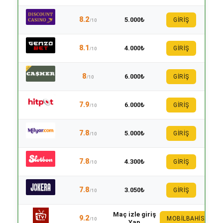
8.2
5.000₺
GİRİŞ
/10
8.1
4.000₺
GİRİŞ
/10
8
6.000₺
GİRİŞ
/10
7.9
6.000₺
GİRİŞ
/10
7.8
5.000₺
GİRİŞ
/10
7.8
4.300₺
GİRİŞ
/10
7.8
3.050₺
GİRİŞ
/10
Maç izle giriş
9.2
MOBILBAHIS
/10
Yap