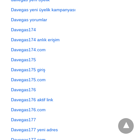
Davegas yeni üyelik kampanyası
Davegas yorumlar
Davegas174
Davegas174 anlık erişim
Davegas174.com
Davegas175
Davegas175 giriş
Davegas175.com
Davegas176
Davegas176 aktif link
Davegas176.com
Davegas177
Davegas177 yeni adres
Davegas177.com