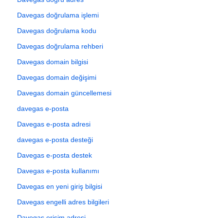
Davegas doğrulama işlemi
Davegas doğrulama kodu
Davegas doğrulama rehberi
Davegas domain bilgisi
Davegas domain değişimi
Davegas domain güncellemesi
davegas e-posta
Davegas e-posta adresi
davegas e-posta desteği
Davegas e-posta destek
Davegas e-posta kullanımı
Davegas en yeni giriş bilgisi
Davegas engelli adres bilgileri
Davegas erişim adresi