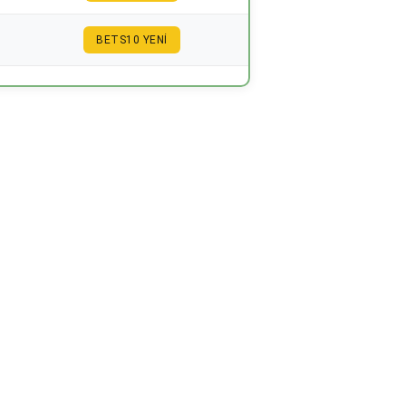
BETS10 YENI