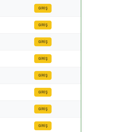
GİRİŞ
GİRİŞ
GİRİŞ
GİRİŞ
GİRİŞ
GİRİŞ
GİRİŞ
GİRİŞ