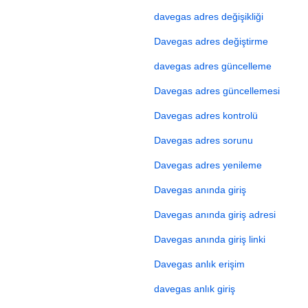
davegas adres değişikliği
Davegas adres değiştirme
davegas adres güncelleme
Davegas adres güncellemesi
Davegas adres kontrolü
Davegas adres sorunu
Davegas adres yenileme
Davegas anında giriş
Davegas anında giriş adresi
Davegas anında giriş linki
Davegas anlık erişim
davegas anlık giriş