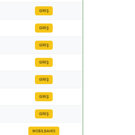
GİRİŞ
GİRİŞ
GİRİŞ
GİRİŞ
GİRİŞ
GİRİŞ
GİRİŞ
MOBILBAHIS