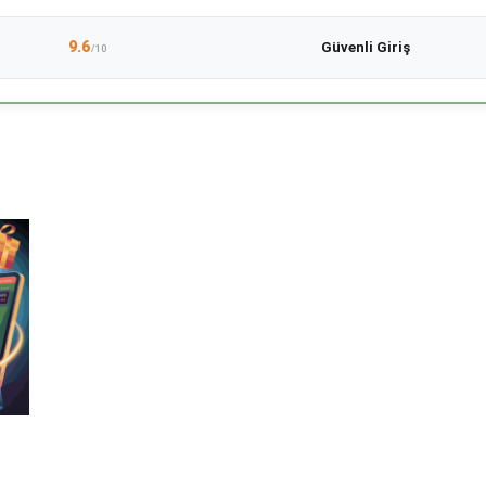
9.6
Güvenli Giriş
/10