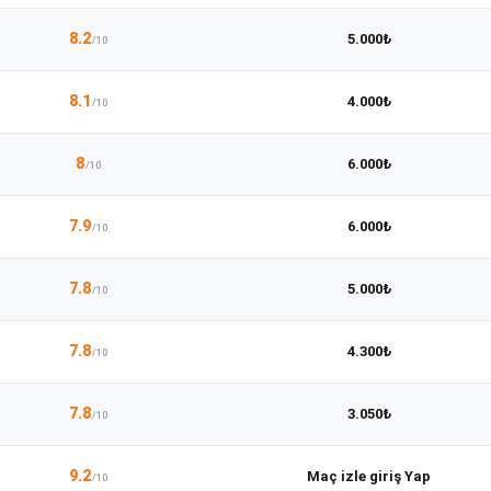
8.2
5.000₺
/10
8.1
4.000₺
/10
8
6.000₺
/10
7.9
6.000₺
/10
7.8
5.000₺
/10
7.8
4.300₺
/10
7.8
3.050₺
/10
9.2
Maç izle giriş Yap
/10