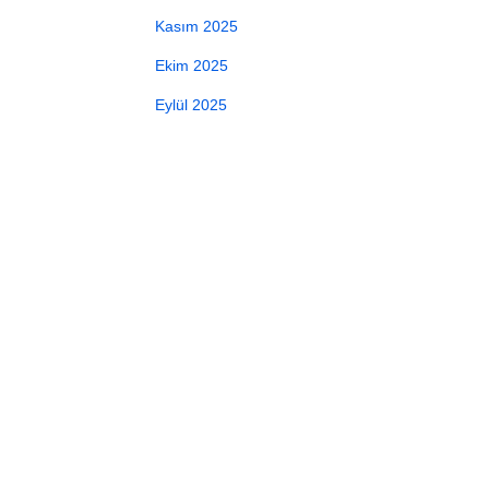
Kasım 2025
Ekim 2025
Eylül 2025