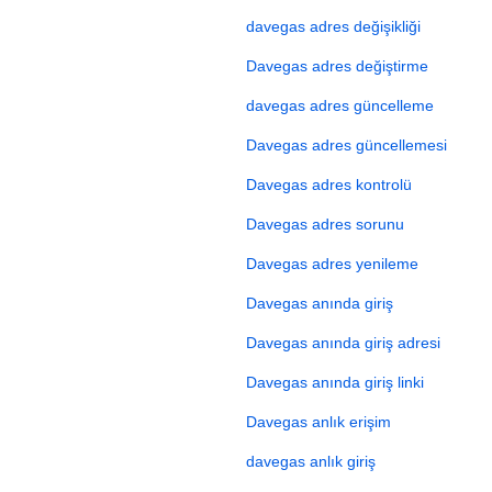
davegas adres değişikliği
Davegas adres değiştirme
davegas adres güncelleme
Davegas adres güncellemesi
Davegas adres kontrolü
Davegas adres sorunu
Davegas adres yenileme
Davegas anında giriş
Davegas anında giriş adresi
Davegas anında giriş linki
Davegas anlık erişim
davegas anlık giriş