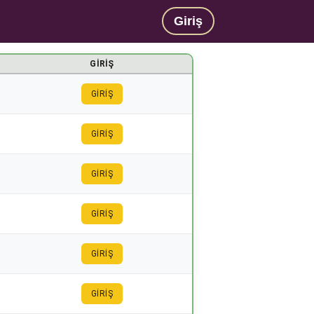
Giriş
GIRIŞ
GİRİŞ
GİRİŞ
GİRİŞ
GİRİŞ
GİRİŞ
GİRİŞ