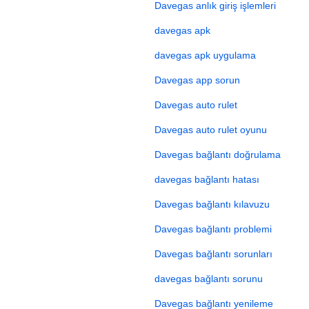
Davegas anlık giriş işlemleri
davegas apk
davegas apk uygulama
Davegas app sorun
Davegas auto rulet
Davegas auto rulet oyunu
Davegas bağlantı doğrulama
davegas bağlantı hatası
Davegas bağlantı kılavuzu
Davegas bağlantı problemi
Davegas bağlantı sorunları
davegas bağlantı sorunu
Davegas bağlantı yenileme