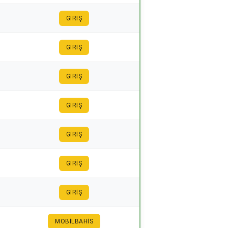
GİRİŞ
GİRİŞ
GİRİŞ
GİRİŞ
GİRİŞ
GİRİŞ
GİRİŞ
MOBILBAHIS