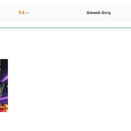
9.6
Güvenli Giriş
/10