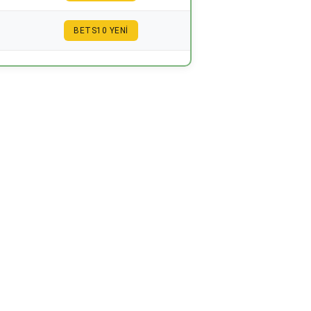
BETS10 YENI