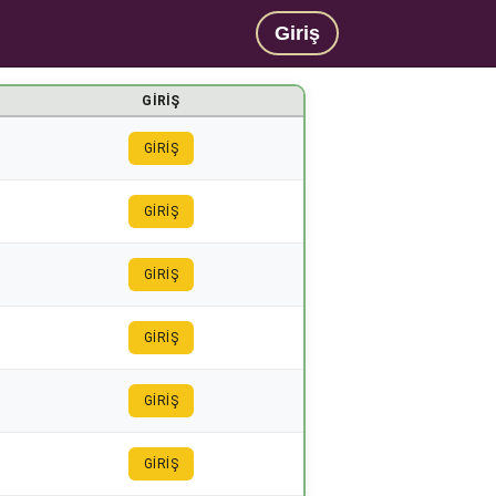
Giriş
GIRIŞ
GİRİŞ
GİRİŞ
GİRİŞ
GİRİŞ
GİRİŞ
GİRİŞ