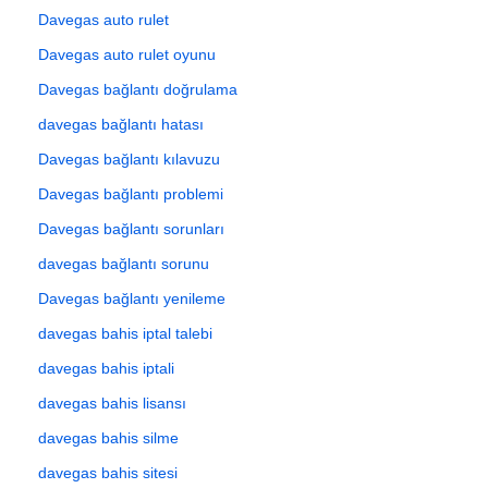
Davegas auto rulet
Davegas auto rulet oyunu
Davegas bağlantı doğrulama
davegas bağlantı hatası
Davegas bağlantı kılavuzu
Davegas bağlantı problemi
Davegas bağlantı sorunları
davegas bağlantı sorunu
Davegas bağlantı yenileme
davegas bahis iptal talebi
davegas bahis iptali
davegas bahis lisansı
davegas bahis silme
davegas bahis sitesi