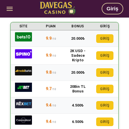
Giriş
SITE
PUAN
BONUS
GIRIŞ
9.9
20.000₺
GİRİŞ
/10
2K USD -
9.9
Sadece
GİRİŞ
/10
Kripto
9.8
20.000₺
GİRİŞ
/10
20Bin TL
9.7
GİRİŞ
/10
Bonus
9.4
4.500₺
GİRİŞ
/10
9.4
6.500₺
GİRİŞ
/10