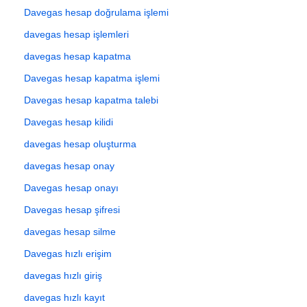
Davegas hesap doğrulama işlemi
davegas hesap işlemleri
davegas hesap kapatma
Davegas hesap kapatma işlemi
Davegas hesap kapatma talebi
Davegas hesap kilidi
davegas hesap oluşturma
davegas hesap onay
Davegas hesap onayı
Davegas hesap şifresi
davegas hesap silme
Davegas hızlı erişim
davegas hızlı giriş
davegas hızlı kayıt