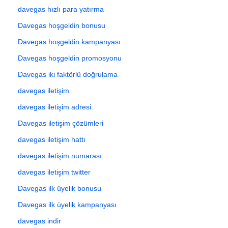
davegas hızlı para yatırma
Davegas hoşgeldin bonusu
Davegas hoşgeldin kampanyası
Davegas hoşgeldin promosyonu
Davegas iki faktörlü doğrulama
davegas iletişim
davegas iletişim adresi
Davegas iletişim çözümleri
davegas iletişim hattı
davegas iletişim numarası
davegas iletişim twitter
Davegas ilk üyelik bonusu
Davegas ilk üyelik kampanyası
davegas indir