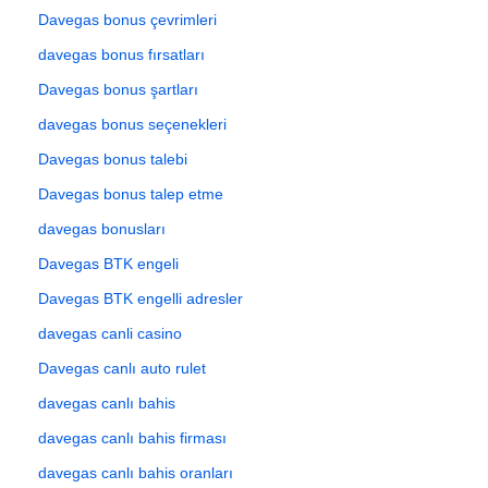
Davegas bonus çevrimleri
davegas bonus fırsatları
Davegas bonus şartları
davegas bonus seçenekleri
Davegas bonus talebi
Davegas bonus talep etme
davegas bonusları
Davegas BTK engeli
Davegas BTK engelli adresler
davegas canli casino
Davegas canlı auto rulet
davegas canlı bahis
davegas canlı bahis firması
davegas canlı bahis oranları