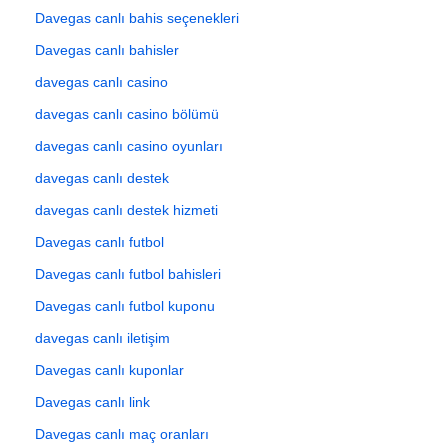
Davegas canlı bahis seçenekleri
Davegas canlı bahisler
davegas canlı casino
davegas canlı casino bölümü
davegas canlı casino oyunları
davegas canlı destek
davegas canlı destek hizmeti
Davegas canlı futbol
Davegas canlı futbol bahisleri
Davegas canlı futbol kuponu
davegas canlı iletişim
Davegas canlı kuponlar
Davegas canlı link
Davegas canlı maç oranları