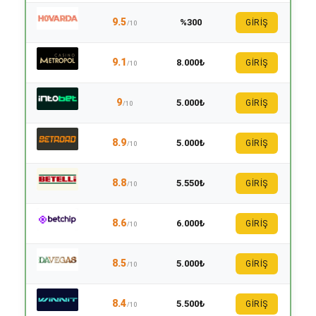
9.5
%300
GİRİŞ
/10
9.1
8.000₺
GİRİŞ
/10
9
5.000₺
GİRİŞ
/10
8.9
5.000₺
GİRİŞ
/10
8.8
5.550₺
GİRİŞ
/10
8.6
6.000₺
GİRİŞ
/10
8.5
5.000₺
GİRİŞ
/10
8.4
5.500₺
GİRİŞ
/10