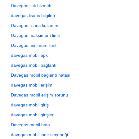
Davegas link hizmeti
davegas lisans bilgileri
Davegas lisans kullanımı
Davegas maksimum limit
Davegas minimum limit
davegas mobil apk
davegas mobil bağlantı
Davegas mobil bağlantı hatası
davegas mobil erişim
Davegas mobil erişim sorunu
davegas mobil giriş
davegas mobil girişler
Davegas mobil hata
davegas mobil indir seçeneği