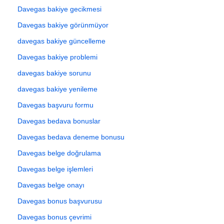
Davegas bakiye gecikmesi
Davegas bakiye görünmüyor
davegas bakiye güncelleme
Davegas bakiye problemi
davegas bakiye sorunu
davegas bakiye yenileme
Davegas başvuru formu
Davegas bedava bonuslar
Davegas bedava deneme bonusu
Davegas belge doğrulama
Davegas belge işlemleri
Davegas belge onayı
Davegas bonus başvurusu
Davegas bonus çevrimi