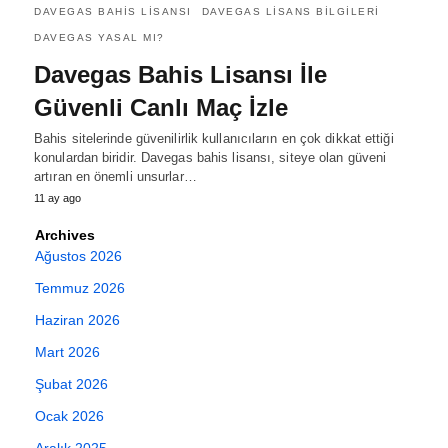
DAVEGAS BAHIS LISANSI
DAVEGAS LISANS BILGILERI
DAVEGAS YASAL MI?
Davegas Bahis Lisansı İle
Güvenli Canlı Maç İzle
Bahis sitelerinde güvenilirlik kullanıcıların en çok dikkat ettiği
konulardan biridir. Davegas bahis lisansı, siteye olan güveni
artıran en önemli unsurlar…
11 ay ago
Archives
Ağustos 2026
Temmuz 2026
Haziran 2026
Mart 2026
Şubat 2026
Ocak 2026