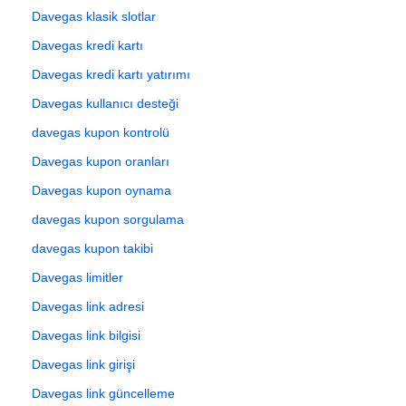
Davegas klasik slotlar
Davegas kredi kartı
Davegas kredi kartı yatırımı
Davegas kullanıcı desteği
davegas kupon kontrolü
Davegas kupon oranları
Davegas kupon oynama
davegas kupon sorgulama
davegas kupon takibi
Davegas limitler
Davegas link adresi
Davegas link bilgisi
Davegas link girişi
Davegas link güncelleme