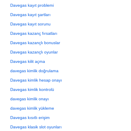
Davegas kayıt problemi
Davegas kayıt şartları
Davegas kayıt sorunu
Davegas kazanç fırsatları
Davegas kazançlı bonuslar
Davegas kazançlı oyunlar
Davegas kilit açma
davegas kimlik doğrulama
Davegas kimlik hesap onayı
Davegas kimlik kontrolü
davegas kimlik onayı
davegas kimlik yükleme
Davegas kısıtlı erişim
Davegas klasik slot oyunları