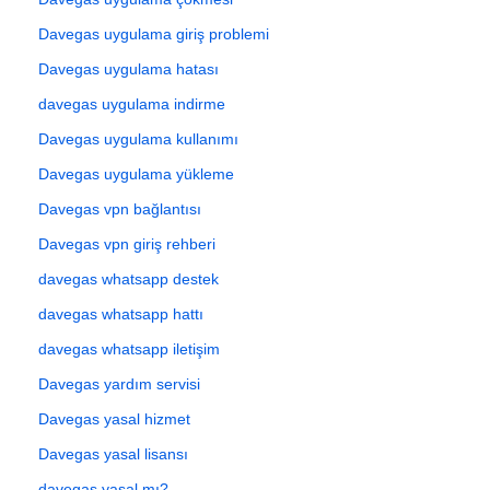
Davegas uygulama giriş problemi
Davegas uygulama hatası
davegas uygulama indirme
Davegas uygulama kullanımı
Davegas uygulama yükleme
Davegas vpn bağlantısı
Davegas vpn giriş rehberi
davegas whatsapp destek
davegas whatsapp hattı
davegas whatsapp iletişim
Davegas yardım servisi
Davegas yasal hizmet
Davegas yasal lisansı
davegas yasal mı?