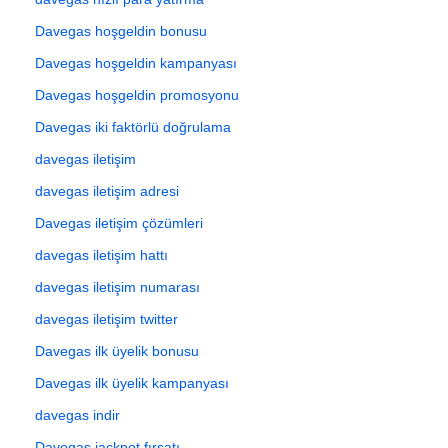
Davegas hoşgeldin bonusu
Davegas hoşgeldin kampanyası
Davegas hoşgeldin promosyonu
Davegas iki faktörlü doğrulama
davegas iletişim
davegas iletişim adresi
Davegas iletişim çözümleri
davegas iletişim hattı
davegas iletişim numarası
davegas iletişim twitter
Davegas ilk üyelik bonusu
Davegas ilk üyelik kampanyası
davegas indir
Davegas jackpot fırsatı