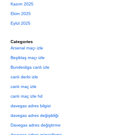
Kasım 2025
Ekim 2025
Eylül 2025
Categories
Arsenal maçı izle
Beşiktaş maçı izle
Bundesliga canlı izle
canlı derbi izle
canlı maç izle
canlı maç izle hd
davegas adres bilgisi
davegas adres değişikliği
Davegas adres değiştirme
davegas adres güncelleme