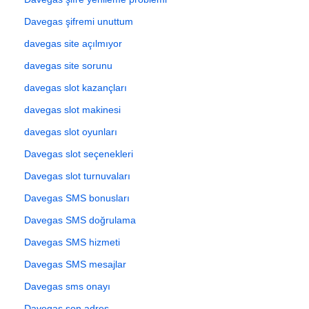
Davegas şifremi unuttum
davegas site açılmıyor
davegas site sorunu
davegas slot kazançları
davegas slot makinesi
davegas slot oyunları
Davegas slot seçenekleri
Davegas slot turnuvaları
Davegas SMS bonusları
Davegas SMS doğrulama
Davegas SMS hizmeti
Davegas SMS mesajlar
Davegas sms onayı
Davegas son adres