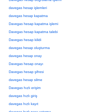
davegas hesap işlemleri
davegas hesap kapatma
Davegas hesap kapatma işlemi
Davegas hesap kapatma talebi
Davegas hesap kilidi
davegas hesap oluşturma
davegas hesap onay
Davegas hesap onayı
Davegas hesap şifresi
davegas hesap silme
Davegas hızlı erişim
davegas hızlı giriş
davegas hızlı kayıt
davegas hızlı para yatırma