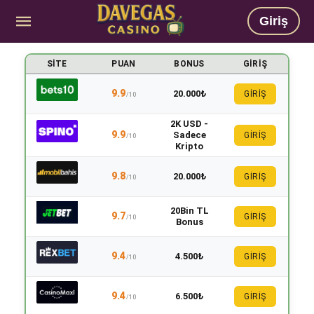
Giriş
SITE
PUAN
BONUS
GIRIŞ
9.9
20.000₺
GİRİŞ
/10
2K USD -
9.9
Sadece
GİRİŞ
/10
Kripto
9.8
20.000₺
GİRİŞ
/10
20Bin TL
9.7
GİRİŞ
/10
Bonus
9.4
4.500₺
GİRİŞ
/10
9.4
6.500₺
GİRİŞ
/10