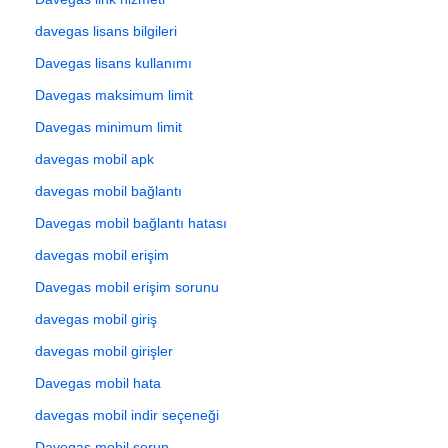
davegas lisans bilgileri
Davegas lisans kullanımı
Davegas maksimum limit
Davegas minimum limit
davegas mobil apk
davegas mobil bağlantı
Davegas mobil bağlantı hatası
davegas mobil erişim
Davegas mobil erişim sorunu
davegas mobil giriş
davegas mobil girişler
Davegas mobil hata
davegas mobil indir seçeneği
Davegas mobil sorun