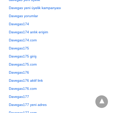
Davegas yeni üyelik kampanyası
Davegas yorumlar
Davegas174
Davegas174 anlık erişim
Davegas174.com
Davegas175
Davegas175 giriş
Davegas175.com
Davegas176
Davegas176 aktif link
Davegas176.com
Davegas177
Davegas177 yeni adres
Davegas177.com