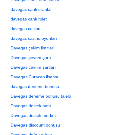
davegas canlı oranlar
davegas canlı rulet
davegas casino
davegas casino oyunları
Davegas çekim limitleri
Davegas çevrim şartı
Davegas çevrim şartları
Davegas Curacao lisansı
davegas deneme bonusu
Davegas deneme bonusu talebi
Davegas destek hattı
Davegas destek merkezi
Davegas discount bonusu
Davegas doğru adres