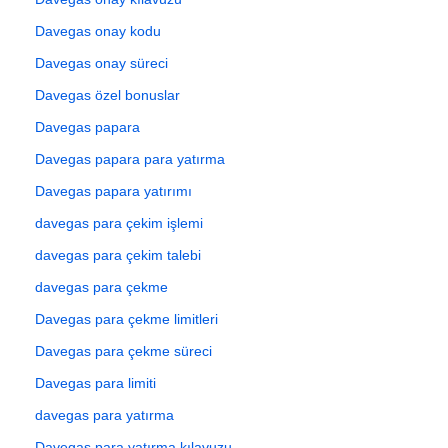
Davegas onay kodu
Davegas onay süreci
Davegas özel bonuslar
Davegas papara
Davegas papara para yatırma
Davegas papara yatırımı
davegas para çekim işlemi
davegas para çekim talebi
davegas para çekme
Davegas para çekme limitleri
Davegas para çekme süreci
Davegas para limiti
davegas para yatırma
Davegas para yatırma kılavuzu