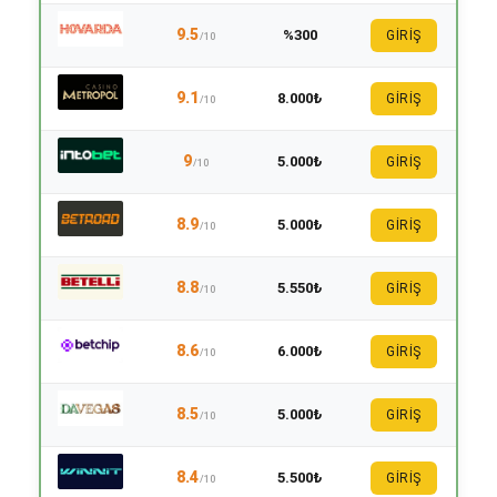
9.5
%300
GİRİŞ
/10
9.1
8.000₺
GİRİŞ
/10
9
5.000₺
GİRİŞ
/10
8.9
5.000₺
GİRİŞ
/10
8.8
5.550₺
GİRİŞ
/10
8.6
6.000₺
GİRİŞ
/10
8.5
5.000₺
GİRİŞ
/10
8.4
5.500₺
GİRİŞ
/10