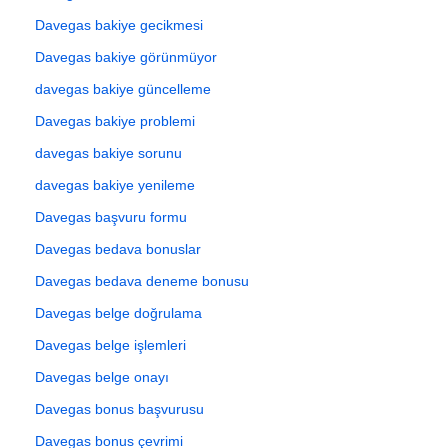
Davegas bakiye gecikmesi
Davegas bakiye görünmüyor
davegas bakiye güncelleme
Davegas bakiye problemi
davegas bakiye sorunu
davegas bakiye yenileme
Davegas başvuru formu
Davegas bedava bonuslar
Davegas bedava deneme bonusu
Davegas belge doğrulama
Davegas belge işlemleri
Davegas belge onayı
Davegas bonus başvurusu
Davegas bonus çevrimi