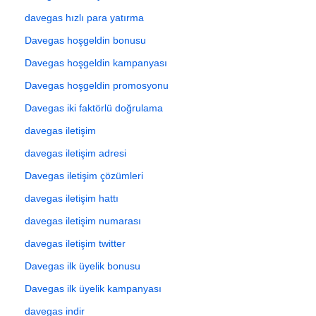
davegas hızlı para yatırma
Davegas hoşgeldin bonusu
Davegas hoşgeldin kampanyası
Davegas hoşgeldin promosyonu
Davegas iki faktörlü doğrulama
davegas iletişim
davegas iletişim adresi
Davegas iletişim çözümleri
davegas iletişim hattı
davegas iletişim numarası
davegas iletişim twitter
Davegas ilk üyelik bonusu
Davegas ilk üyelik kampanyası
davegas indir