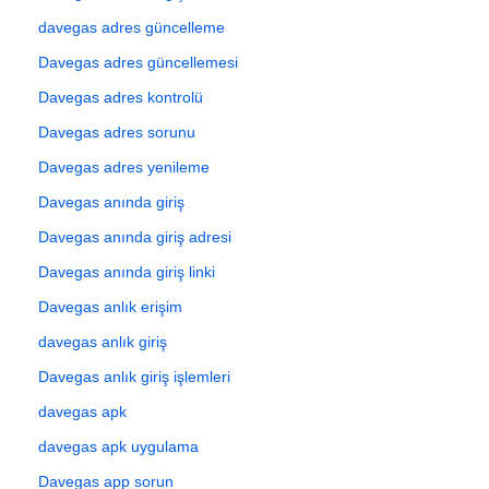
davegas adres güncelleme
Davegas adres güncellemesi
Davegas adres kontrolü
Davegas adres sorunu
Davegas adres yenileme
Davegas anında giriş
Davegas anında giriş adresi
Davegas anında giriş linki
Davegas anlık erişim
davegas anlık giriş
Davegas anlık giriş işlemleri
davegas apk
davegas apk uygulama
Davegas app sorun