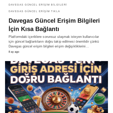
DAVEGAS GÜNCEL ERIŞIM BILGILERI
DAVEGAS GÜNCEL ERIŞIM TIKLA
Davegas Güncel Erişim Bilgileri
İçin Kısa Bağlantı
Platformdaki içeriklere sorunsuz ulaşmak isteyen kullanıcılar
için güncel bağlantıların doğru takip edilmesi önemlidir çünkü
Davegas güncel erişim bilgileri erişim değişikliklerini…
8 ay ago