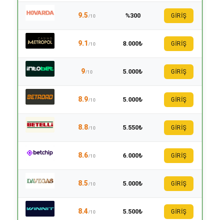
9.5
%300
GİRİŞ
/10
9.1
8.000₺
GİRİŞ
/10
9
5.000₺
GİRİŞ
/10
8.9
5.000₺
GİRİŞ
/10
8.8
5.550₺
GİRİŞ
/10
8.6
6.000₺
GİRİŞ
/10
8.5
5.000₺
GİRİŞ
/10
8.4
5.500₺
GİRİŞ
/10