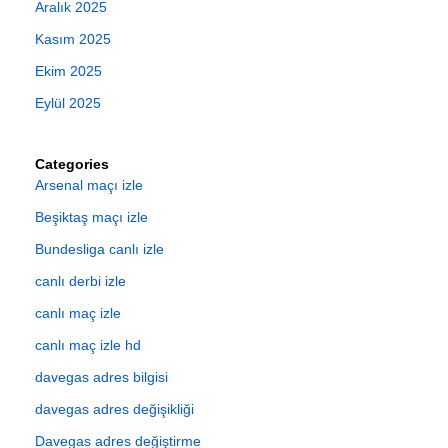
Aralık 2025
Kasım 2025
Ekim 2025
Eylül 2025
Categories
Arsenal maçı izle
Beşiktaş maçı izle
Bundesliga canlı izle
canlı derbi izle
canlı maç izle
canlı maç izle hd
davegas adres bilgisi
davegas adres değişikliği
Davegas adres değiştirme