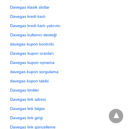
Davegas klasik slotlar
Davegas kredi kartı
Davegas kredi kartı yatırımı
Davegas kullanıcı desteği
davegas kupon kontrolü
Davegas kupon oranları
Davegas kupon oynama
davegas kupon sorgulama
davegas kupon takibi
Davegas limitler
Davegas link adresi
Davegas link bilgisi
Davegas link girişi
Davegas link güncelleme