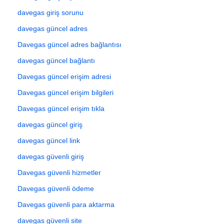
davegas giriş sorunu
davegas güncel adres
Davegas güncel adres bağlantısı
davegas güncel bağlantı
Davegas güncel erişim adresi
Davegas güncel erişim bilgileri
Davegas güncel erişim tıkla
davegas güncel giriş
davegas güncel link
davegas güvenli giriş
Davegas güvenli hizmetler
Davegas güvenli ödeme
Davegas güvenli para aktarma
davegas güvenli site