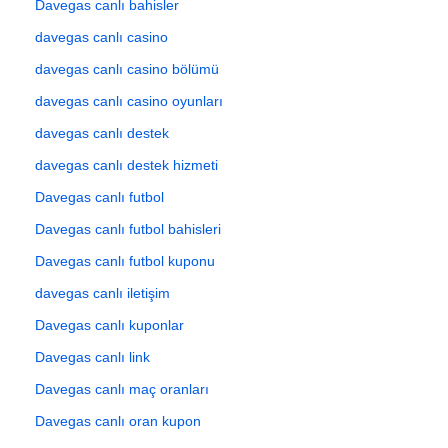
Davegas canlı bahisler
davegas canlı casino
davegas canlı casino bölümü
davegas canlı casino oyunları
davegas canlı destek
davegas canlı destek hizmeti
Davegas canlı futbol
Davegas canlı futbol bahisleri
Davegas canlı futbol kuponu
davegas canlı iletişim
Davegas canlı kuponlar
Davegas canlı link
Davegas canlı maç oranları
Davegas canlı oran kupon