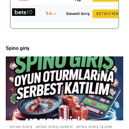
9.6
Güvenli Giriş
BETS10 YENI
/10
Spino giriş
SPINO GIRIŞ
SPINO GIRIŞ ADRESI
SPINO GIRIŞ IŞLEMI