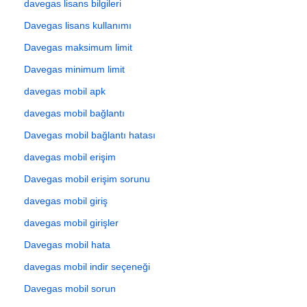
davegas lisans bilgileri
Davegas lisans kullanımı
Davegas maksimum limit
Davegas minimum limit
davegas mobil apk
davegas mobil bağlantı
Davegas mobil bağlantı hatası
davegas mobil erişim
Davegas mobil erişim sorunu
davegas mobil giriş
davegas mobil girişler
Davegas mobil hata
davegas mobil indir seçeneği
Davegas mobil sorun