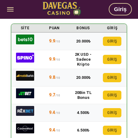
Giriş
SITE
PUAN
BONUS
GIRIŞ
9.9
20.000₺
GİRİŞ
/10
2K USD -
9.9
Sadece
GİRİŞ
/10
Kripto
9.8
20.000₺
GİRİŞ
/10
20Bin TL
9.7
GİRİŞ
/10
Bonus
9.4
4.500₺
GİRİŞ
/10
9.4
6.500₺
GİRİŞ
/10