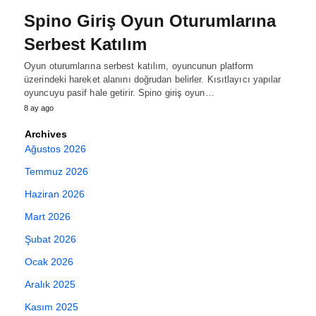
Spino Giriş Oyun Oturumlarına
Serbest Katılım
Oyun oturumlarına serbest katılım, oyuncunun platform
üzerindeki hareket alanını doğrudan belirler. Kısıtlayıcı yapılar
oyuncuyu pasif hale getirir. Spino giriş oyun…
8 ay ago
Archives
Ağustos 2026
Temmuz 2026
Haziran 2026
Mart 2026
Şubat 2026
Ocak 2026
Aralık 2025
Kasım 2025