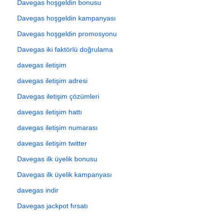
Davegas hoşgeldin bonusu
Davegas hoşgeldin kampanyası
Davegas hoşgeldin promosyonu
Davegas iki faktörlü doğrulama
davegas iletişim
davegas iletişim adresi
Davegas iletişim çözümleri
davegas iletişim hattı
davegas iletişim numarası
davegas iletişim twitter
Davegas ilk üyelik bonusu
Davegas ilk üyelik kampanyası
davegas indir
Davegas jackpot fırsatı