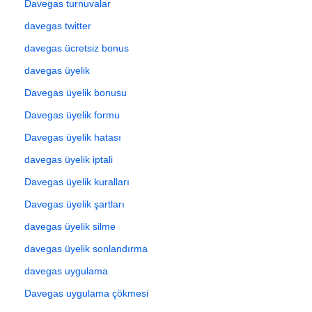
Davegas turnuvalar
davegas twitter
davegas ücretsiz bonus
davegas üyelik
Davegas üyelik bonusu
Davegas üyelik formu
Davegas üyelik hatası
davegas üyelik iptali
Davegas üyelik kuralları
Davegas üyelik şartları
davegas üyelik silme
davegas üyelik sonlandırma
davegas uygulama
Davegas uygulama çökmesi