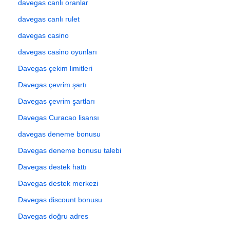
davegas canlı oranlar
davegas canlı rulet
davegas casino
davegas casino oyunları
Davegas çekim limitleri
Davegas çevrim şartı
Davegas çevrim şartları
Davegas Curacao lisansı
davegas deneme bonusu
Davegas deneme bonusu talebi
Davegas destek hattı
Davegas destek merkezi
Davegas discount bonusu
Davegas doğru adres