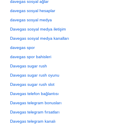
davegas sosyal ağlar
davegas sosyal hesaplar
davegas sosyal medya
Davegas sosyal medya iletişim
Davegas sosyal medya kanalları
davegas spor
davegas spor bahisleri
Davegas sugar rush
Davegas sugar rush oyunu
Davegas sugar rush slot
Davegas telefon bağlantısı
Davegas telegram bonusları
Davegas telegram fırsatları
Davegas telegram kanalı