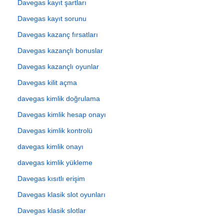
Davegas kayıt şartları
Davegas kayıt sorunu
Davegas kazanç fırsatları
Davegas kazançlı bonuslar
Davegas kazançlı oyunlar
Davegas kilit açma
davegas kimlik doğrulama
Davegas kimlik hesap onayı
Davegas kimlik kontrolü
davegas kimlik onayı
davegas kimlik yükleme
Davegas kısıtlı erişim
Davegas klasik slot oyunları
Davegas klasik slotlar