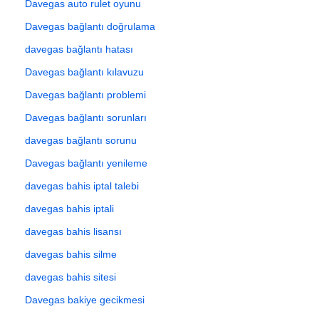
Davegas auto rulet oyunu
Davegas bağlantı doğrulama
davegas bağlantı hatası
Davegas bağlantı kılavuzu
Davegas bağlantı problemi
Davegas bağlantı sorunları
davegas bağlantı sorunu
Davegas bağlantı yenileme
davegas bahis iptal talebi
davegas bahis iptali
davegas bahis lisansı
davegas bahis silme
davegas bahis sitesi
Davegas bakiye gecikmesi