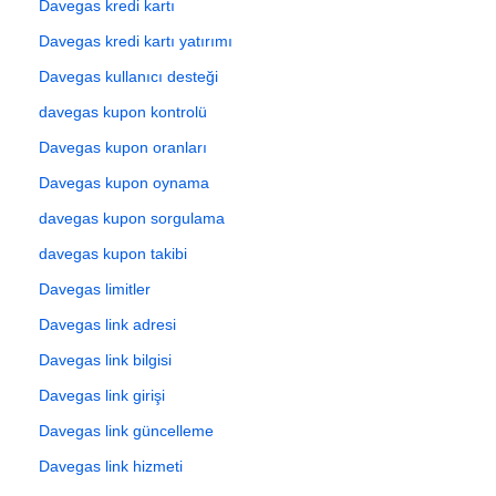
Davegas kredi kartı
Davegas kredi kartı yatırımı
Davegas kullanıcı desteği
davegas kupon kontrolü
Davegas kupon oranları
Davegas kupon oynama
davegas kupon sorgulama
davegas kupon takibi
Davegas limitler
Davegas link adresi
Davegas link bilgisi
Davegas link girişi
Davegas link güncelleme
Davegas link hizmeti