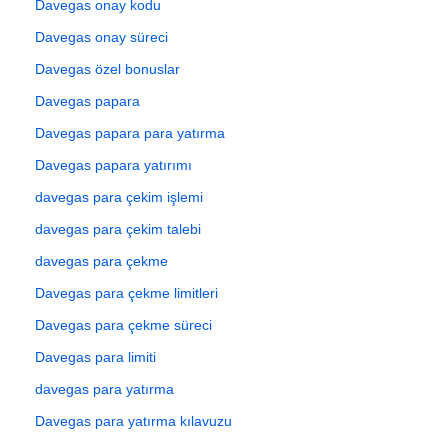
Davegas onay kodu
Davegas onay süreci
Davegas özel bonuslar
Davegas papara
Davegas papara para yatırma
Davegas papara yatırımı
davegas para çekim işlemi
davegas para çekim talebi
davegas para çekme
Davegas para çekme limitleri
Davegas para çekme süreci
Davegas para limiti
davegas para yatırma
Davegas para yatırma kılavuzu