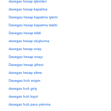
davegas hesap işlemleri
davegas hesap kapatma
Davegas hesap kapatma işlemi
Davegas hesap kapatma talebi
Davegas hesap kilidi
davegas hesap oluşturma
davegas hesap onay
Davegas hesap onayı
Davegas hesap şifresi
davegas hesap silme
Davegas hızlı erişim
davegas hızlı giriş
davegas hızlı kayıt
davegas hızlı para yatırma