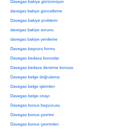
Davegas bakiye görünmüyor
davegas bakiye güncelleme
Davegas bakiye problemi
davegas bakiye sorunu
davegas bakiye yenileme
Davegas başvuru formu
Davegas bedava bonuslar
Davegas bedava deneme bonusu
Davegas belge doğrulama
Davegas belge işlemleri
Davegas belge onayı
Davegas bonus başvurusu
Davegas bonus çevrimi
Davegas bonus çevrimleri