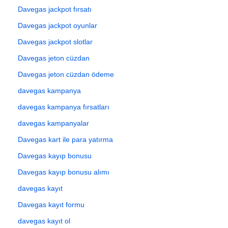
Davegas jackpot fırsatı
Davegas jackpot oyunlar
Davegas jackpot slotlar
Davegas jeton cüzdan
Davegas jeton cüzdan ödeme
davegas kampanya
davegas kampanya fırsatları
davegas kampanyalar
Davegas kart ile para yatırma
Davegas kayıp bonusu
Davegas kayıp bonusu alımı
davegas kayıt
Davegas kayıt formu
davegas kayıt ol