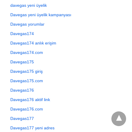
davegas yeni üyelik
Davegas yeni üyelik kampanyası
Davegas yorumlar
Davegas174
Davegas174 anlık erişim
Davegas174.com
Davegas175
Davegas175 giriş
Davegas175.com
Davegas176
Davegas176 aktif link
Davegas176.com
Davegas177
Davegas177 yeni adres