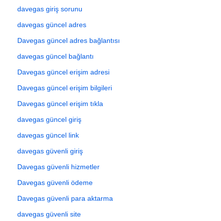
davegas giriş sorunu
davegas güncel adres
Davegas güncel adres bağlantısı
davegas güncel bağlantı
Davegas güncel erişim adresi
Davegas güncel erişim bilgileri
Davegas güncel erişim tıkla
davegas güncel giriş
davegas güncel link
davegas güvenli giriş
Davegas güvenli hizmetler
Davegas güvenli ödeme
Davegas güvenli para aktarma
davegas güvenli site