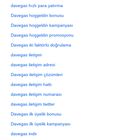
davegas hızlı para yatırma
Davegas hoşgeldin bonusu
Davegas hoşgeldin kampanyası
Davegas hoşgeldin promosyonu
Davegas iki faktörlü doğrulama
davegas iletişim
davegas iletişim adresi
Davegas iletişim çözümleri
davegas iletişim hattı
davegas iletişim numarası
davegas iletişim twitter
Davegas ilk üyelik bonusu
Davegas ilk üyelik kampanyası
davegas indir