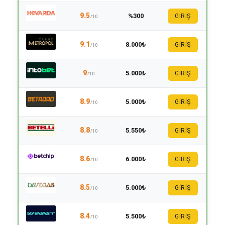
9.5
%300
GİRİŞ
/10
9.1
8.000₺
GİRİŞ
/10
9
5.000₺
GİRİŞ
/10
8.9
5.000₺
GİRİŞ
/10
8.8
5.550₺
GİRİŞ
/10
8.6
6.000₺
GİRİŞ
/10
8.5
5.000₺
GİRİŞ
/10
8.4
5.500₺
GİRİŞ
/10