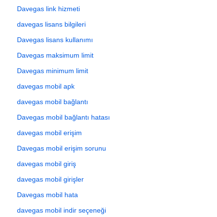
Davegas link hizmeti
davegas lisans bilgileri
Davegas lisans kullanımı
Davegas maksimum limit
Davegas minimum limit
davegas mobil apk
davegas mobil bağlantı
Davegas mobil bağlantı hatası
davegas mobil erişim
Davegas mobil erişim sorunu
davegas mobil giriş
davegas mobil girişler
Davegas mobil hata
davegas mobil indir seçeneği