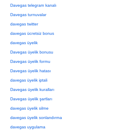
Davegas telegram kanalı
Davegas turnuvalar
davegas twitter
davegas ücretsiz bonus
davegas üyelik
Davegas üyelik bonusu
Davegas üyelik formu
Davegas üyelik hatası
davegas üyelik iptali
Davegas üyelik kuralları
Davegas üyelik şartları
davegas üyelik silme
davegas üyelik sonlandırma
davegas uygulama