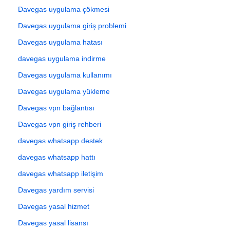
Davegas uygulama çökmesi
Davegas uygulama giriş problemi
Davegas uygulama hatası
davegas uygulama indirme
Davegas uygulama kullanımı
Davegas uygulama yükleme
Davegas vpn bağlantısı
Davegas vpn giriş rehberi
davegas whatsapp destek
davegas whatsapp hattı
davegas whatsapp iletişim
Davegas yardım servisi
Davegas yasal hizmet
Davegas yasal lisansı