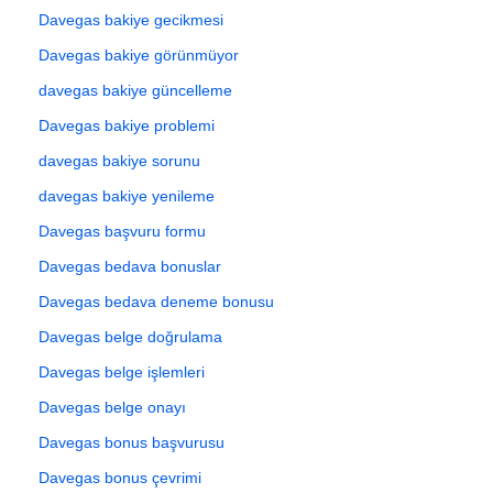
Davegas bakiye gecikmesi
Davegas bakiye görünmüyor
davegas bakiye güncelleme
Davegas bakiye problemi
davegas bakiye sorunu
davegas bakiye yenileme
Davegas başvuru formu
Davegas bedava bonuslar
Davegas bedava deneme bonusu
Davegas belge doğrulama
Davegas belge işlemleri
Davegas belge onayı
Davegas bonus başvurusu
Davegas bonus çevrimi