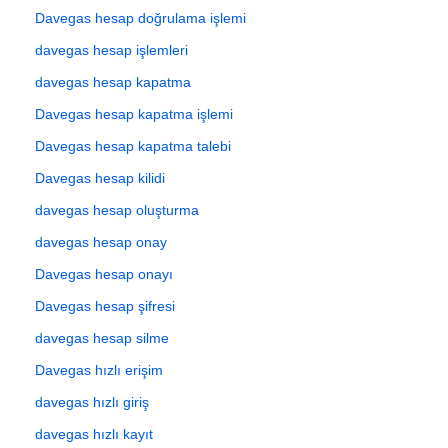
Davegas hesap doğrulama işlemi
davegas hesap işlemleri
davegas hesap kapatma
Davegas hesap kapatma işlemi
Davegas hesap kapatma talebi
Davegas hesap kilidi
davegas hesap oluşturma
davegas hesap onay
Davegas hesap onayı
Davegas hesap şifresi
davegas hesap silme
Davegas hızlı erişim
davegas hızlı giriş
davegas hızlı kayıt