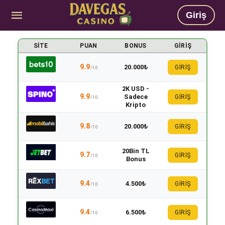
Giriş
SITE
PUAN
BONUS
GIRIŞ
9.9
20.000₺
GİRİŞ
/10
2K USD -
9.9
Sadece
GİRİŞ
/10
Kripto
9.8
20.000₺
GİRİŞ
/10
20Bin TL
9.7
GİRİŞ
/10
Bonus
9.4
4.500₺
GİRİŞ
/10
9.4
6.500₺
GİRİŞ
/10