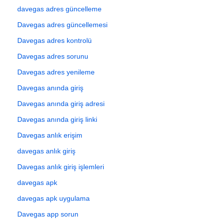
davegas adres güncelleme
Davegas adres güncellemesi
Davegas adres kontrolü
Davegas adres sorunu
Davegas adres yenileme
Davegas anında giriş
Davegas anında giriş adresi
Davegas anında giriş linki
Davegas anlık erişim
davegas anlık giriş
Davegas anlık giriş işlemleri
davegas apk
davegas apk uygulama
Davegas app sorun