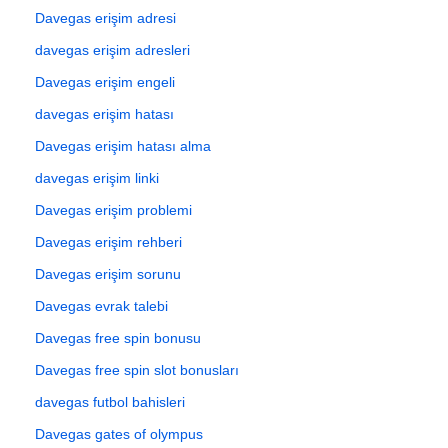
Davegas erişim adresi
davegas erişim adresleri
Davegas erişim engeli
davegas erişim hatası
Davegas erişim hatası alma
davegas erişim linki
Davegas erişim problemi
Davegas erişim rehberi
Davegas erişim sorunu
Davegas evrak talebi
Davegas free spin bonusu
Davegas free spin slot bonusları
davegas futbol bahisleri
Davegas gates of olympus