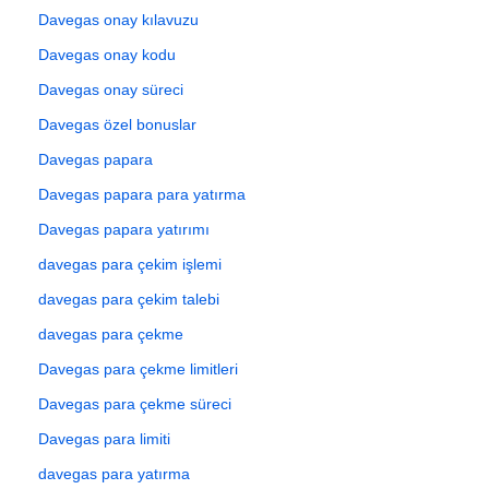
Davegas onay kılavuzu
Davegas onay kodu
Davegas onay süreci
Davegas özel bonuslar
Davegas papara
Davegas papara para yatırma
Davegas papara yatırımı
davegas para çekim işlemi
davegas para çekim talebi
davegas para çekme
Davegas para çekme limitleri
Davegas para çekme süreci
Davegas para limiti
davegas para yatırma