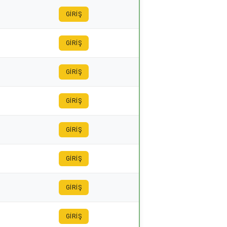
GİRİŞ
GİRİŞ
GİRİŞ
GİRİŞ
GİRİŞ
GİRİŞ
GİRİŞ
GİRİŞ