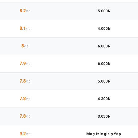
8.2
5.000₺
/10
8.1
4.000₺
/10
8
6.000₺
/10
7.9
6.000₺
/10
7.8
5.000₺
/10
7.8
4.300₺
/10
7.8
3.050₺
/10
9.2
Maç izle giriş Yap
/10