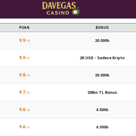
PUAN
BONUS
9.9
20.000₺
/10
9.9
2K USD - Sadece Kripto
/10
9.8
20.000₺
/10
9.7
20Bin TL Bonus
/10
9.4
4.500₺
/10
9.4
6.500₺
/10