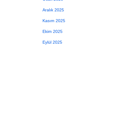
Aralık 2025
Kasım 2025
Ekim 2025
Eylül 2025