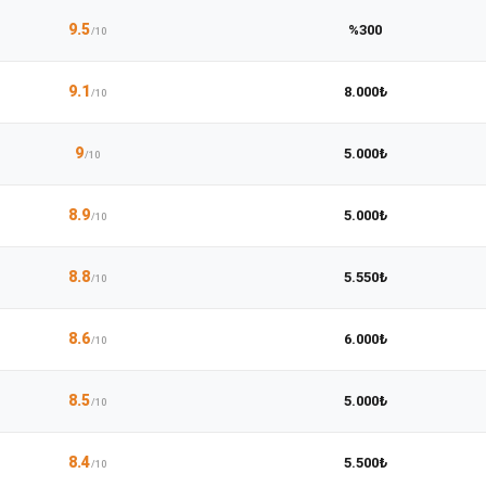
9.5
%300
/10
9.1
8.000₺
/10
9
5.000₺
/10
8.9
5.000₺
/10
8.8
5.550₺
/10
8.6
6.000₺
/10
8.5
5.000₺
/10
8.4
5.500₺
/10