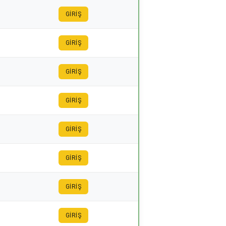
GİRİŞ
GİRİŞ
GİRİŞ
GİRİŞ
GİRİŞ
GİRİŞ
GİRİŞ
GİRİŞ