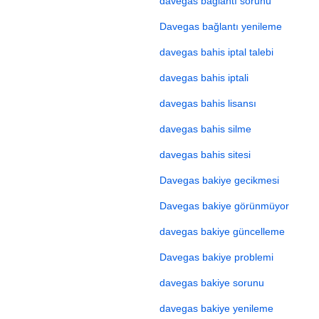
davegas bağlantı sorunu
Davegas bağlantı yenileme
davegas bahis iptal talebi
davegas bahis iptali
davegas bahis lisansı
davegas bahis silme
davegas bahis sitesi
Davegas bakiye gecikmesi
Davegas bakiye görünmüyor
davegas bakiye güncelleme
Davegas bakiye problemi
davegas bakiye sorunu
davegas bakiye yenileme