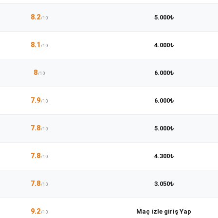
8.2
5.000₺
/10
8.1
4.000₺
/10
8
6.000₺
/10
7.9
6.000₺
/10
7.8
5.000₺
/10
7.8
4.300₺
/10
7.8
3.050₺
/10
9.2
Maç izle giriş Yap
/10