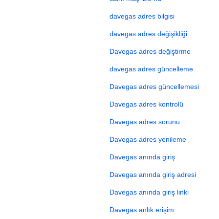
davegas adres bilgisi
davegas adres değişikliği
Davegas adres değiştirme
davegas adres güncelleme
Davegas adres güncellemesi
Davegas adres kontrolü
Davegas adres sorunu
Davegas adres yenileme
Davegas anında giriş
Davegas anında giriş adresi
Davegas anında giriş linki
Davegas anlık erişim