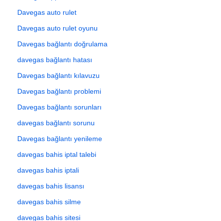
Davegas auto rulet
Davegas auto rulet oyunu
Davegas bağlantı doğrulama
davegas bağlantı hatası
Davegas bağlantı kılavuzu
Davegas bağlantı problemi
Davegas bağlantı sorunları
davegas bağlantı sorunu
Davegas bağlantı yenileme
davegas bahis iptal talebi
davegas bahis iptali
davegas bahis lisansı
davegas bahis silme
davegas bahis sitesi