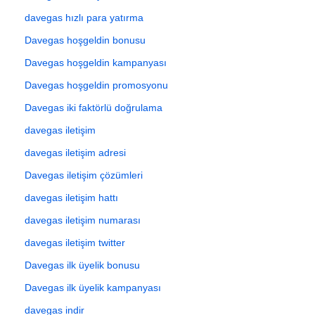
davegas hızlı para yatırma
Davegas hoşgeldin bonusu
Davegas hoşgeldin kampanyası
Davegas hoşgeldin promosyonu
Davegas iki faktörlü doğrulama
davegas iletişim
davegas iletişim adresi
Davegas iletişim çözümleri
davegas iletişim hattı
davegas iletişim numarası
davegas iletişim twitter
Davegas ilk üyelik bonusu
Davegas ilk üyelik kampanyası
davegas indir