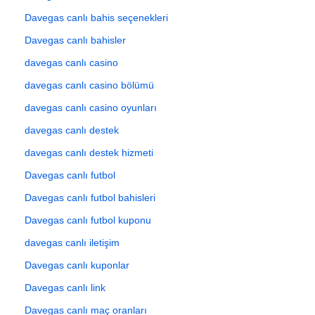
Davegas canlı bahis seçenekleri
Davegas canlı bahisler
davegas canlı casino
davegas canlı casino bölümü
davegas canlı casino oyunları
davegas canlı destek
davegas canlı destek hizmeti
Davegas canlı futbol
Davegas canlı futbol bahisleri
Davegas canlı futbol kuponu
davegas canlı iletişim
Davegas canlı kuponlar
Davegas canlı link
Davegas canlı maç oranları