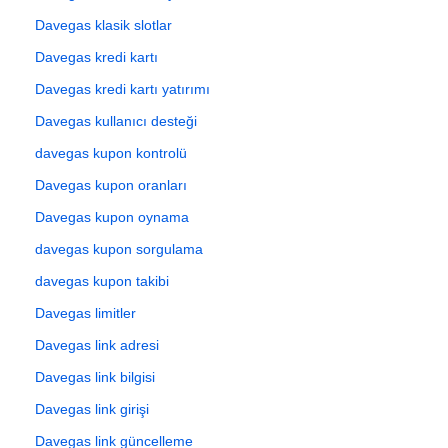
Davegas klasik slotlar
Davegas kredi kartı
Davegas kredi kartı yatırımı
Davegas kullanıcı desteği
davegas kupon kontrolü
Davegas kupon oranları
Davegas kupon oynama
davegas kupon sorgulama
davegas kupon takibi
Davegas limitler
Davegas link adresi
Davegas link bilgisi
Davegas link girişi
Davegas link güncelleme