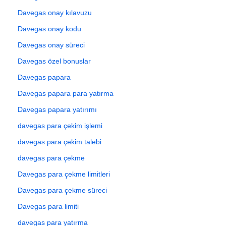
Davegas onay kılavuzu
Davegas onay kodu
Davegas onay süreci
Davegas özel bonuslar
Davegas papara
Davegas papara para yatırma
Davegas papara yatırımı
davegas para çekim işlemi
davegas para çekim talebi
davegas para çekme
Davegas para çekme limitleri
Davegas para çekme süreci
Davegas para limiti
davegas para yatırma