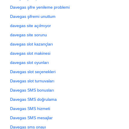
Davegas şifre yenileme problemi
Davegas şifremi unuttum
davegas site açılmıyor
davegas site sorunu
davegas slot kazançları
davegas slot makinesi
davegas slot oyunları
Davegas slot seçenekleri
Davegas slot turnuvaları
Davegas SMS bonusları
Davegas SMS doğrulama
Davegas SMS hizmeti
Davegas SMS mesajlar
Davegas sms onayı