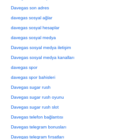
Davegas son adres
davegas sosyal ağlar
davegas sosyal hesaplar
davegas sosyal medya
Davegas sosyal medya iletişim
Davegas sosyal medya kanalları
davegas spor
davegas spor bahisleri
Davegas sugar rush
Davegas sugar rush oyunu
Davegas sugar rush slot
Davegas telefon bağlantısı
Davegas telegram bonusları
Davegas telegram fırsatları