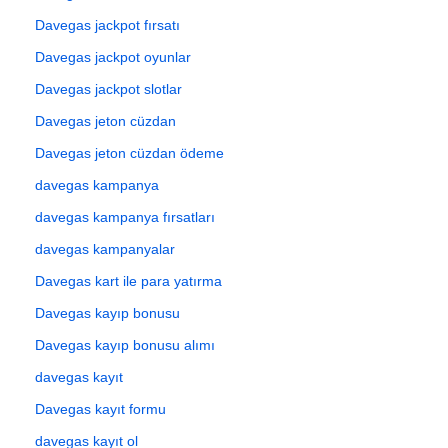
Davegas jackpot fırsatı
Davegas jackpot oyunlar
Davegas jackpot slotlar
Davegas jeton cüzdan
Davegas jeton cüzdan ödeme
davegas kampanya
davegas kampanya fırsatları
davegas kampanyalar
Davegas kart ile para yatırma
Davegas kayıp bonusu
Davegas kayıp bonusu alımı
davegas kayıt
Davegas kayıt formu
davegas kayıt ol