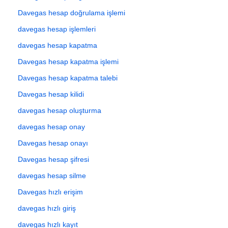
Davegas hesap doğrulama işlemi
davegas hesap işlemleri
davegas hesap kapatma
Davegas hesap kapatma işlemi
Davegas hesap kapatma talebi
Davegas hesap kilidi
davegas hesap oluşturma
davegas hesap onay
Davegas hesap onayı
Davegas hesap şifresi
davegas hesap silme
Davegas hızlı erişim
davegas hızlı giriş
davegas hızlı kayıt