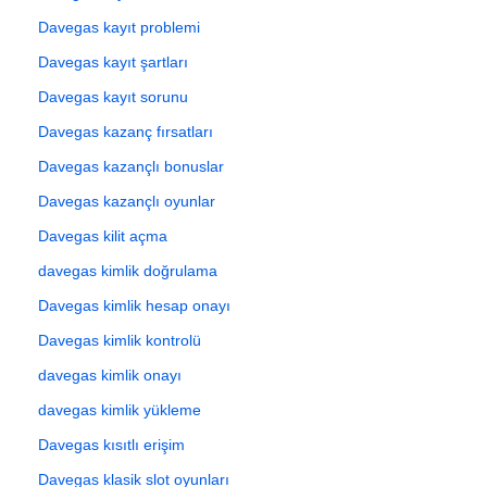
Davegas kayıt problemi
Davegas kayıt şartları
Davegas kayıt sorunu
Davegas kazanç fırsatları
Davegas kazançlı bonuslar
Davegas kazançlı oyunlar
Davegas kilit açma
davegas kimlik doğrulama
Davegas kimlik hesap onayı
Davegas kimlik kontrolü
davegas kimlik onayı
davegas kimlik yükleme
Davegas kısıtlı erişim
Davegas klasik slot oyunları