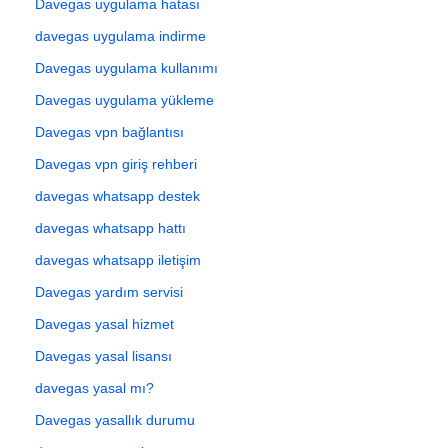
Davegas uygulama hatası
davegas uygulama indirme
Davegas uygulama kullanımı
Davegas uygulama yükleme
Davegas vpn bağlantısı
Davegas vpn giriş rehberi
davegas whatsapp destek
davegas whatsapp hattı
davegas whatsapp iletişim
Davegas yardım servisi
Davegas yasal hizmet
Davegas yasal lisansı
davegas yasal mı?
Davegas yasallık durumu