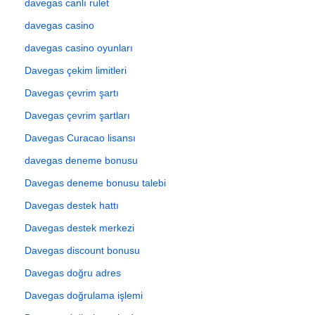
davegas canlı rulet
davegas casino
davegas casino oyunları
Davegas çekim limitleri
Davegas çevrim şartı
Davegas çevrim şartları
Davegas Curacao lisansı
davegas deneme bonusu
Davegas deneme bonusu talebi
Davegas destek hattı
Davegas destek merkezi
Davegas discount bonusu
Davegas doğru adres
Davegas doğrulama işlemi