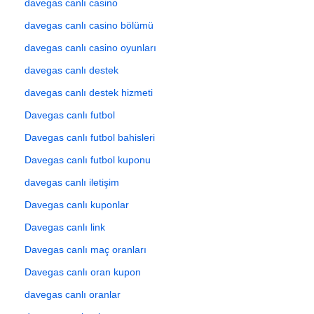
davegas canlı casino
davegas canlı casino bölümü
davegas canlı casino oyunları
davegas canlı destek
davegas canlı destek hizmeti
Davegas canlı futbol
Davegas canlı futbol bahisleri
Davegas canlı futbol kuponu
davegas canlı iletişim
Davegas canlı kuponlar
Davegas canlı link
Davegas canlı maç oranları
Davegas canlı oran kupon
davegas canlı oranlar