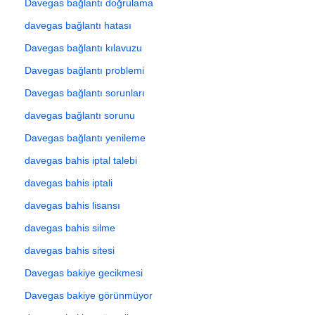
Davegas bağlantı doğrulama
davegas bağlantı hatası
Davegas bağlantı kılavuzu
Davegas bağlantı problemi
Davegas bağlantı sorunları
davegas bağlantı sorunu
Davegas bağlantı yenileme
davegas bahis iptal talebi
davegas bahis iptali
davegas bahis lisansı
davegas bahis silme
davegas bahis sitesi
Davegas bakiye gecikmesi
Davegas bakiye görünmüyor