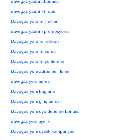
davegas yatırım bonusu
davegas yatırım fırsatı
Davegas yatırım limitleri
davegas yatırım promosyonu
Davegas yatırım rehberi
Davegas yatırım süreci
Davegas yatırım yöntemleri
Davegas yeni adres belirleme
davegas yeni adresi
Davegas yeni bağlantı
Davegas yeni giriş adresi
Davegas yeni üye deneme bonusu
davegas yeni üyelik
Davegas yeni üyelik kampanyası