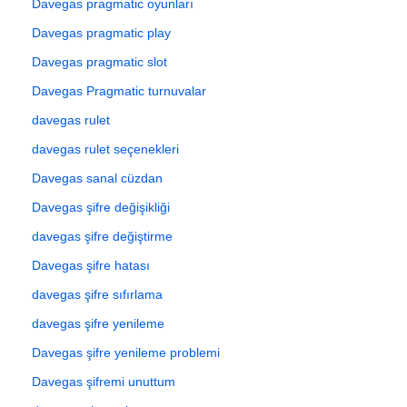
Davegas pragmatic oyunları
Davegas pragmatic play
Davegas pragmatic slot
Davegas Pragmatic turnuvalar
davegas rulet
davegas rulet seçenekleri
Davegas sanal cüzdan
Davegas şifre değişikliği
davegas şifre değiştirme
Davegas şifre hatası
davegas şifre sıfırlama
davegas şifre yenileme
Davegas şifre yenileme problemi
Davegas şifremi unuttum