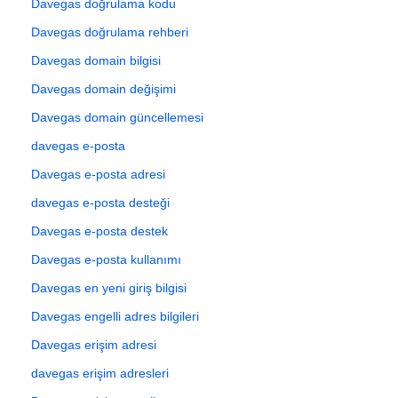
Davegas doğrulama kodu
Davegas doğrulama rehberi
Davegas domain bilgisi
Davegas domain değişimi
Davegas domain güncellemesi
davegas e-posta
Davegas e-posta adresi
davegas e-posta desteği
Davegas e-posta destek
Davegas e-posta kullanımı
Davegas en yeni giriş bilgisi
Davegas engelli adres bilgileri
Davegas erişim adresi
davegas erişim adresleri