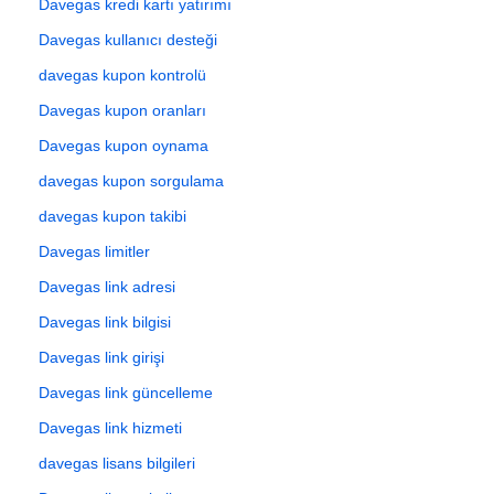
Davegas kredi kartı yatırımı
Davegas kullanıcı desteği
davegas kupon kontrolü
Davegas kupon oranları
Davegas kupon oynama
davegas kupon sorgulama
davegas kupon takibi
Davegas limitler
Davegas link adresi
Davegas link bilgisi
Davegas link girişi
Davegas link güncelleme
Davegas link hizmeti
davegas lisans bilgileri