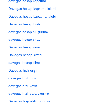
davegas hesap kapatma
Davegas hesap kapatma işlemi
Davegas hesap kapatma talebi
Davegas hesap kilidi
davegas hesap oluşturma
davegas hesap onay
Davegas hesap onayı
Davegas hesap şifresi
davegas hesap silme
Davegas hızlı erişim
davegas hızlı giriş
davegas hızlı kayıt
davegas hızlı para yatırma
Davegas hoşgeldin bonusu