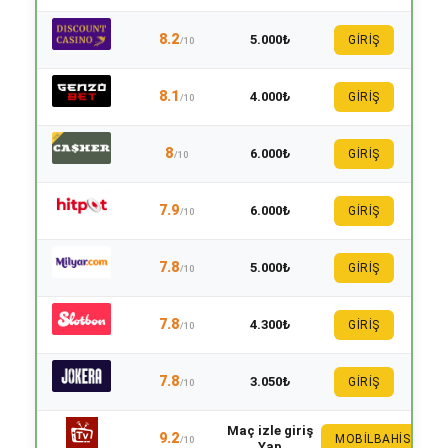
8.2
5.000₺
GİRİŞ
/10
8.1
4.000₺
GİRİŞ
/10
8
6.000₺
GİRİŞ
/10
7.9
6.000₺
GİRİŞ
/10
7.8
5.000₺
GİRİŞ
/10
7.8
4.300₺
GİRİŞ
/10
7.8
3.050₺
GİRİŞ
/10
Maç izle giriş
9.2
MOBILBAHIS
/10
Yap