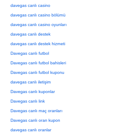
davegas canlı casino
davegas canlı casino bölümü
davegas canlı casino oyunları
davegas canlı destek
davegas canlı destek hizmeti
Davegas canlı futbol
Davegas canlı futbol bahisleri
Davegas canlı futbol kuponu
davegas canlı iletişim
Davegas canlı kuponlar
Davegas canlı link
Davegas canlı maç oranları
Davegas canlı oran kupon
davegas canlı oranlar