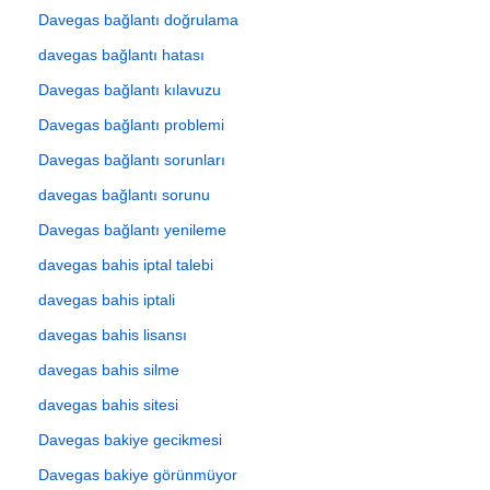
Davegas bağlantı doğrulama
davegas bağlantı hatası
Davegas bağlantı kılavuzu
Davegas bağlantı problemi
Davegas bağlantı sorunları
davegas bağlantı sorunu
Davegas bağlantı yenileme
davegas bahis iptal talebi
davegas bahis iptali
davegas bahis lisansı
davegas bahis silme
davegas bahis sitesi
Davegas bakiye gecikmesi
Davegas bakiye görünmüyor