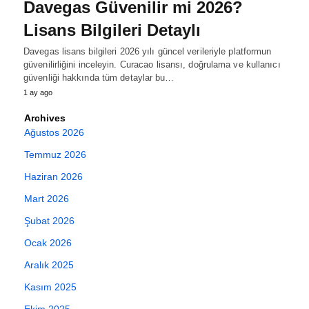
Davegas Güvenilir mi 2026?
Lisans Bilgileri Detaylı
Davegas lisans bilgileri 2026 yılı güncel verileriyle platformun
güvenilirliğini inceleyin. Curacao lisansı, doğrulama ve kullanıcı
güvenliği hakkında tüm detaylar bu…
1 ay ago
Archives
Ağustos 2026
Temmuz 2026
Haziran 2026
Mart 2026
Şubat 2026
Ocak 2026
Aralık 2025
Kasım 2025
Ekim 2025