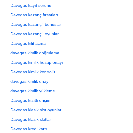
Davegas kayıt sorunu
Davegas kazanç fırsatları
Davegas kazançlı bonuslar
Davegas kazançlı oyunlar
Davegas kilit açma
davegas kimlik doğrulama
Davegas kimlik hesap onayı
Davegas kimlik kontrolü
davegas kimlik onayı
davegas kimlik yükleme
Davegas kısıtlı erişim
Davegas klasik slot oyunları
Davegas klasik slotlar
Davegas kredi kartı