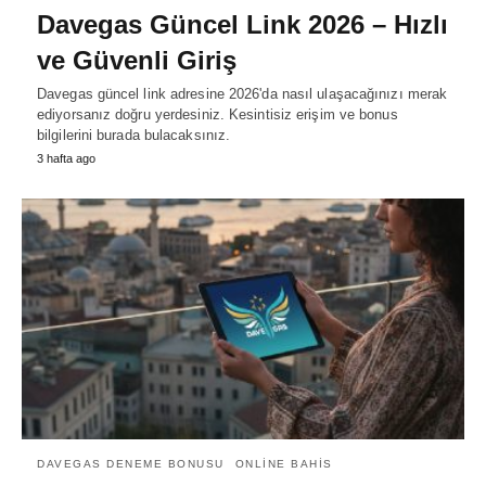
Davegas Güncel Link 2026 – Hızlı
ve Güvenli Giriş
Davegas güncel link adresine 2026'da nasıl ulaşacağınızı merak
ediyorsanız doğru yerdesiniz. Kesintisiz erişim ve bonus
bilgilerini burada bulacaksınız.
3 hafta ago
DAVEGAS DENEME BONUSU
ONLINE BAHIS