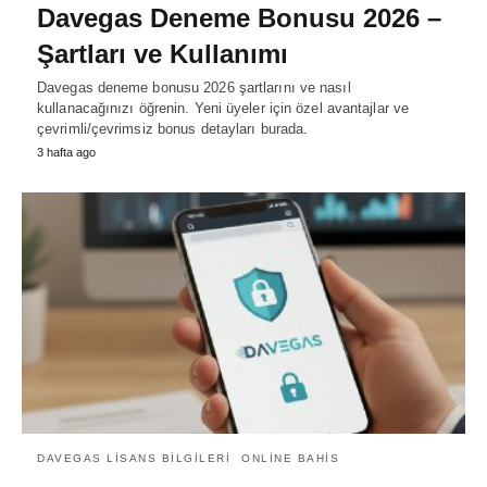
Davegas Deneme Bonusu 2026 –
Şartları ve Kullanımı
Davegas deneme bonusu 2026 şartlarını ve nasıl
kullanacağınızı öğrenin. Yeni üyeler için özel avantajlar ve
çevrimli/çevrimsiz bonus detayları burada.
3 hafta ago
DAVEGAS LISANS BILGILERI
ONLINE BAHIS