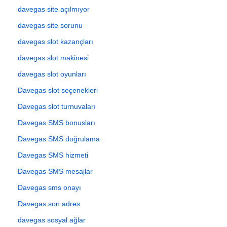
davegas site açılmıyor
davegas site sorunu
davegas slot kazançları
davegas slot makinesi
davegas slot oyunları
Davegas slot seçenekleri
Davegas slot turnuvaları
Davegas SMS bonusları
Davegas SMS doğrulama
Davegas SMS hizmeti
Davegas SMS mesajlar
Davegas sms onayı
Davegas son adres
davegas sosyal ağlar