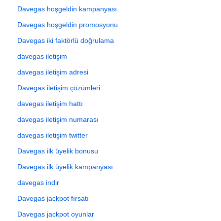
Davegas hoşgeldin kampanyası
Davegas hoşgeldin promosyonu
Davegas iki faktörlü doğrulama
davegas iletişim
davegas iletişim adresi
Davegas iletişim çözümleri
davegas iletişim hattı
davegas iletişim numarası
davegas iletişim twitter
Davegas ilk üyelik bonusu
Davegas ilk üyelik kampanyası
davegas indir
Davegas jackpot fırsatı
Davegas jackpot oyunlar