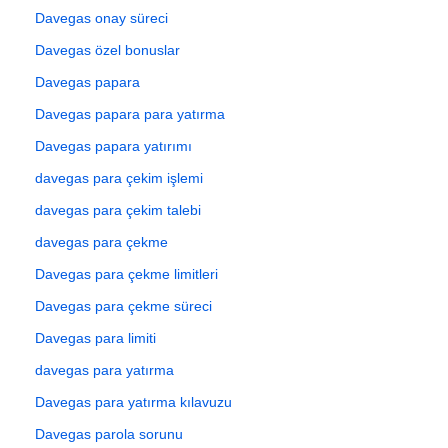
Davegas onay süreci
Davegas özel bonuslar
Davegas papara
Davegas papara para yatırma
Davegas papara yatırımı
davegas para çekim işlemi
davegas para çekim talebi
davegas para çekme
Davegas para çekme limitleri
Davegas para çekme süreci
Davegas para limiti
davegas para yatırma
Davegas para yatırma kılavuzu
Davegas parola sorunu