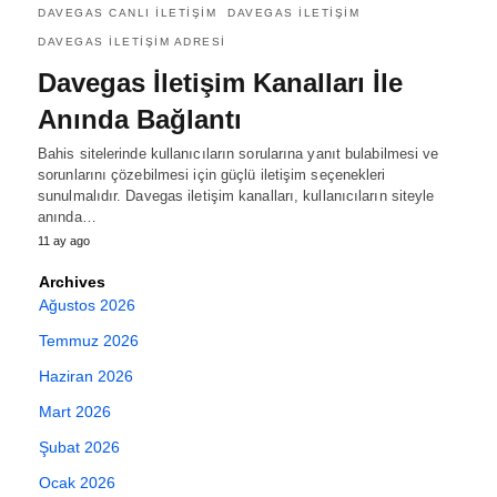
DAVEGAS CANLI ILETIŞIM
DAVEGAS ILETIŞIM
DAVEGAS ILETIŞIM ADRESI
Davegas İletişim Kanalları İle
Anında Bağlantı
Bahis sitelerinde kullanıcıların sorularına yanıt bulabilmesi ve
sorunlarını çözebilmesi için güçlü iletişim seçenekleri
sunulmalıdır. Davegas iletişim kanalları, kullanıcıların siteyle
anında…
11 ay ago
Archives
Ağustos 2026
Temmuz 2026
Haziran 2026
Mart 2026
Şubat 2026
Ocak 2026