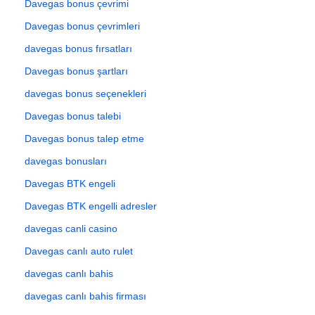
Davegas bonus çevrimi
Davegas bonus çevrimleri
davegas bonus fırsatları
Davegas bonus şartları
davegas bonus seçenekleri
Davegas bonus talebi
Davegas bonus talep etme
davegas bonusları
Davegas BTK engeli
Davegas BTK engelli adresler
davegas canli casino
Davegas canlı auto rulet
davegas canlı bahis
davegas canlı bahis firması