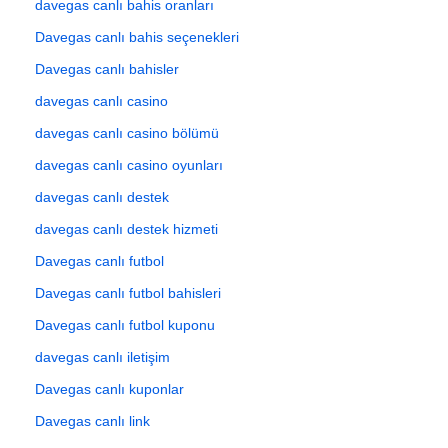
davegas canlı bahis oranları
Davegas canlı bahis seçenekleri
Davegas canlı bahisler
davegas canlı casino
davegas canlı casino bölümü
davegas canlı casino oyunları
davegas canlı destek
davegas canlı destek hizmeti
Davegas canlı futbol
Davegas canlı futbol bahisleri
Davegas canlı futbol kuponu
davegas canlı iletişim
Davegas canlı kuponlar
Davegas canlı link