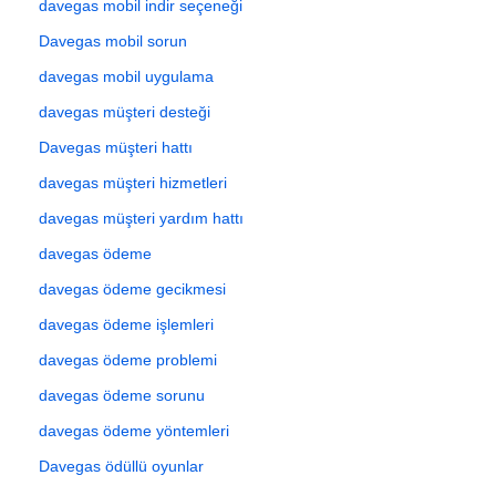
davegas mobil indir seçeneği
Davegas mobil sorun
davegas mobil uygulama
davegas müşteri desteği
Davegas müşteri hattı
davegas müşteri hizmetleri
davegas müşteri yardım hattı
davegas ödeme
davegas ödeme gecikmesi
davegas ödeme işlemleri
davegas ödeme problemi
davegas ödeme sorunu
davegas ödeme yöntemleri
Davegas ödüllü oyunlar