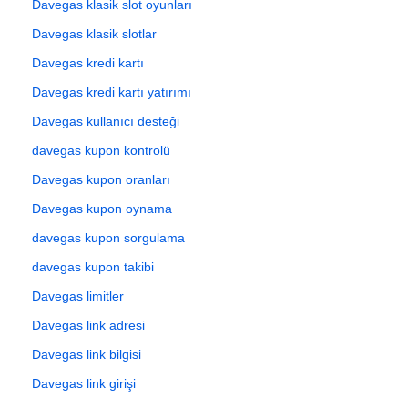
Davegas klasik slot oyunları
Davegas klasik slotlar
Davegas kredi kartı
Davegas kredi kartı yatırımı
Davegas kullanıcı desteği
davegas kupon kontrolü
Davegas kupon oranları
Davegas kupon oynama
davegas kupon sorgulama
davegas kupon takibi
Davegas limitler
Davegas link adresi
Davegas link bilgisi
Davegas link girişi