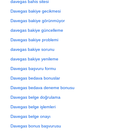
davegas bahis sitesi
Davegas bakiye gecikmesi
Davegas bakiye görünmüyor
davegas bakiye güncelleme
Davegas bakiye problemi
davegas bakiye sorunu
davegas bakiye yenileme
Davegas başvuru formu
Davegas bedava bonuslar
Davegas bedava deneme bonusu
Davegas belge doğrulama
Davegas belge işlemleri
Davegas belge onayı
Davegas bonus başvurusu