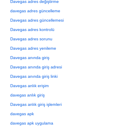
Davegas adres değiştirme
davegas adres güncelleme
Davegas adres güncellemesi
Davegas adres kontrolü
Davegas adres sorunu
Davegas adres yenileme
Davegas anında giriş
Davegas anında giriş adresi
Davegas anında giriş linki
Davegas anlık erişim
davegas anlık giriş
Davegas anlık giriş işlemleri
davegas apk
davegas apk uygulama