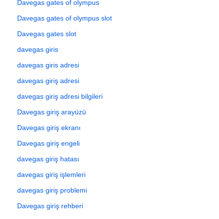
Davegas gates of olympus
Davegas gates of olympus slot
Davegas gates slot
davegas giris
davegas giris adresi
davegas giriş adresi
davegas giriş adresi bilgileri
Davegas giriş arayüzü
Davegas giriş ekranı
Davegas giriş engeli
davegas giriş hatası
davegas giriş işlemleri
davegas giriş problemi
Davegas giriş rehberi