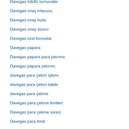
Davegas ödüllü turnuvalar
Davegas onay kılavuzu
Davegas onay kodu
Davegas onay süreci
Davegas özel bonuslar
Davegas papara
Davegas papara para yatırma
Davegas papara yatırımı
davegas para çekim işlemi
davegas para çekim talebi
davegas para çekme
Davegas para çekme limitleri
Davegas para çekme süreci
Davegas para limiti