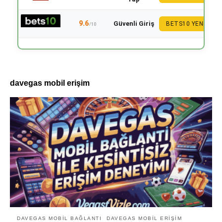
9.6
Güvenli Giriş
BETS10 YENI
/10
davegas mobil erişim
DAVEGAS MOBIL BAĞLANTI
DAVEGAS MOBIL ERIŞIM