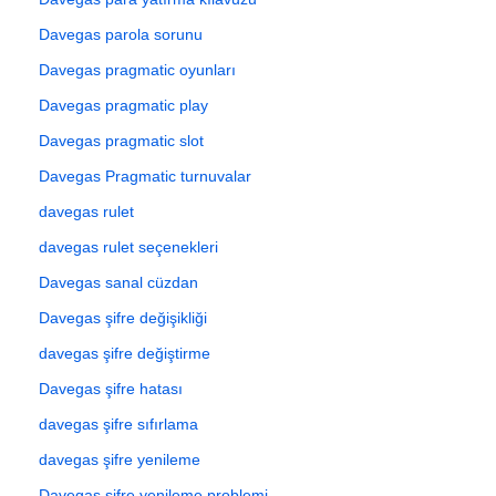
Davegas parola sorunu
Davegas pragmatic oyunları
Davegas pragmatic play
Davegas pragmatic slot
Davegas Pragmatic turnuvalar
davegas rulet
davegas rulet seçenekleri
Davegas sanal cüzdan
Davegas şifre değişikliği
davegas şifre değiştirme
Davegas şifre hatası
davegas şifre sıfırlama
davegas şifre yenileme
Davegas şifre yenileme problemi