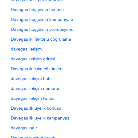
Davegas hoşgeldin bonusu
Davegas hoşgeldin kampanyası
Davegas hoşgeldin promosyonu
Davegas iki faktörlü doğrulama
davegas iletişim
davegas iletişim adresi
Davegas iletişim çözümleri
davegas iletişim hattı
davegas iletişim numarası
davegas iletişim twitter
Davegas ilk üyelik bonusu
Davegas ilk üyelik kampanyası
davegas indir
Davegas jackpot fırsatı