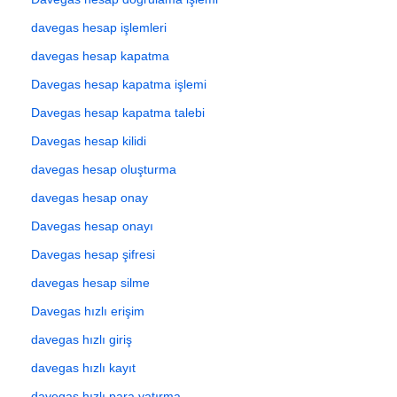
davegas hesap işlemleri
davegas hesap kapatma
Davegas hesap kapatma işlemi
Davegas hesap kapatma talebi
Davegas hesap kilidi
davegas hesap oluşturma
davegas hesap onay
Davegas hesap onayı
Davegas hesap şifresi
davegas hesap silme
Davegas hızlı erişim
davegas hızlı giriş
davegas hızlı kayıt
davegas hızlı para yatırma