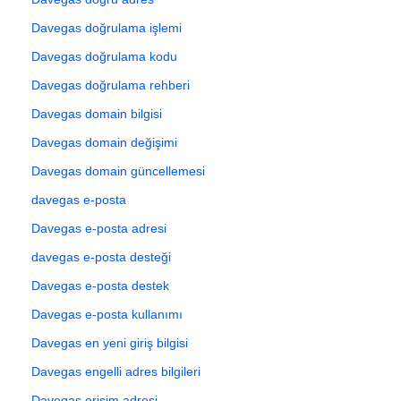
Davegas doğrulama işlemi
Davegas doğrulama kodu
Davegas doğrulama rehberi
Davegas domain bilgisi
Davegas domain değişimi
Davegas domain güncellemesi
davegas e-posta
Davegas e-posta adresi
davegas e-posta desteği
Davegas e-posta destek
Davegas e-posta kullanımı
Davegas en yeni giriş bilgisi
Davegas engelli adres bilgileri
Davegas erişim adresi