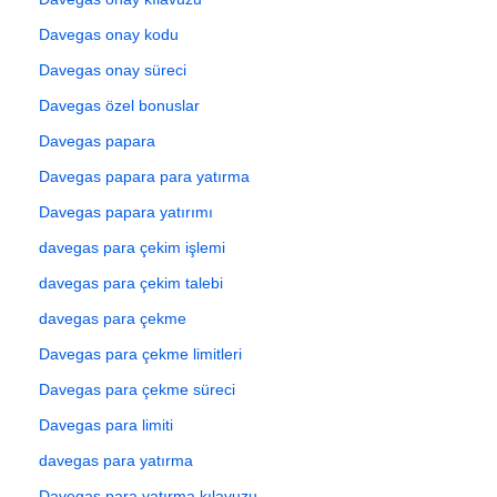
Davegas onay kodu
Davegas onay süreci
Davegas özel bonuslar
Davegas papara
Davegas papara para yatırma
Davegas papara yatırımı
davegas para çekim işlemi
davegas para çekim talebi
davegas para çekme
Davegas para çekme limitleri
Davegas para çekme süreci
Davegas para limiti
davegas para yatırma
Davegas para yatırma kılavuzu