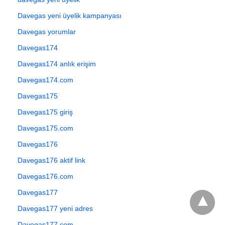
Davegas yeni üyelik kampanyası
Davegas yorumlar
Davegas174
Davegas174 anlık erişim
Davegas174.com
Davegas175
Davegas175 giriş
Davegas175.com
Davegas176
Davegas176 aktif link
Davegas176.com
Davegas177
Davegas177 yeni adres
Davegas177.com