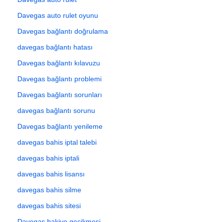
Davegas auto rulet oyunu
Davegas bağlantı doğrulama
davegas bağlantı hatası
Davegas bağlantı kılavuzu
Davegas bağlantı problemi
Davegas bağlantı sorunları
davegas bağlantı sorunu
Davegas bağlantı yenileme
davegas bahis iptal talebi
davegas bahis iptali
davegas bahis lisansı
davegas bahis silme
davegas bahis sitesi
Davegas bakiye gecikmesi