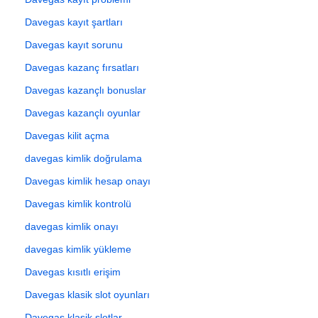
Davegas kayıt şartları
Davegas kayıt sorunu
Davegas kazanç fırsatları
Davegas kazançlı bonuslar
Davegas kazançlı oyunlar
Davegas kilit açma
davegas kimlik doğrulama
Davegas kimlik hesap onayı
Davegas kimlik kontrolü
davegas kimlik onayı
davegas kimlik yükleme
Davegas kısıtlı erişim
Davegas klasik slot oyunları
Davegas klasik slotlar