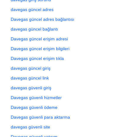
davegas güncel adres
Davegas güncel adres bağlantısı
davegas güncel bağlantı
Davegas güncel erişim adresi
Davegas güncel erişim bilgileri
Davegas güncel erişim tıkla
davegas güncel giriş
davegas güncel link
davegas güvenli giriş
Davegas güvenli hizmetler
Davegas güvenli ödeme
Davegas güvenli para aktarma
davegas güvenli site
Davegas güvenli yatırım