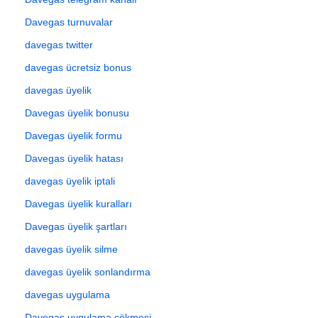
Davegas turnuvalar
davegas twitter
davegas ücretsiz bonus
davegas üyelik
Davegas üyelik bonusu
Davegas üyelik formu
Davegas üyelik hatası
davegas üyelik iptali
Davegas üyelik kuralları
Davegas üyelik şartları
davegas üyelik silme
davegas üyelik sonlandırma
davegas uygulama
Davegas uygulama çökmesi