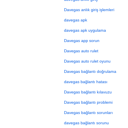
Davegas anlık giriş işlemleri
davegas apk
davegas apk uygulama
Davegas app sorun
Davegas auto rulet
Davegas auto rulet oyunu
Davegas bağlantı doğrulama
davegas bağlantı hatası
Davegas bağlantı kılavuzu
Davegas bağlantı problemi
Davegas bağlantı sorunları
davegas bağlantı sorunu