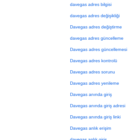
davegas adres bilgisi
davegas adres değişikliği
Davegas adres değiştirme
davegas adres güncelleme
Davegas adres güncellemesi
Davegas adres kontrolü
Davegas adres sorunu
Davegas adres yenileme
Davegas anında giriş
Davegas anında giriş adresi
Davegas anında giriş linki
Davegas anlık erişim
davegas anlık giriş