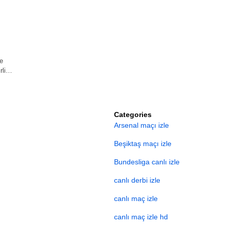
ve
irli…
Categories
Arsenal maçı izle
Beşiktaş maçı izle
Bundesliga canlı izle
canlı derbi izle
canlı maç izle
canlı maç izle hd