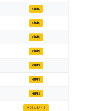
GİRİŞ
GİRİŞ
GİRİŞ
GİRİŞ
GİRİŞ
GİRİŞ
GİRİŞ
MOBILBAHIS