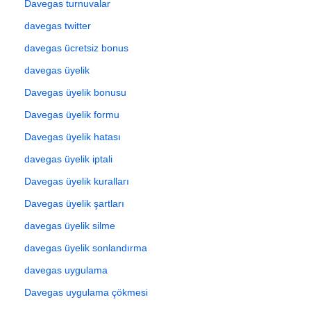
Davegas turnuvalar
davegas twitter
davegas ücretsiz bonus
davegas üyelik
Davegas üyelik bonusu
Davegas üyelik formu
Davegas üyelik hatası
davegas üyelik iptali
Davegas üyelik kuralları
Davegas üyelik şartları
davegas üyelik silme
davegas üyelik sonlandırma
davegas uygulama
Davegas uygulama çökmesi