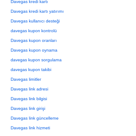
Davegas kredi kartı
Davegas kredi kartı yatırımı
Davegas kullanıcı desteği
davegas kupon kontrolü
Davegas kupon oranları
Davegas kupon oynama
davegas kupon sorgulama
davegas kupon takibi
Davegas limitler
Davegas link adresi
Davegas link bilgisi
Davegas link girişi
Davegas link güncelleme
Davegas link hizmeti