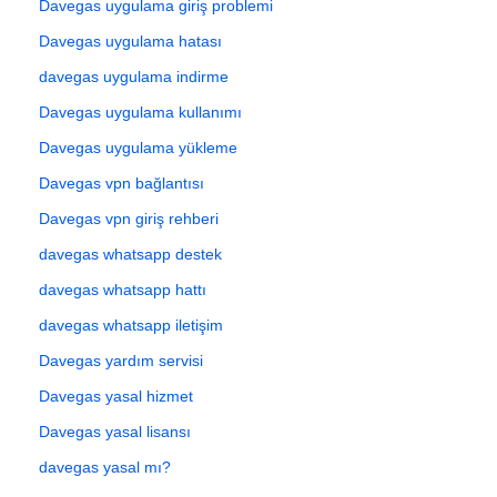
Davegas uygulama giriş problemi
Davegas uygulama hatası
davegas uygulama indirme
Davegas uygulama kullanımı
Davegas uygulama yükleme
Davegas vpn bağlantısı
Davegas vpn giriş rehberi
davegas whatsapp destek
davegas whatsapp hattı
davegas whatsapp iletişim
Davegas yardım servisi
Davegas yasal hizmet
Davegas yasal lisansı
davegas yasal mı?