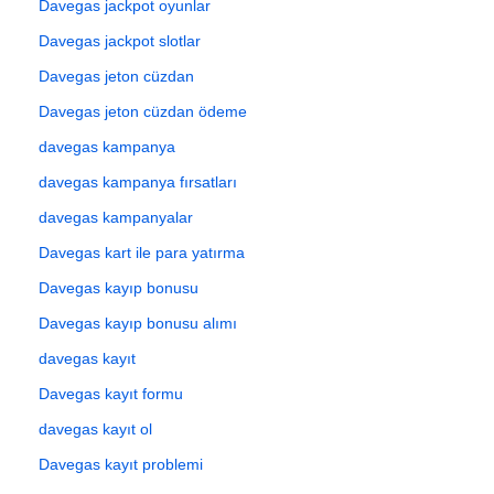
Davegas jackpot oyunlar
Davegas jackpot slotlar
Davegas jeton cüzdan
Davegas jeton cüzdan ödeme
davegas kampanya
davegas kampanya fırsatları
davegas kampanyalar
Davegas kart ile para yatırma
Davegas kayıp bonusu
Davegas kayıp bonusu alımı
davegas kayıt
Davegas kayıt formu
davegas kayıt ol
Davegas kayıt problemi