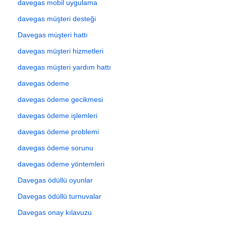
davegas mobil uygulama
davegas müşteri desteği
Davegas müşteri hattı
davegas müşteri hizmetleri
davegas müşteri yardım hattı
davegas ödeme
davegas ödeme gecikmesi
davegas ödeme işlemleri
davegas ödeme problemi
davegas ödeme sorunu
davegas ödeme yöntemleri
Davegas ödüllü oyunlar
Davegas ödüllü turnuvalar
Davegas onay kılavuzu