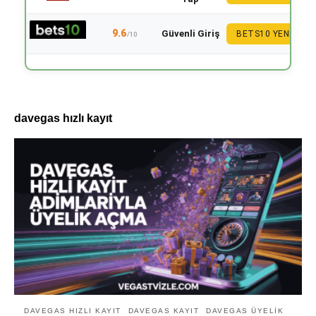
9.6
Güvenli Giriş
BETS10 YENI
/10
davegas hızlı kayıt
DAVEGAS HIZLI KAYIT
DAVEGAS KAYIT
DAVEGAS ÜYELIK