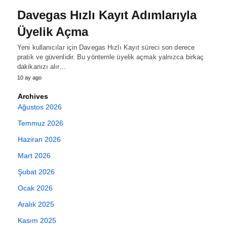
Davegas Hızlı Kayıt Adımlarıyla
Üyelik Açma
Yeni kullanıcılar için Davegas Hızlı Kayıt süreci son derece
pratik ve güvenlidir. Bu yöntemle üyelik açmak yalnızca birkaç
dakikanızı alır…
10 ay ago
Archives
Ağustos 2026
Temmuz 2026
Haziran 2026
Mart 2026
Şubat 2026
Ocak 2026
Aralık 2025
Kasım 2025