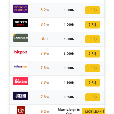
8.2
5.000₺
GİRİŞ
/10
8.1
4.000₺
GİRİŞ
/10
8
6.000₺
GİRİŞ
/10
7.9
6.000₺
GİRİŞ
/10
7.8
5.000₺
GİRİŞ
/10
7.8
4.300₺
GİRİŞ
/10
7.8
3.050₺
GİRİŞ
/10
Maç izle giriş
9.2
MOBILBAHIS
/10
Yap