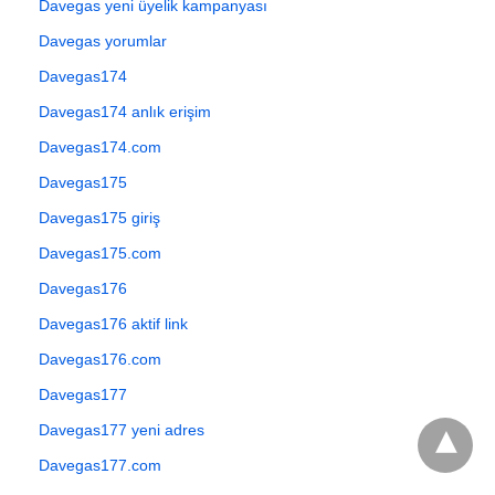
Davegas yeni üyelik kampanyası
Davegas yorumlar
Davegas174
Davegas174 anlık erişim
Davegas174.com
Davegas175
Davegas175 giriş
Davegas175.com
Davegas176
Davegas176 aktif link
Davegas176.com
Davegas177
Davegas177 yeni adres
Davegas177.com