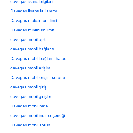
davegas lisans bilgileri
Davegas lisans kullanımı
Davegas maksimum limit
Davegas minimum limit
davegas mobil apk
davegas mobil bağlantı
Davegas mobil bağlantı hatası
davegas mobil erişim
Davegas mobil erişim sorunu
davegas mobil giriş
davegas mobil girişler
Davegas mobil hata
davegas mobil indir seçeneği
Davegas mobil sorun