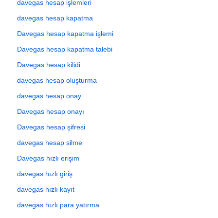
davegas hesap işlemleri
davegas hesap kapatma
Davegas hesap kapatma işlemi
Davegas hesap kapatma talebi
Davegas hesap kilidi
davegas hesap oluşturma
davegas hesap onay
Davegas hesap onayı
Davegas hesap şifresi
davegas hesap silme
Davegas hızlı erişim
davegas hızlı giriş
davegas hızlı kayıt
davegas hızlı para yatırma