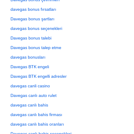
davegas bonus fırsatları
Davegas bonus şartları
davegas bonus seçenekleri
Davegas bonus talebi
Davegas bonus talep etme
davegas bonusları
Davegas BTK engeli
Davegas BTK engelli adresler
davegas canli casino
Davegas canlı auto rulet
davegas canlı bahis
davegas canlı bahis firması
davegas canlı bahis oranları
Davegas canlı bahis seçenekleri