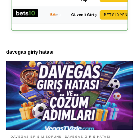
9.6
Güvenli Giriş
BETS10 YENI
/10
davegas giriş hatası
DAVEGAS ERIŞIM SORUNU
DAVEGAS GIRIŞ HATASI