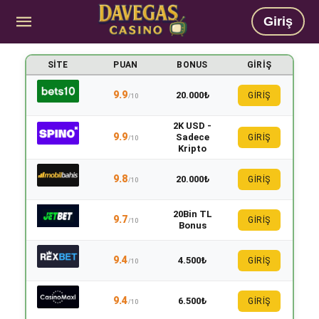
Giriş
SITE
PUAN
BONUS
GIRIŞ
9.9
20.000₺
GİRİŞ
/10
2K USD -
9.9
Sadece
GİRİŞ
/10
Kripto
9.8
20.000₺
GİRİŞ
/10
20Bin TL
9.7
GİRİŞ
/10
Bonus
9.4
4.500₺
GİRİŞ
/10
9.4
6.500₺
GİRİŞ
/10