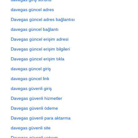
davegas güncel adres
Davegas güncel adres bağlantısı
davegas güncel bağlantı
Davegas güncel erişim adresi
Davegas güncel erişim bilgileri
Davegas güncel erişim tıkla
davegas güncel giriş
davegas güncel link
davegas güvenli giriş
Davegas güvenli hizmetler
Davegas güvenli ödeme
Davegas güvenli para aktarma
davegas güvenli site
Davegas güvenli yatırım