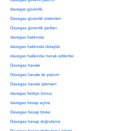
davegas güvenlik
Davegas güvenlik önlemleri
Davegas güvenlik şartları
davegas hakkında
davegas hakkında detaylar
davegas hakkında merak edilenler
Davegas havale
Davegas havale ile yatırım
Davegas havale işlemleri
davegas hediye bonus
davegas hesap açma
Davegas hesap bloke
Davegas hesap doğrulama
Davegas hesap doğrulama işlemi