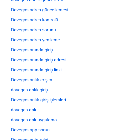
Davegas adres güncellemesi
Davegas adres kontrolü
Davegas adres sorunu
Davegas adres yenileme
Davegas anında giriş
Davegas anında giriş adresi
Davegas anında giriş linki
Davegas anlık erişim
davegas anlık giriş
Davegas anlık giriş işlemleri
davegas apk
davegas apk uygulama
Davegas app sorun
Davegas auto rulet