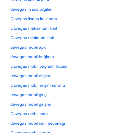
davegas lisans bilgileri
Davegas lisans kullanımı
Davegas maksimum limit
Davegas minimum limit
davegas mobil apk
davegas mobil bağlantı
Davegas mobil bağlantı hatası
davegas mobil erişim
Davegas mobil erişim sorunu
davegas mobil giriş
davegas mobil girişler
Davegas mobil hata
davegas mobil indir seçeneği
Davegas mobil sorun