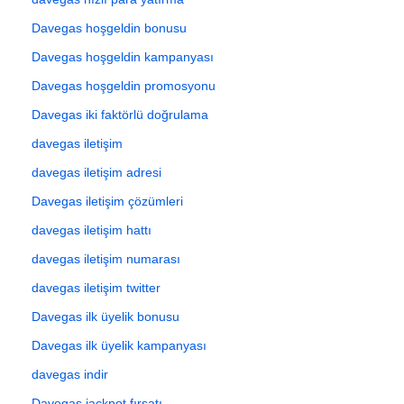
Davegas hoşgeldin bonusu
Davegas hoşgeldin kampanyası
Davegas hoşgeldin promosyonu
Davegas iki faktörlü doğrulama
davegas iletişim
davegas iletişim adresi
Davegas iletişim çözümleri
davegas iletişim hattı
davegas iletişim numarası
davegas iletişim twitter
Davegas ilk üyelik bonusu
Davegas ilk üyelik kampanyası
davegas indir
Davegas jackpot fırsatı