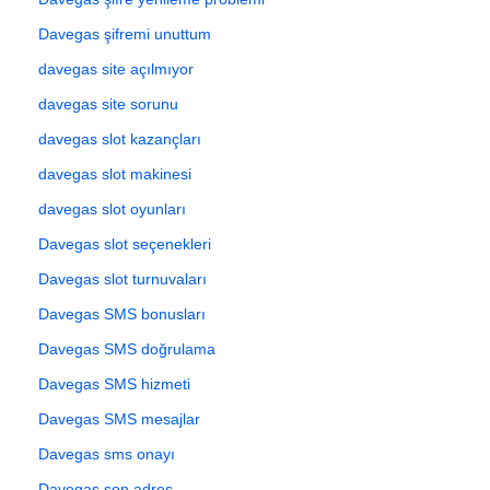
Davegas şifremi unuttum
davegas site açılmıyor
davegas site sorunu
davegas slot kazançları
davegas slot makinesi
davegas slot oyunları
Davegas slot seçenekleri
Davegas slot turnuvaları
Davegas SMS bonusları
Davegas SMS doğrulama
Davegas SMS hizmeti
Davegas SMS mesajlar
Davegas sms onayı
Davegas son adres