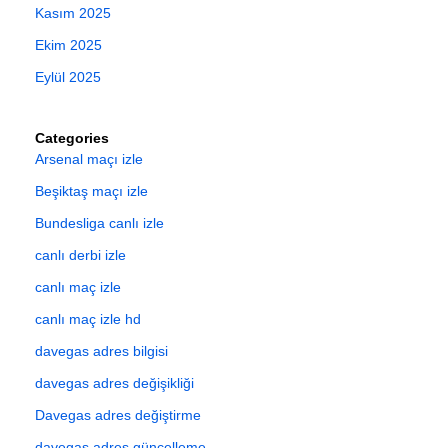
Kasım 2025
Ekim 2025
Eylül 2025
Categories
Arsenal maçı izle
Beşiktaş maçı izle
Bundesliga canlı izle
canlı derbi izle
canlı maç izle
canlı maç izle hd
davegas adres bilgisi
davegas adres değişikliği
Davegas adres değiştirme
davegas adres güncelleme