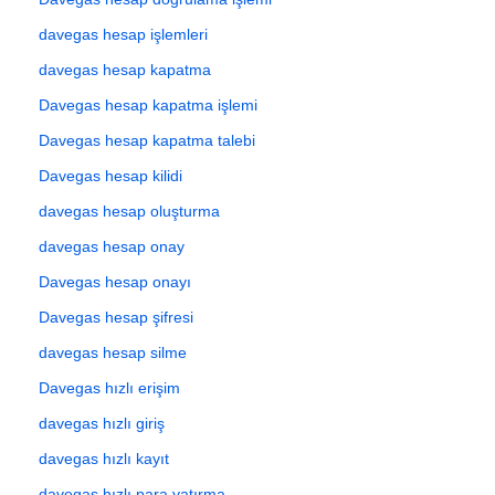
davegas hesap işlemleri
davegas hesap kapatma
Davegas hesap kapatma işlemi
Davegas hesap kapatma talebi
Davegas hesap kilidi
davegas hesap oluşturma
davegas hesap onay
Davegas hesap onayı
Davegas hesap şifresi
davegas hesap silme
Davegas hızlı erişim
davegas hızlı giriş
davegas hızlı kayıt
davegas hızlı para yatırma