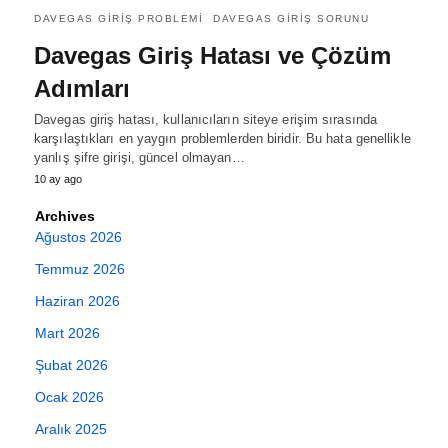
DAVEGAS GIRIŞ PROBLEMI
DAVEGAS GIRIŞ SORUNU
Davegas Giriş Hatası ve Çözüm
Adımları
Davegas giriş hatası, kullanıcıların siteye erişim sırasında
karşılaştıkları en yaygın problemlerden biridir. Bu hata genellikle
yanlış şifre girişi, güncel olmayan…
10 ay ago
Archives
Ağustos 2026
Temmuz 2026
Haziran 2026
Mart 2026
Şubat 2026
Ocak 2026
Aralık 2025