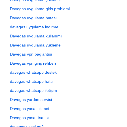
Davegas uygulama giriş problemi
Davegas uygulama hatası
davegas uygulama indirme
Davegas uygulama kullanımı
Davegas uygulama yükleme
Davegas vpn bağlantısı
Davegas vpn giriş rehberi
davegas whatsapp destek
davegas whatsapp hattı
davegas whatsapp iletişim
Davegas yardım servisi
Davegas yasal hizmet
Davegas yasal lisansı
davegas yasal mı?