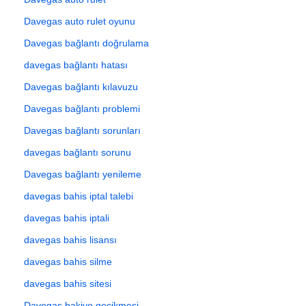
Davegas auto rulet oyunu
Davegas bağlantı doğrulama
davegas bağlantı hatası
Davegas bağlantı kılavuzu
Davegas bağlantı problemi
Davegas bağlantı sorunları
davegas bağlantı sorunu
Davegas bağlantı yenileme
davegas bahis iptal talebi
davegas bahis iptali
davegas bahis lisansı
davegas bahis silme
davegas bahis sitesi
Davegas bakiye gecikmesi