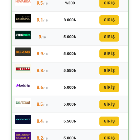
9.5
%300
GİRİŞ
/10
9.1
8.000₺
GİRİŞ
/10
9
5.000₺
GİRİŞ
/10
8.9
5.000₺
GİRİŞ
/10
8.8
5.550₺
GİRİŞ
/10
8.6
6.000₺
GİRİŞ
/10
8.5
5.000₺
GİRİŞ
/10
8.4
5.500₺
GİRİŞ
/10
8.2
5.000₺
GİRİŞ
/10