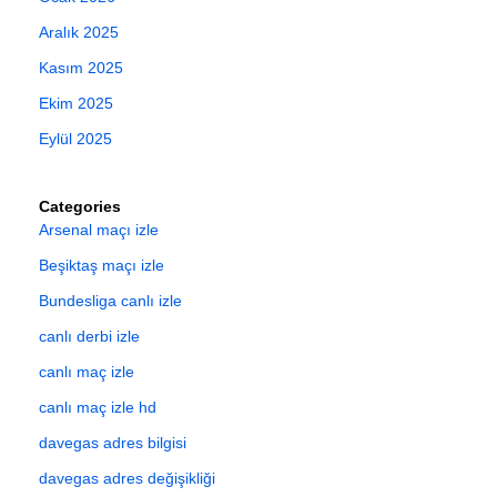
Aralık 2025
Kasım 2025
Ekim 2025
Eylül 2025
Categories
Arsenal maçı izle
Beşiktaş maçı izle
Bundesliga canlı izle
canlı derbi izle
canlı maç izle
canlı maç izle hd
davegas adres bilgisi
davegas adres değişikliği