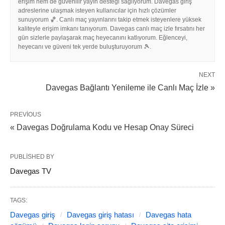
erişim hem de güvenilir yayın desteği sağlıyorum. Davegas giriş
adreslerine ulaşmak isteyen kullanıcılar için hızlı çözümler
sunuyorum 🏀. Canlı maç yayınlarını takip etmek isteyenlere yüksek
kaliteyle erişim imkanı tanıyorum. Davegas canlı maç izle fırsatını her
gün sizlerle paylaşarak maç heyecanını katlıyorum. Eğlenceyi,
heyecanı ve güveni tek yerde buluşturuyorum 🎾.
NEXT
Davegas Bağlantı Yenileme ile Canlı Maç İzle »
PREVIOUS
« Davegas Doğrulama Kodu ve Hesap Onay Süreci
PUBLISHED BY
Davegas TV
TAGS:
Davegas giriş
Davegas giriş hatası
Davegas hata