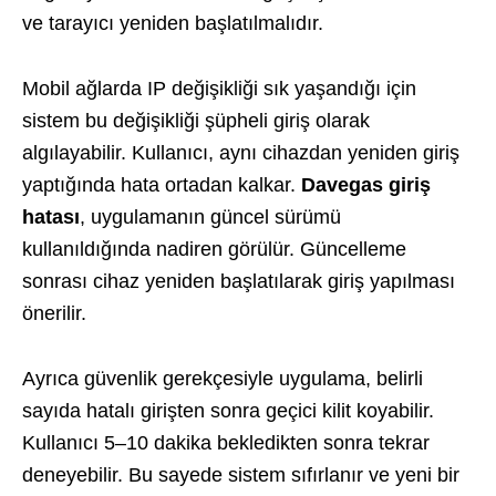
ve tarayıcı yeniden başlatılmalıdır.
Mobil ağlarda IP değişikliği sık yaşandığı için
sistem bu değişikliği şüpheli giriş olarak
algılayabilir. Kullanıcı, aynı cihazdan yeniden giriş
yaptığında hata ortadan kalkar.
Davegas giriş
hatası
, uygulamanın güncel sürümü
kullanıldığında nadiren görülür. Güncelleme
sonrası cihaz yeniden başlatılarak giriş yapılması
önerilir.
Ayrıca güvenlik gerekçesiyle uygulama, belirli
sayıda hatalı girişten sonra geçici kilit koyabilir.
Kullanıcı 5–10 dakika bekledikten sonra tekrar
deneyebilir. Bu sayede sistem sıfırlanır ve yeni bir