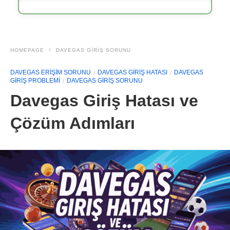
HOMEPAGE
DAVEGAS GIRIŞ SORUNU
DAVEGAS ERIŞIM SORUNU
DAVEGAS GIRIŞ HATASI
DAVEGAS
GIRIŞ PROBLEMI
DAVEGAS GIRIŞ SORUNU
Davegas Giriş Hatası ve
Çözüm Adımları