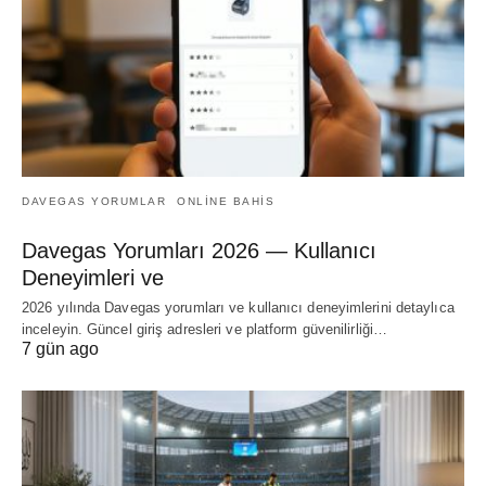
DAVEGAS YORUMLAR
ONLINE BAHIS
Davegas Yorumları 2026 — Kullanıcı
Deneyimleri ve
2026 yılında Davegas yorumları ve kullanıcı deneyimlerini detaylıca
inceleyin. Güncel giriş adresleri ve platform güvenilirliği…
7 gün ago