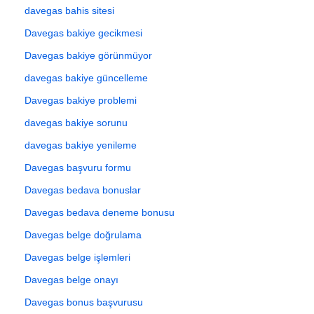
davegas bahis sitesi
Davegas bakiye gecikmesi
Davegas bakiye görünmüyor
davegas bakiye güncelleme
Davegas bakiye problemi
davegas bakiye sorunu
davegas bakiye yenileme
Davegas başvuru formu
Davegas bedava bonuslar
Davegas bedava deneme bonusu
Davegas belge doğrulama
Davegas belge işlemleri
Davegas belge onayı
Davegas bonus başvurusu