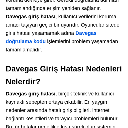
koruma devreye girer. Gerekli doğrulama adımları
tamamlandığında erişim yeniden sağlanır.
Davegas giriş hatası
, kullanıcı verilerini koruma
amacı taşıyan geçici bir uyarıdır.
Oyuncular sitede
giriş hatası yaşamamak adına
Davegas
doğrulama kodu
işlemlerini problem yaşamadan
tamamlamalıdır.
Davegas Giriş Hatası Nedenleri
Nelerdir?
Davegas giriş hatası
, birçok teknik ve kullanıcı
kaynaklı sebepten ortaya çıkabilir. En yaygın
nedenler arasında hatalı giriş bilgileri, internet
bağlantı kesintileri ve tarayıcı problemleri bulunur.
Bu tür hatalar genellikle kısa süreli olup sistemin