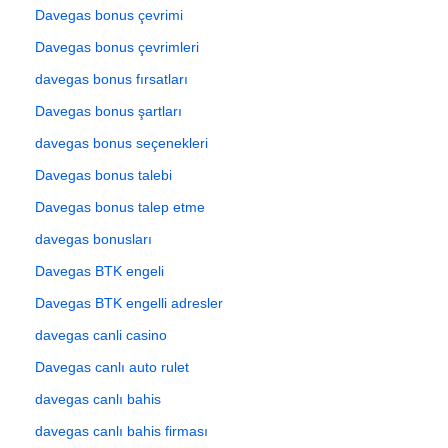
Davegas bonus çevrimi
Davegas bonus çevrimleri
davegas bonus fırsatları
Davegas bonus şartları
davegas bonus seçenekleri
Davegas bonus talebi
Davegas bonus talep etme
davegas bonusları
Davegas BTK engeli
Davegas BTK engelli adresler
davegas canli casino
Davegas canlı auto rulet
davegas canlı bahis
davegas canlı bahis firması