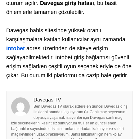
oturum açılır.
Davegas giriş hatası
, bu basit
önlemlerle tamamen çözülebilir.
Davegas bahis sitesinde yüksek oranlı
karşılaşmalara katılan kullanıcılar aynı zamanda
İntobet
adresi üzerinden de siteye erişim
sağlayabilmektedir. İntobet giriş bağlantısı güvenli
erişim sağlarken çeşitli oyun seçenekleriyle de öne
çıkar. Bu durum iki platformu da cazip hale getirir.
Davegas TV
Ben Davegas TV olarak sizlere en güncel Davegas giriş
linklerini anında ulaştırıyorum 📺. Canlı maç heyecanını
doyasıya yaşamak isteyenler için Davegas canlı maç
izle seçeneklerini kesintisiz sunuyorum ⚽. Her an güncellenen
bağlantılar sayesinde erişim sorunlarını ortadan kaldırıyor ve sizleri
maç keyfinden uzak bırakmıyorum. Bahis tutkunları için hem kolay