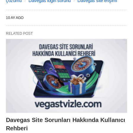
çözümü
Davegas login sorunu
Davegas site erişimi
10 AY AGO
RELATED POST
Davegas Site Sorunları Hakkında Kullanıcı
Rehberi