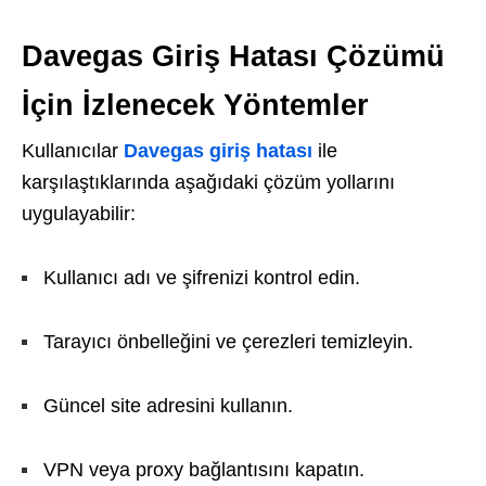
Davegas Giriş Hatası Çözümü
İçin İzlenecek Yöntemler
Kullanıcılar
Davegas giriş hatası
ile
karşılaştıklarında aşağıdaki çözüm yollarını
uygulayabilir:
Kullanıcı adı ve şifrenizi kontrol edin.
Tarayıcı önbelleğini ve çerezleri temizleyin.
Güncel site adresini kullanın.
VPN veya proxy bağlantısını kapatın.