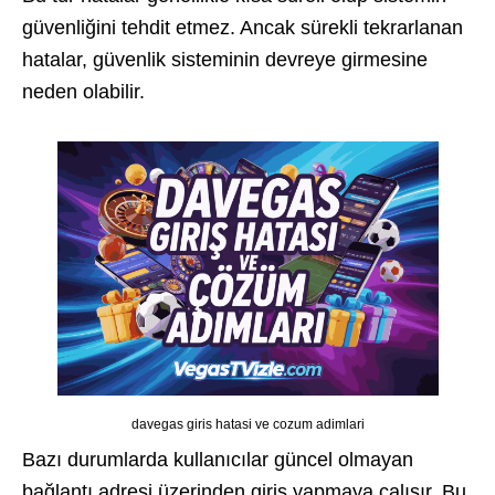
güvenliğini tehdit etmez. Ancak sürekli tekrarlanan
hatalar, güvenlik sisteminin devreye girmesine
neden olabilir.
davegas giris hatasi ve cozum adimlari
Bazı durumlarda kullanıcılar güncel olmayan
bağlantı adresi üzerinden giriş yapmaya çalışır. Bu