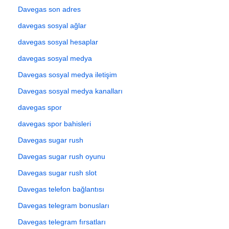
Davegas son adres
davegas sosyal ağlar
davegas sosyal hesaplar
davegas sosyal medya
Davegas sosyal medya iletişim
Davegas sosyal medya kanalları
davegas spor
davegas spor bahisleri
Davegas sugar rush
Davegas sugar rush oyunu
Davegas sugar rush slot
Davegas telefon bağlantısı
Davegas telegram bonusları
Davegas telegram fırsatları