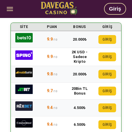
Giriş
SITE
PUAN
BONUS
GIRIŞ
9.9
20.000₺
GİRİŞ
/10
2K USD -
9.9
Sadece
GİRİŞ
/10
Kripto
9.8
20.000₺
GİRİŞ
/10
20Bin TL
9.7
GİRİŞ
/10
Bonus
9.4
4.500₺
GİRİŞ
/10
9.4
6.500₺
GİRİŞ
/10