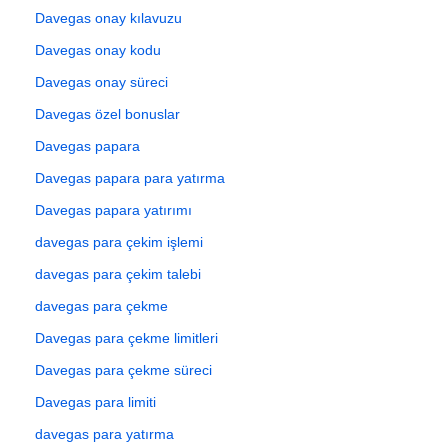
Davegas onay kılavuzu
Davegas onay kodu
Davegas onay süreci
Davegas özel bonuslar
Davegas papara
Davegas papara para yatırma
Davegas papara yatırımı
davegas para çekim işlemi
davegas para çekim talebi
davegas para çekme
Davegas para çekme limitleri
Davegas para çekme süreci
Davegas para limiti
davegas para yatırma