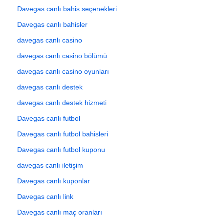
Davegas canlı bahis seçenekleri
Davegas canlı bahisler
davegas canlı casino
davegas canlı casino bölümü
davegas canlı casino oyunları
davegas canlı destek
davegas canlı destek hizmeti
Davegas canlı futbol
Davegas canlı futbol bahisleri
Davegas canlı futbol kuponu
davegas canlı iletişim
Davegas canlı kuponlar
Davegas canlı link
Davegas canlı maç oranları