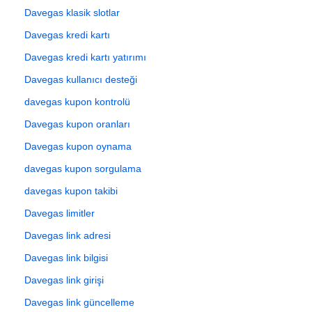
Davegas klasik slotlar
Davegas kredi kartı
Davegas kredi kartı yatırımı
Davegas kullanıcı desteği
davegas kupon kontrolü
Davegas kupon oranları
Davegas kupon oynama
davegas kupon sorgulama
davegas kupon takibi
Davegas limitler
Davegas link adresi
Davegas link bilgisi
Davegas link girişi
Davegas link güncelleme