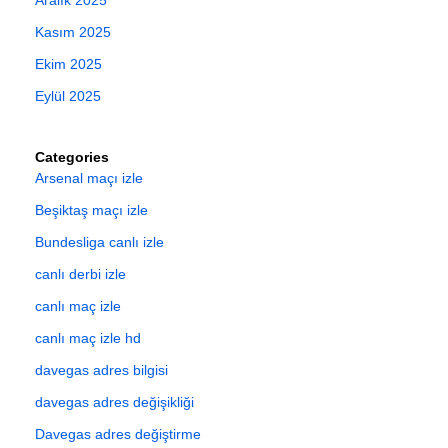
Aralık 2025
Kasım 2025
Ekim 2025
Eylül 2025
Categories
Arsenal maçı izle
Beşiktaş maçı izle
Bundesliga canlı izle
canlı derbi izle
canlı maç izle
canlı maç izle hd
davegas adres bilgisi
davegas adres değişikliği
Davegas adres değiştirme