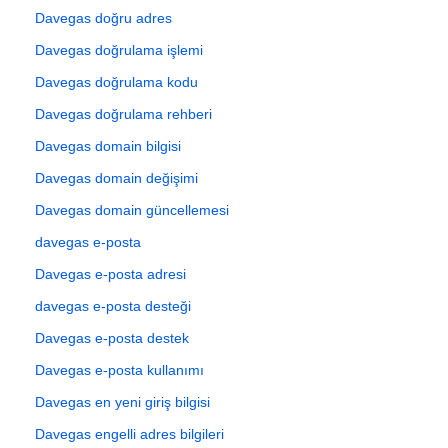
Davegas doğru adres
Davegas doğrulama işlemi
Davegas doğrulama kodu
Davegas doğrulama rehberi
Davegas domain bilgisi
Davegas domain değişimi
Davegas domain güncellemesi
davegas e-posta
Davegas e-posta adresi
davegas e-posta desteği
Davegas e-posta destek
Davegas e-posta kullanımı
Davegas en yeni giriş bilgisi
Davegas engelli adres bilgileri