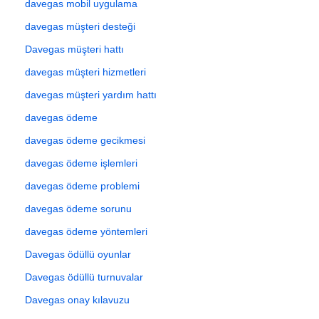
davegas mobil uygulama
davegas müşteri desteği
Davegas müşteri hattı
davegas müşteri hizmetleri
davegas müşteri yardım hattı
davegas ödeme
davegas ödeme gecikmesi
davegas ödeme işlemleri
davegas ödeme problemi
davegas ödeme sorunu
davegas ödeme yöntemleri
Davegas ödüllü oyunlar
Davegas ödüllü turnuvalar
Davegas onay kılavuzu