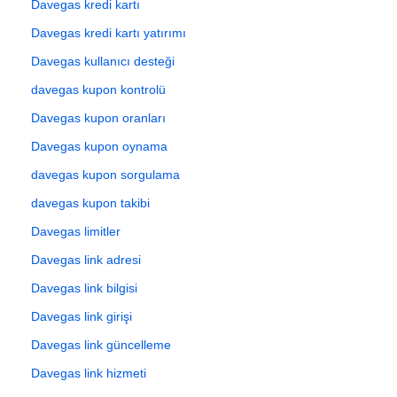
Davegas kredi kartı
Davegas kredi kartı yatırımı
Davegas kullanıcı desteği
davegas kupon kontrolü
Davegas kupon oranları
Davegas kupon oynama
davegas kupon sorgulama
davegas kupon takibi
Davegas limitler
Davegas link adresi
Davegas link bilgisi
Davegas link girişi
Davegas link güncelleme
Davegas link hizmeti