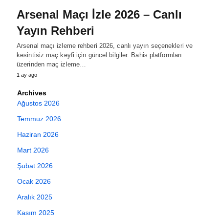
Arsenal Maçı İzle 2026 – Canlı
Yayın Rehberi
Arsenal maçı izleme rehberi 2026, canlı yayın seçenekleri ve
kesintisiz maç keyfi için güncel bilgiler. Bahis platformları
üzerinden maç izleme…
1 ay ago
Archives
Ağustos 2026
Temmuz 2026
Haziran 2026
Mart 2026
Şubat 2026
Ocak 2026
Aralık 2025
Kasım 2025