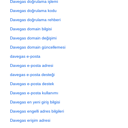
Davegas doğrulama işlemi
Davegas doğrulama kodu
Davegas doğrulama rehberi
Davegas domain bilgisi
Davegas domain değişimi
Davegas domain güncellemesi
davegas e-posta
Davegas e-posta adresi
davegas e-posta desteği
Davegas e-posta destek
Davegas e-posta kullanımı
Davegas en yeni giriş bilgisi
Davegas engelli adres bilgileri
Davegas erişim adresi