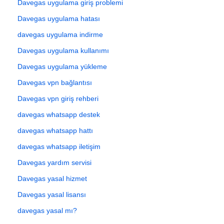
Davegas uygulama giriş problemi
Davegas uygulama hatası
davegas uygulama indirme
Davegas uygulama kullanımı
Davegas uygulama yükleme
Davegas vpn bağlantısı
Davegas vpn giriş rehberi
davegas whatsapp destek
davegas whatsapp hattı
davegas whatsapp iletişim
Davegas yardım servisi
Davegas yasal hizmet
Davegas yasal lisansı
davegas yasal mı?