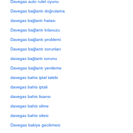
Davegas auto rulet oyunu
Davegas bağlantı doğrulama
davegas bağlantı hatası
Davegas bağlantı kılavuzu
Davegas bağlantı problemi
Davegas bağlantı sorunları
davegas bağlantı sorunu
Davegas bağlantı yenileme
davegas bahis iptal talebi
davegas bahis iptali
davegas bahis lisansı
davegas bahis silme
davegas bahis sitesi
Davegas bakiye gecikmesi