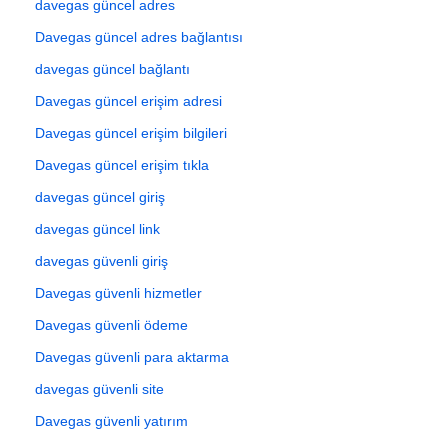
davegas güncel adres
Davegas güncel adres bağlantısı
davegas güncel bağlantı
Davegas güncel erişim adresi
Davegas güncel erişim bilgileri
Davegas güncel erişim tıkla
davegas güncel giriş
davegas güncel link
davegas güvenli giriş
Davegas güvenli hizmetler
Davegas güvenli ödeme
Davegas güvenli para aktarma
davegas güvenli site
Davegas güvenli yatırım