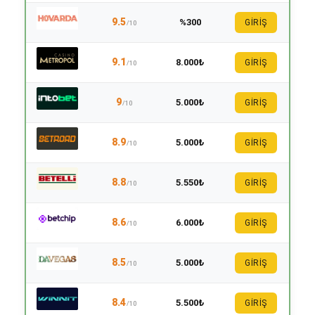
9.5
%300
GİRİŞ
/10
9.1
8.000₺
GİRİŞ
/10
9
5.000₺
GİRİŞ
/10
8.9
5.000₺
GİRİŞ
/10
8.8
5.550₺
GİRİŞ
/10
8.6
6.000₺
GİRİŞ
/10
8.5
5.000₺
GİRİŞ
/10
8.4
5.500₺
GİRİŞ
/10