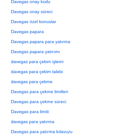
Davegas onay kodu
Davegas onay süreci
Davegas özel bonuslar
Davegas papara
Davegas papara para yatırma
Davegas papara yatırımı
davegas para çekim işlemi
davegas para çekim talebi
davegas para çekme
Davegas para çekme limitleri
Davegas para çekme süreci
Davegas para limiti
davegas para yatırma
Davegas para yatırma kılavuzu