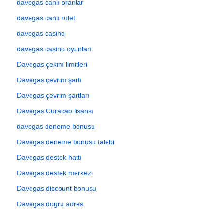
davegas canlı oranlar
davegas canlı rulet
davegas casino
davegas casino oyunları
Davegas çekim limitleri
Davegas çevrim şartı
Davegas çevrim şartları
Davegas Curacao lisansı
davegas deneme bonusu
Davegas deneme bonusu talebi
Davegas destek hattı
Davegas destek merkezi
Davegas discount bonusu
Davegas doğru adres