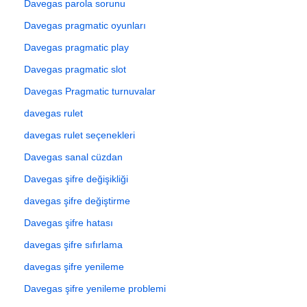
Davegas parola sorunu
Davegas pragmatic oyunları
Davegas pragmatic play
Davegas pragmatic slot
Davegas Pragmatic turnuvalar
davegas rulet
davegas rulet seçenekleri
Davegas sanal cüzdan
Davegas şifre değişikliği
davegas şifre değiştirme
Davegas şifre hatası
davegas şifre sıfırlama
davegas şifre yenileme
Davegas şifre yenileme problemi