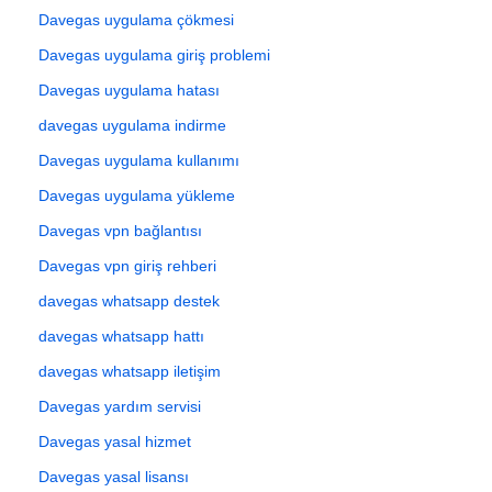
Davegas uygulama çökmesi
Davegas uygulama giriş problemi
Davegas uygulama hatası
davegas uygulama indirme
Davegas uygulama kullanımı
Davegas uygulama yükleme
Davegas vpn bağlantısı
Davegas vpn giriş rehberi
davegas whatsapp destek
davegas whatsapp hattı
davegas whatsapp iletişim
Davegas yardım servisi
Davegas yasal hizmet
Davegas yasal lisansı