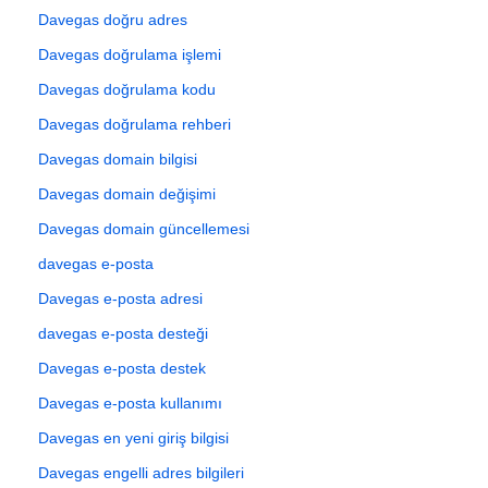
Davegas doğru adres
Davegas doğrulama işlemi
Davegas doğrulama kodu
Davegas doğrulama rehberi
Davegas domain bilgisi
Davegas domain değişimi
Davegas domain güncellemesi
davegas e-posta
Davegas e-posta adresi
davegas e-posta desteği
Davegas e-posta destek
Davegas e-posta kullanımı
Davegas en yeni giriş bilgisi
Davegas engelli adres bilgileri