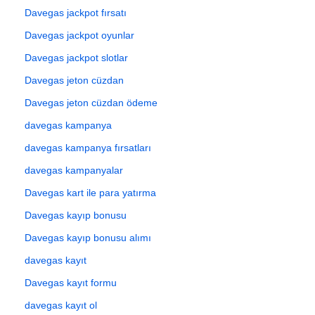
Davegas jackpot fırsatı
Davegas jackpot oyunlar
Davegas jackpot slotlar
Davegas jeton cüzdan
Davegas jeton cüzdan ödeme
davegas kampanya
davegas kampanya fırsatları
davegas kampanyalar
Davegas kart ile para yatırma
Davegas kayıp bonusu
Davegas kayıp bonusu alımı
davegas kayıt
Davegas kayıt formu
davegas kayıt ol