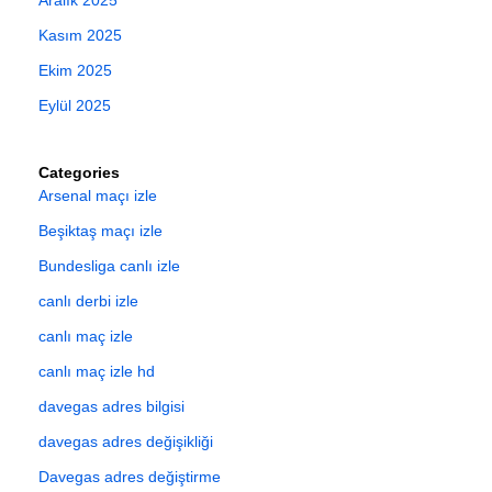
Kasım 2025
Ekim 2025
Eylül 2025
Categories
Arsenal maçı izle
Beşiktaş maçı izle
Bundesliga canlı izle
canlı derbi izle
canlı maç izle
canlı maç izle hd
davegas adres bilgisi
davegas adres değişikliği
Davegas adres değiştirme