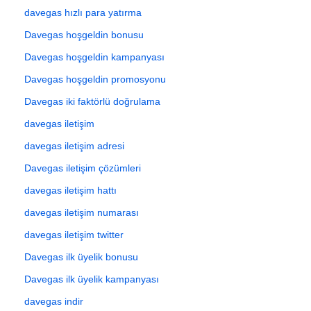
davegas hızlı para yatırma
Davegas hoşgeldin bonusu
Davegas hoşgeldin kampanyası
Davegas hoşgeldin promosyonu
Davegas iki faktörlü doğrulama
davegas iletişim
davegas iletişim adresi
Davegas iletişim çözümleri
davegas iletişim hattı
davegas iletişim numarası
davegas iletişim twitter
Davegas ilk üyelik bonusu
Davegas ilk üyelik kampanyası
davegas indir