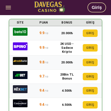
Giriş
SITE
PUAN
BONUS
GIRIŞ
9.9
20.000₺
GİRİŞ
/10
2K USD -
9.9
Sadece
GİRİŞ
/10
Kripto
9.8
20.000₺
GİRİŞ
/10
20Bin TL
9.7
GİRİŞ
/10
Bonus
9.4
4.500₺
GİRİŞ
/10
9.4
6.500₺
GİRİŞ
/10