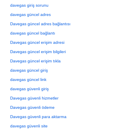
davegas giriş sorunu
davegas güncel adres
Davegas güncel adres bağlantısı
davegas güncel bağlantı
Davegas güncel erişim adresi
Davegas güncel erişim bilgileri
Davegas güncel erişim tıkla
davegas güncel giriş
davegas güncel link
davegas güvenli giriş
Davegas güvenli hizmetler
Davegas güvenli ödeme
Davegas güvenli para aktarma
davegas güvenli site