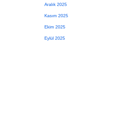
Aralık 2025
Kasım 2025
Ekim 2025
Eylül 2025