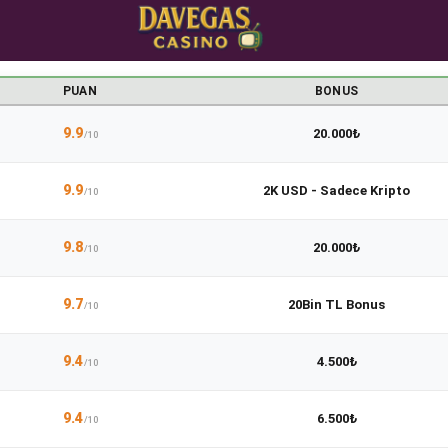
PUAN
BONUS
9.9
20.000₺
/10
9.9
2K USD - Sadece Kripto
/10
9.8
20.000₺
/10
9.7
20Bin TL Bonus
/10
9.4
4.500₺
/10
9.4
6.500₺
/10