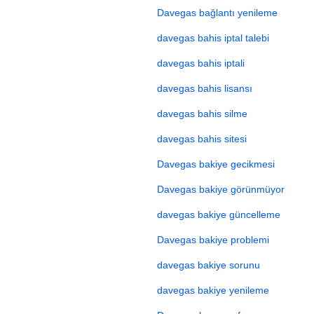
Davegas bağlantı yenileme
davegas bahis iptal talebi
davegas bahis iptali
davegas bahis lisansı
davegas bahis silme
davegas bahis sitesi
Davegas bakiye gecikmesi
Davegas bakiye görünmüyor
davegas bakiye güncelleme
Davegas bakiye problemi
davegas bakiye sorunu
davegas bakiye yenileme