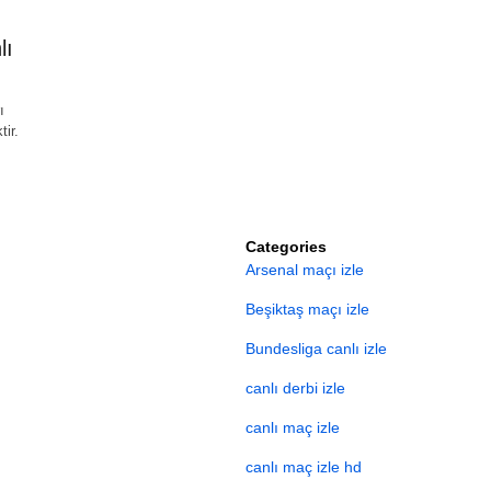
lı
ı
tir.
Categories
Arsenal maçı izle
Beşiktaş maçı izle
Bundesliga canlı izle
canlı derbi izle
canlı maç izle
canlı maç izle hd