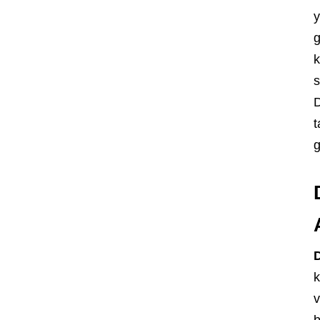
y
g
k
s
D
t
g
k
v
b