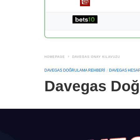
HOMEPAGE
DAVEGAS ONAY KILAVUZU
DAVEGAS DOĞRULAMA REHBERI
DAVEGAS HESAP
Davegas Doğru