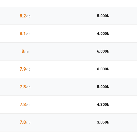
8.2
5.000₺
/10
8.1
4.000₺
/10
8
6.000₺
/10
7.9
6.000₺
/10
7.8
5.000₺
/10
7.8
4.300₺
/10
7.8
3.050₺
/10