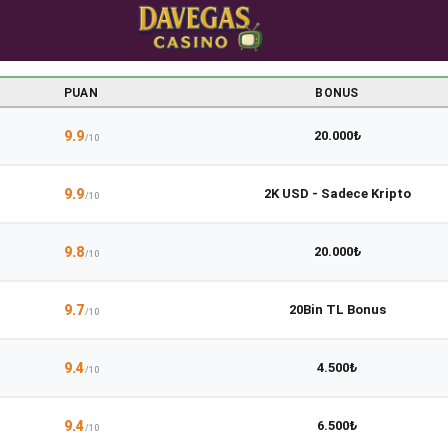
PUAN
BONUS
9.9
20.000₺
/10
9.9
2K USD - Sadece Kripto
/10
9.8
20.000₺
/10
9.7
20Bin TL Bonus
/10
9.4
4.500₺
/10
9.4
6.500₺
/10