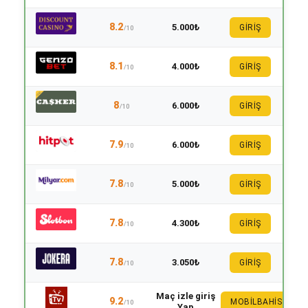
8.2
5.000₺
GİRİŞ
/10
8.1
4.000₺
GİRİŞ
/10
8
6.000₺
GİRİŞ
/10
7.9
6.000₺
GİRİŞ
/10
7.8
5.000₺
GİRİŞ
/10
7.8
4.300₺
GİRİŞ
/10
7.8
3.050₺
GİRİŞ
/10
Maç izle giriş
9.2
MOBILBAHIS
/10
Yap