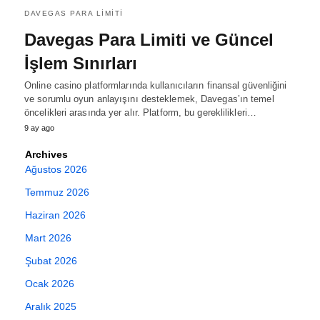
DAVEGAS PARA LIMITI
Davegas Para Limiti ve Güncel
İşlem Sınırları
Online casino platformlarında kullanıcıların finansal güvenliğini
ve sorumlu oyun anlayışını desteklemek, Davegas’ın temel
öncelikleri arasında yer alır. Platform, bu gereklilikleri…
9 ay ago
Archives
Ağustos 2026
Temmuz 2026
Haziran 2026
Mart 2026
Şubat 2026
Ocak 2026
Aralık 2025