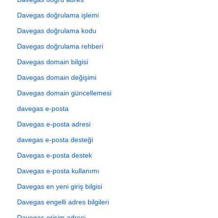
Davegas doğrulama işlemi
Davegas doğrulama kodu
Davegas doğrulama rehberi
Davegas domain bilgisi
Davegas domain değişimi
Davegas domain güncellemesi
davegas e-posta
Davegas e-posta adresi
davegas e-posta desteği
Davegas e-posta destek
Davegas e-posta kullanımı
Davegas en yeni giriş bilgisi
Davegas engelli adres bilgileri
Davegas erişim adresi