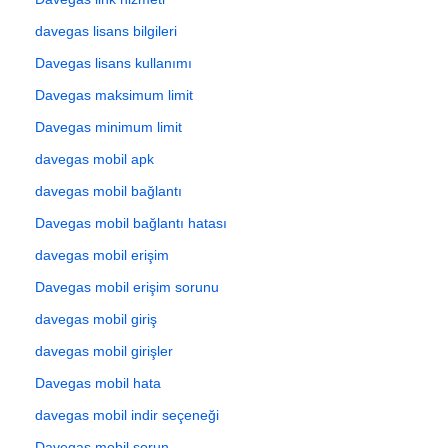
davegas lisans bilgileri
Davegas lisans kullanımı
Davegas maksimum limit
Davegas minimum limit
davegas mobil apk
davegas mobil bağlantı
Davegas mobil bağlantı hatası
davegas mobil erişim
Davegas mobil erişim sorunu
davegas mobil giriş
davegas mobil girişler
Davegas mobil hata
davegas mobil indir seçeneği
Davegas mobil sorun