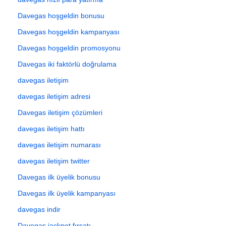
Davegas hoşgeldin bonusu
Davegas hoşgeldin kampanyası
Davegas hoşgeldin promosyonu
Davegas iki faktörlü doğrulama
davegas iletişim
davegas iletişim adresi
Davegas iletişim çözümleri
davegas iletişim hattı
davegas iletişim numarası
davegas iletişim twitter
Davegas ilk üyelik bonusu
Davegas ilk üyelik kampanyası
davegas indir
Davegas jackpot fırsatı