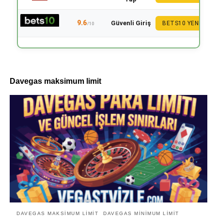
9.6
Güvenli Giriş
BETS10 YENI
/10
Davegas maksimum limit
DAVEGAS MAKSIMUM LIMIT
DAVEGAS MINIMUM LIMIT