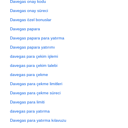
Davegas onay kodu
Davegas onay süreci
Davegas özel bonuslar
Davegas papara
Davegas papara para yatırma
Davegas papara yatırımı
davegas para çekim işlemi
davegas para çekim talebi
davegas para çekme
Davegas para çekme limitleri
Davegas para çekme süreci
Davegas para limiti
davegas para yatırma
Davegas para yatırma kılavuzu