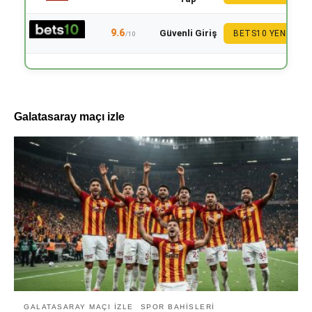
9.6
Güvenli Giriş
BETS10 YENI
/10
Galatasaray maçı izle
GALATASARAY MAÇI IZLE
SPOR BAHISLERI