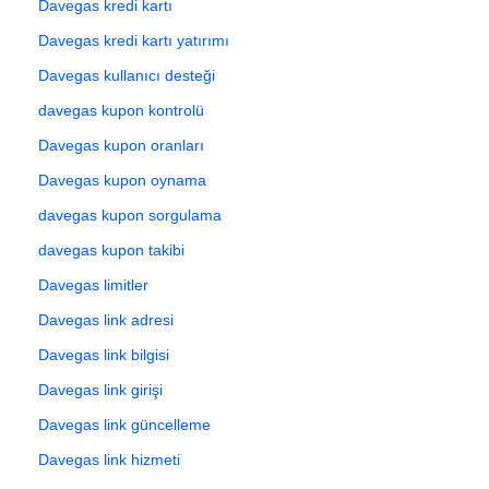
Davegas kredi kartı
Davegas kredi kartı yatırımı
Davegas kullanıcı desteği
davegas kupon kontrolü
Davegas kupon oranları
Davegas kupon oynama
davegas kupon sorgulama
davegas kupon takibi
Davegas limitler
Davegas link adresi
Davegas link bilgisi
Davegas link girişi
Davegas link güncelleme
Davegas link hizmeti