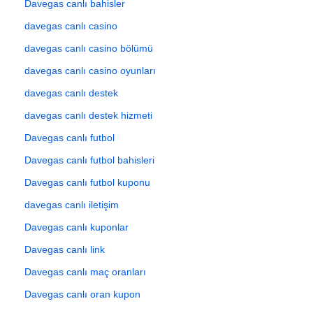
Davegas canlı bahisler
davegas canlı casino
davegas canlı casino bölümü
davegas canlı casino oyunları
davegas canlı destek
davegas canlı destek hizmeti
Davegas canlı futbol
Davegas canlı futbol bahisleri
Davegas canlı futbol kuponu
davegas canlı iletişim
Davegas canlı kuponlar
Davegas canlı link
Davegas canlı maç oranları
Davegas canlı oran kupon