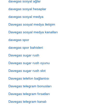
davegas sosyal ağlar
davegas sosyal hesaplar
davegas sosyal medya
Davegas sosyal medya iletişim
Davegas sosyal medya kanalları
davegas spor
davegas spor bahisleri
Davegas sugar rush
Davegas sugar rush oyunu
Davegas sugar rush slot
Davegas telefon bağlantısı
Davegas telegram bonusları
Davegas telegram fırsatları
Davegas telegram kanalı