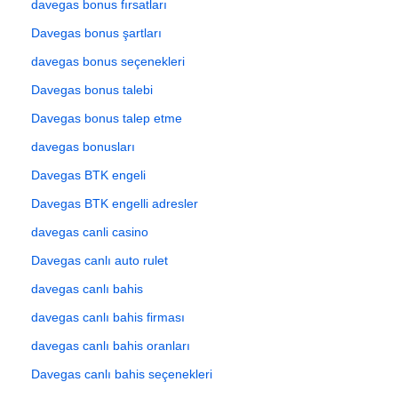
davegas bonus fırsatları
Davegas bonus şartları
davegas bonus seçenekleri
Davegas bonus talebi
Davegas bonus talep etme
davegas bonusları
Davegas BTK engeli
Davegas BTK engelli adresler
davegas canli casino
Davegas canlı auto rulet
davegas canlı bahis
davegas canlı bahis firması
davegas canlı bahis oranları
Davegas canlı bahis seçenekleri