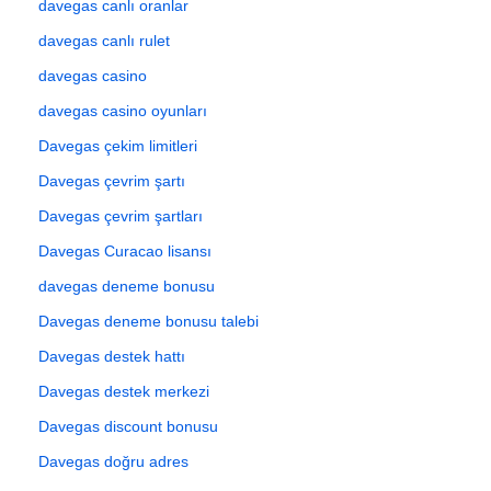
davegas canlı oranlar
davegas canlı rulet
davegas casino
davegas casino oyunları
Davegas çekim limitleri
Davegas çevrim şartı
Davegas çevrim şartları
Davegas Curacao lisansı
davegas deneme bonusu
Davegas deneme bonusu talebi
Davegas destek hattı
Davegas destek merkezi
Davegas discount bonusu
Davegas doğru adres