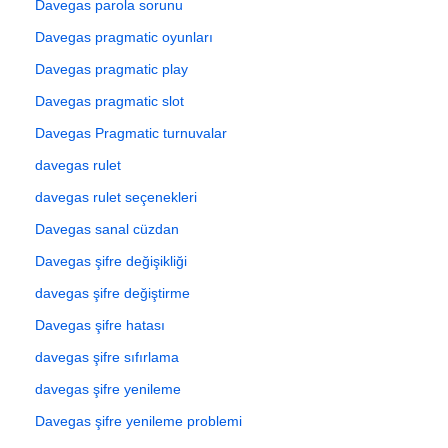
Davegas parola sorunu
Davegas pragmatic oyunları
Davegas pragmatic play
Davegas pragmatic slot
Davegas Pragmatic turnuvalar
davegas rulet
davegas rulet seçenekleri
Davegas sanal cüzdan
Davegas şifre değişikliği
davegas şifre değiştirme
Davegas şifre hatası
davegas şifre sıfırlama
davegas şifre yenileme
Davegas şifre yenileme problemi