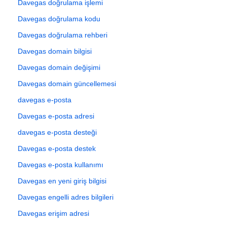
Davegas doğrulama işlemi
Davegas doğrulama kodu
Davegas doğrulama rehberi
Davegas domain bilgisi
Davegas domain değişimi
Davegas domain güncellemesi
davegas e-posta
Davegas e-posta adresi
davegas e-posta desteği
Davegas e-posta destek
Davegas e-posta kullanımı
Davegas en yeni giriş bilgisi
Davegas engelli adres bilgileri
Davegas erişim adresi