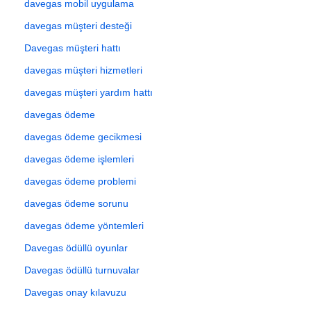
davegas mobil uygulama
davegas müşteri desteği
Davegas müşteri hattı
davegas müşteri hizmetleri
davegas müşteri yardım hattı
davegas ödeme
davegas ödeme gecikmesi
davegas ödeme işlemleri
davegas ödeme problemi
davegas ödeme sorunu
davegas ödeme yöntemleri
Davegas ödüllü oyunlar
Davegas ödüllü turnuvalar
Davegas onay kılavuzu