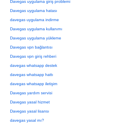
Davegas uygulama giriş problemi
Davegas uygulama hatası
davegas uygulama indirme
Davegas uygulama kullanımı
Davegas uygulama yükleme
Davegas vpn bağlantısı
Davegas vpn giriş rehberi
davegas whatsapp destek
davegas whatsapp hattı
davegas whatsapp iletişim
Davegas yardım servisi
Davegas yasal hizmet
Davegas yasal lisansı
davegas yasal mı?