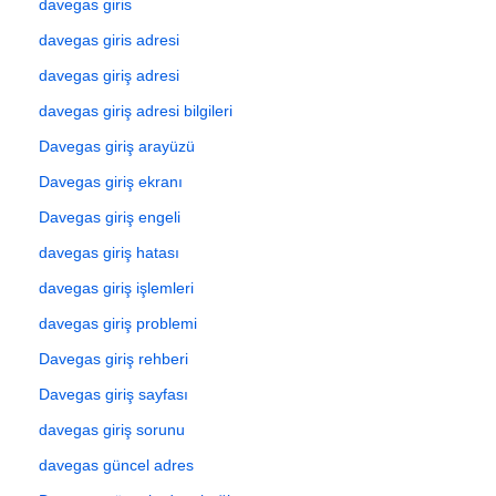
davegas giris
davegas giris adresi
davegas giriş adresi
davegas giriş adresi bilgileri
Davegas giriş arayüzü
Davegas giriş ekranı
Davegas giriş engeli
davegas giriş hatası
davegas giriş işlemleri
davegas giriş problemi
Davegas giriş rehberi
Davegas giriş sayfası
davegas giriş sorunu
davegas güncel adres