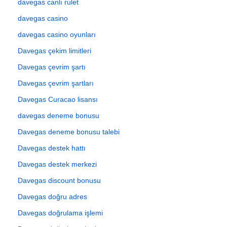
davegas canlı rulet
davegas casino
davegas casino oyunları
Davegas çekim limitleri
Davegas çevrim şartı
Davegas çevrim şartları
Davegas Curacao lisansı
davegas deneme bonusu
Davegas deneme bonusu talebi
Davegas destek hattı
Davegas destek merkezi
Davegas discount bonusu
Davegas doğru adres
Davegas doğrulama işlemi