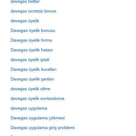
davegas twitter
davegas ücretsiz bonus
davegas üyelik
Davegas üyelik bonusu
Davegas üyelik formu
Davegas üyelik hatası
davegas üyelik iptali
Davegas üyelik kuralları
Davegas üyelik şartları
davegas üyelik silme
davegas üyelik sonlandırma
davegas uygulama
Davegas uygulama çökmesi
Davegas uygulama giriş problemi