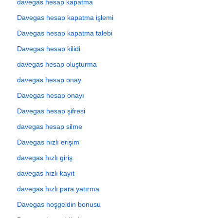
davegas hesap kapatma
Davegas hesap kapatma işlemi
Davegas hesap kapatma talebi
Davegas hesap kilidi
davegas hesap oluşturma
davegas hesap onay
Davegas hesap onayı
Davegas hesap şifresi
davegas hesap silme
Davegas hızlı erişim
davegas hızlı giriş
davegas hızlı kayıt
davegas hızlı para yatırma
Davegas hoşgeldin bonusu