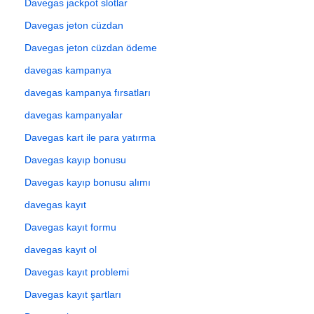
Davegas jackpot slotlar
Davegas jeton cüzdan
Davegas jeton cüzdan ödeme
davegas kampanya
davegas kampanya fırsatları
davegas kampanyalar
Davegas kart ile para yatırma
Davegas kayıp bonusu
Davegas kayıp bonusu alımı
davegas kayıt
Davegas kayıt formu
davegas kayıt ol
Davegas kayıt problemi
Davegas kayıt şartları