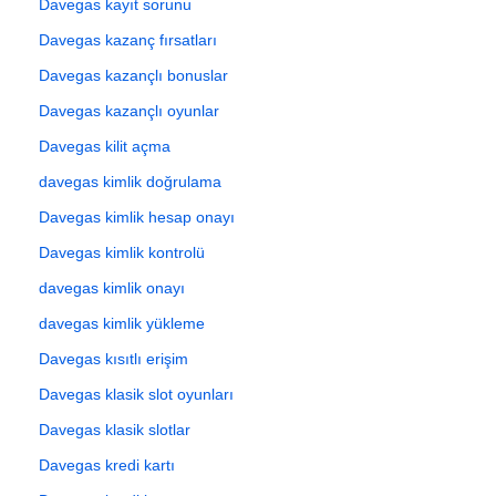
Davegas kayıt sorunu
Davegas kazanç fırsatları
Davegas kazançlı bonuslar
Davegas kazançlı oyunlar
Davegas kilit açma
davegas kimlik doğrulama
Davegas kimlik hesap onayı
Davegas kimlik kontrolü
davegas kimlik onayı
davegas kimlik yükleme
Davegas kısıtlı erişim
Davegas klasik slot oyunları
Davegas klasik slotlar
Davegas kredi kartı