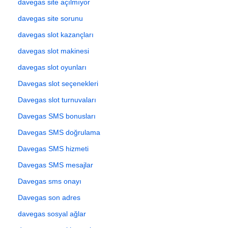
davegas site açılmıyor
davegas site sorunu
davegas slot kazançları
davegas slot makinesi
davegas slot oyunları
Davegas slot seçenekleri
Davegas slot turnuvaları
Davegas SMS bonusları
Davegas SMS doğrulama
Davegas SMS hizmeti
Davegas SMS mesajlar
Davegas sms onayı
Davegas son adres
davegas sosyal ağlar