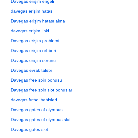
Davegas erişim engeli
davegas erişim hatası
Davegas erişim hatası alma
davegas erişim linki
Davegas erişim problemi
Davegas erişim rehberi
Davegas erişim sorunu
Davegas evrak talebi
Davegas free spin bonusu
Davegas free spin slot bonusları
davegas futbol bahisleri
Davegas gates of olympus
Davegas gates of olympus slot
Davegas gates slot