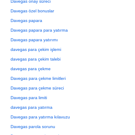
Davegas onay süreci
Davegas özel bonuslar
Davegas papara
Davegas papara para yatırma
Davegas papara yatırımı
davegas para çekim işlemi
davegas para çekim talebi
davegas para çekme
Davegas para çekme limitleri
Davegas para çekme süreci
Davegas para limiti
davegas para yatırma
Davegas para yatırma kılavuzu
Davegas parola sorunu