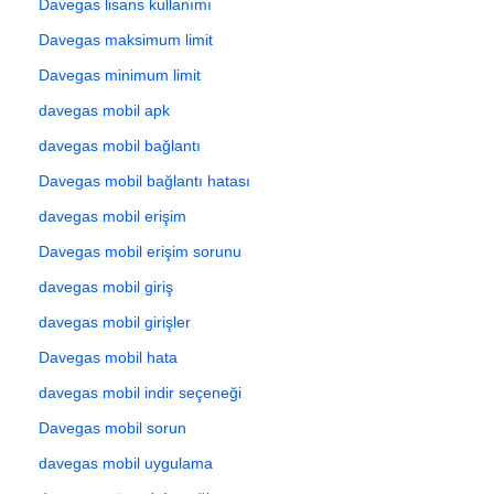
Davegas lisans kullanımı
Davegas maksimum limit
Davegas minimum limit
davegas mobil apk
davegas mobil bağlantı
Davegas mobil bağlantı hatası
davegas mobil erişim
Davegas mobil erişim sorunu
davegas mobil giriş
davegas mobil girişler
Davegas mobil hata
davegas mobil indir seçeneği
Davegas mobil sorun
davegas mobil uygulama