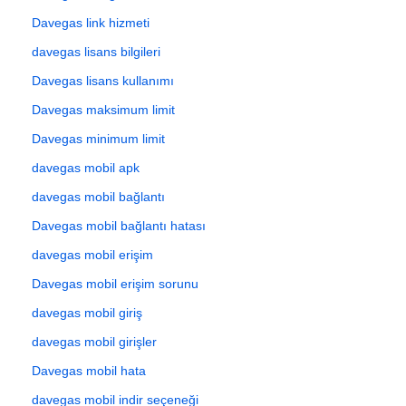
Davegas link hizmeti
davegas lisans bilgileri
Davegas lisans kullanımı
Davegas maksimum limit
Davegas minimum limit
davegas mobil apk
davegas mobil bağlantı
Davegas mobil bağlantı hatası
davegas mobil erişim
Davegas mobil erişim sorunu
davegas mobil giriş
davegas mobil girişler
Davegas mobil hata
davegas mobil indir seçeneği