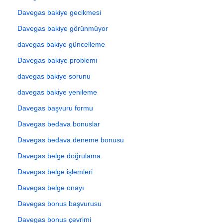
Davegas bakiye gecikmesi
Davegas bakiye görünmüyor
davegas bakiye güncelleme
Davegas bakiye problemi
davegas bakiye sorunu
davegas bakiye yenileme
Davegas başvuru formu
Davegas bedava bonuslar
Davegas bedava deneme bonusu
Davegas belge doğrulama
Davegas belge işlemleri
Davegas belge onayı
Davegas bonus başvurusu
Davegas bonus çevrimi