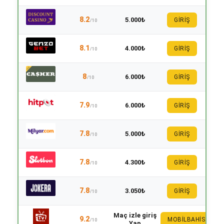
8.2
5.000₺
GİRİŞ
/10
8.1
4.000₺
GİRİŞ
/10
8
6.000₺
GİRİŞ
/10
7.9
6.000₺
GİRİŞ
/10
7.8
5.000₺
GİRİŞ
/10
7.8
4.300₺
GİRİŞ
/10
7.8
3.050₺
GİRİŞ
/10
Maç izle giriş
9.2
MOBILBAHIS
/10
Yap