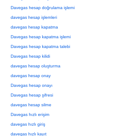
Davegas hesap doğrulama işlemi
davegas hesap işlemleri
davegas hesap kapatma
Davegas hesap kapatma işlemi
Davegas hesap kapatma talebi
Davegas hesap kilidi
davegas hesap oluşturma
davegas hesap onay
Davegas hesap onayı
Davegas hesap şifresi
davegas hesap silme
Davegas hızlı erişim
davegas hızlı giriş
davegas hızlı kayıt