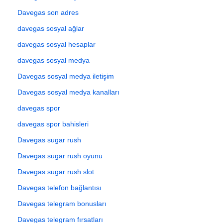
Davegas son adres
davegas sosyal ağlar
davegas sosyal hesaplar
davegas sosyal medya
Davegas sosyal medya iletişim
Davegas sosyal medya kanalları
davegas spor
davegas spor bahisleri
Davegas sugar rush
Davegas sugar rush oyunu
Davegas sugar rush slot
Davegas telefon bağlantısı
Davegas telegram bonusları
Davegas telegram fırsatları