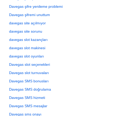
Davegas şifre yenileme problemi
Davegas şifremi unuttum
davegas site açılmıyor
davegas site sorunu
davegas slot kazançları
davegas slot makinesi
davegas slot oyunları
Davegas slot seçenekleri
Davegas slot turnuvaları
Davegas SMS bonusları
Davegas SMS doğrulama
Davegas SMS hizmeti
Davegas SMS mesajlar
Davegas sms onayı