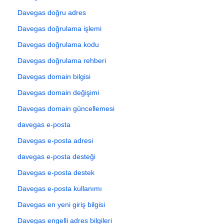
Davegas doğru adres
Davegas doğrulama işlemi
Davegas doğrulama kodu
Davegas doğrulama rehberi
Davegas domain bilgisi
Davegas domain değişimi
Davegas domain güncellemesi
davegas e-posta
Davegas e-posta adresi
davegas e-posta desteği
Davegas e-posta destek
Davegas e-posta kullanımı
Davegas en yeni giriş bilgisi
Davegas engelli adres bilgileri