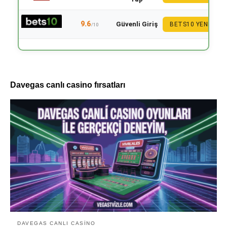
9.6
Güvenli Giriş
BETS10 YENI
/10
Davegas canlı casino fırsatları
DAVEGAS CANLI CASINO