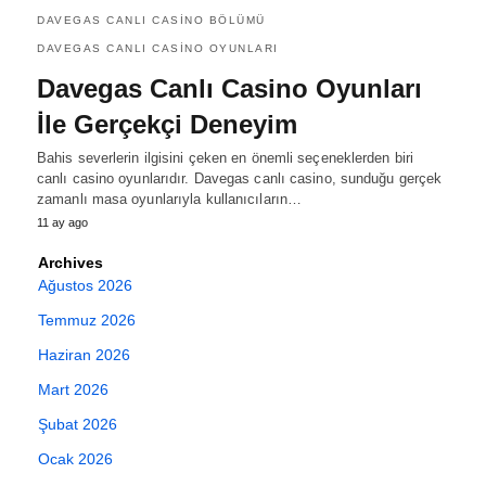
DAVEGAS CANLI CASINO BÖLÜMÜ
DAVEGAS CANLI CASINO OYUNLARI
Davegas Canlı Casino Oyunları
İle Gerçekçi Deneyim
Bahis severlerin ilgisini çeken en önemli seçeneklerden biri
canlı casino oyunlarıdır. Davegas canlı casino, sunduğu gerçek
zamanlı masa oyunlarıyla kullanıcıların…
11 ay ago
Archives
Ağustos 2026
Temmuz 2026
Haziran 2026
Mart 2026
Şubat 2026
Ocak 2026