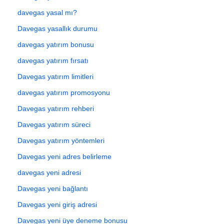
davegas yasal mı?
Davegas yasallık durumu
davegas yatırım bonusu
davegas yatırım fırsatı
Davegas yatırım limitleri
davegas yatırım promosyonu
Davegas yatırım rehberi
Davegas yatırım süreci
Davegas yatırım yöntemleri
Davegas yeni adres belirleme
davegas yeni adresi
Davegas yeni bağlantı
Davegas yeni giriş adresi
Davegas yeni üye deneme bonusu