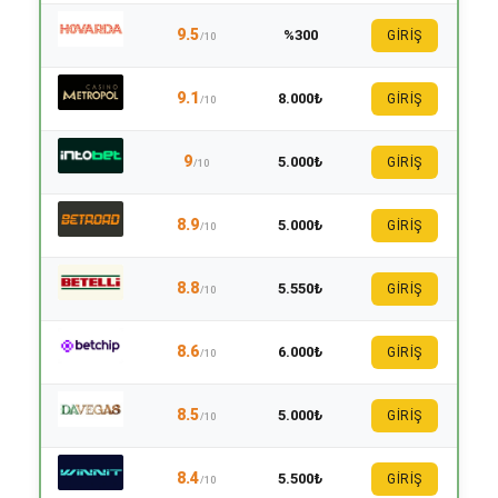
9.5
%300
GİRİŞ
/10
9.1
8.000₺
GİRİŞ
/10
9
5.000₺
GİRİŞ
/10
8.9
5.000₺
GİRİŞ
/10
8.8
5.550₺
GİRİŞ
/10
8.6
6.000₺
GİRİŞ
/10
8.5
5.000₺
GİRİŞ
/10
8.4
5.500₺
GİRİŞ
/10