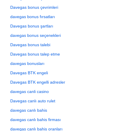
Davegas bonus çevrimleri
davegas bonus fırsatları
Davegas bonus şartları
davegas bonus seçenekleri
Davegas bonus talebi
Davegas bonus talep etme
davegas bonusları
Davegas BTK engeli
Davegas BTK engelli adresler
davegas canli casino
Davegas canlı auto rulet
davegas canlı bahis
davegas canlı bahis firması
davegas canlı bahis oranları