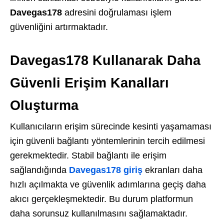
Davegas178
adresini doğrulaması işlem
güvenliğini artırmaktadır.
Davegas178 Kullanarak Daha
Güvenli Erişim Kanalları
Oluşturma
Kullanıcıların erişim sürecinde kesinti yaşamaması
için güvenli bağlantı yöntemlerinin tercih edilmesi
gerekmektedir. Stabil bağlantı ile erişim
sağlandığında
Davegas178 giriş
ekranları daha
hızlı açılmakta ve güvenlik adımlarına geçiş daha
akıcı gerçekleşmektedir. Bu durum platformun
daha sorunsuz kullanılmasını sağlamaktadır.