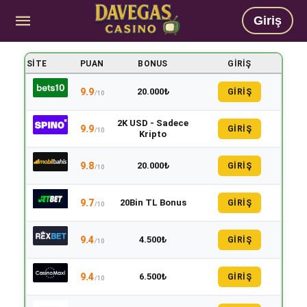
Giriş
SITE
PUAN
BONUS
GIRIŞ
9.9
20.000₺
GİRİŞ
/10
2K USD - Sadece
9.9
GİRİŞ
/10
Kripto
9.8
20.000₺
GİRİŞ
/10
9.7
20Bin TL Bonus
GİRİŞ
/10
9.4
4.500₺
GİRİŞ
/10
9.4
6.500₺
GİRİŞ
/10