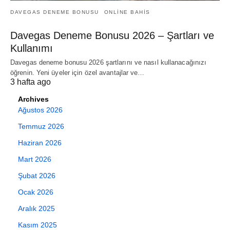
DAVEGAS DENEME BONUSU
ONLINE BAHIS
Davegas Deneme Bonusu 2026 – Şartları ve
Kullanımı
Davegas deneme bonusu 2026 şartlarını ve nasıl kullanacağınızı
öğrenin. Yeni üyeler için özel avantajlar ve…
3 hafta ago
Archives
Ağustos 2026
Temmuz 2026
Haziran 2026
Mart 2026
Şubat 2026
Ocak 2026
Aralık 2025
Kasım 2025