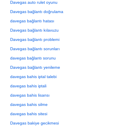
Davegas auto rulet oyunu
Davegas bağlantı doğrulama
davegas bağlantı hatası
Davegas bağlantı kılavuzu
Davegas bağlantı problemi
Davegas bağlantı sorunları
davegas bağlantı sorunu
Davegas bağlantı yenileme
davegas bahis iptal talebi
davegas bahis iptali
davegas bahis lisansı
davegas bahis silme
davegas bahis sitesi
Davegas bakiye gecikmesi