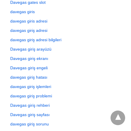
Davegas gates slot
davegas giris
davegas giris adresi
davegas giriş adresi
davegas giriş adresi bilgileri
Davegas giriş arayüzü
Davegas giriş ekranı
Davegas giriş engeli
davegas giriş hatası
davegas giriş işlemleri
davegas giriş problemi
Davegas giriş rehberi
Davegas giriş sayfası
davegas giriş sorunu