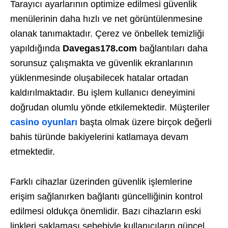
Tarayıcı ayarlarının optimize edilmesi güvenlik
menülerinin daha hızlı ve net görüntülenmesine
olanak tanımaktadır. Çerez ve önbellek temizliği
yapıldığında
Davegas178.com
bağlantıları daha
sorunsuz çalışmakta ve güvenlik ekranlarının
yüklenmesinde oluşabilecek hatalar ortadan
kaldırılmaktadır. Bu işlem kullanıcı deneyimini
doğrudan olumlu yönde etkilemektedir. Müşteriler
casino oyunları
başta olmak üzere birçok değerli
bahis türünde bakiyelerini katlamaya devam
etmektedir.
Farklı cihazlar üzerinden güvenlik işlemlerine
erişim sağlanırken bağlantı güncelliğinin kontrol
edilmesi oldukça önemlidir. Bazı cihazların eski
linkleri saklaması sebebiyle kullanıcıların güncel