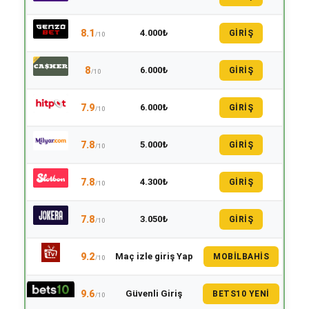
8.1
4.000₺
GİRİŞ
/10
8
6.000₺
GİRİŞ
/10
7.9
6.000₺
GİRİŞ
/10
7.8
5.000₺
GİRİŞ
/10
7.8
4.300₺
GİRİŞ
/10
7.8
3.050₺
GİRİŞ
/10
9.2
Maç izle giriş Yap
MOBILBAHIS
/10
9.6
Güvenli Giriş
BETS10 YENI
/10