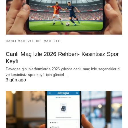
CANLI MAÇ IZLE HD
MAÇ IZLE
Canlı Maç İzle 2026 Rehberi- Kesintisiz Spor
Keyfi
Davegas gibi platformlarda 2026 yılında canlı maç izle seçeneklerini
ve kesintisiz spor keyfi için güncel…
3 gün ago