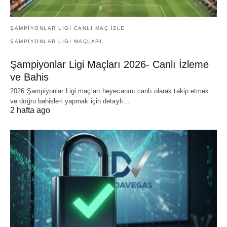
ŞAMPIYONLAR LIGI CANLI MAÇ IZLE
ŞAMPIYONLAR LIGI MAÇLARI.
Şampiyonlar Ligi Maçları 2026- Canlı İzleme
ve Bahis
2026 Şampiyonlar Ligi maçları heyecanını canlı olarak takip etmek
ve doğru bahisleri yapmak için detaylı…
2 hafta ago