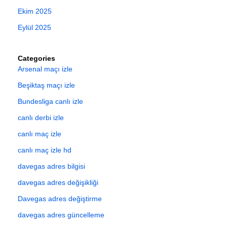
Ekim 2025
Eylül 2025
Categories
Arsenal maçı izle
Beşiktaş maçı izle
Bundesliga canlı izle
canlı derbi izle
canlı maç izle
canlı maç izle hd
davegas adres bilgisi
davegas adres değişikliği
Davegas adres değiştirme
davegas adres güncelleme