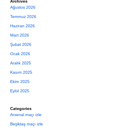
Archives
Ağustos 2026
Temmuz 2026
Haziran 2026
Mart 2026
Şubat 2026
Ocak 2026
Aralık 2025
Kasım 2025
Ekim 2025
Eylül 2025
Categories
Arsenal maçı izle
Beşiktaş maçı izle