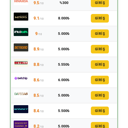
9.5
%300
GİRİŞ
/10
9.1
8.000₺
GİRİŞ
/10
9
5.000₺
GİRİŞ
/10
8.9
5.000₺
GİRİŞ
/10
8.8
5.550₺
GİRİŞ
/10
8.6
6.000₺
GİRİŞ
/10
8.5
5.000₺
GİRİŞ
/10
8.4
5.500₺
GİRİŞ
/10
8.2
5.000₺
GİRİŞ
/10