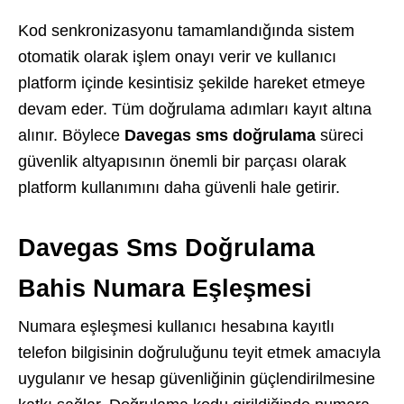
Kod senkronizasyonu tamamlandığında sistem
otomatik olarak işlem onayı verir ve kullanıcı
platform içinde kesintisiz şekilde hareket etmeye
devam eder. Tüm doğrulama adımları kayıt altına
alınır. Böylece
Davegas sms doğrulama
süreci
güvenlik altyapısının önemli bir parçası olarak
platform kullanımını daha güvenli hale getirir.
Davegas Sms Doğrulama
Bahis Numara Eşleşmesi
Numara eşleşmesi kullanıcı hesabına kayıtlı
telefon bilgisinin doğruluğunu teyit etmek amacıyla
uygulanır ve hesap güvenliğinin güçlendirilmesine