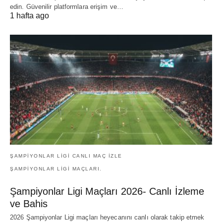
edin. Güvenilir platformlara erişim ve…
1 hafta ago
ŞAMPIYONLAR LIGI CANLI MAÇ IZLE
ŞAMPIYONLAR LIGI MAÇLARI.
Şampiyonlar Ligi Maçları 2026- Canlı İzleme
ve Bahis
2026 Şampiyonlar Ligi maçları heyecanını canlı olarak takip etmek