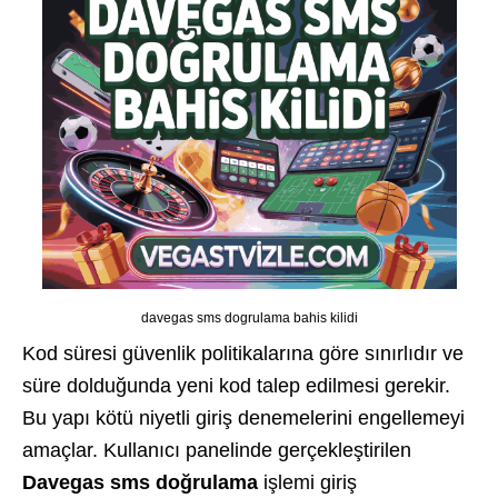
davegas sms dogrulama bahis kilidi
Kod süresi güvenlik politikalarına göre sınırlıdır ve
süre dolduğunda yeni kod talep edilmesi gerekir.
Bu yapı kötü niyetli giriş denemelerini engellemeyi
amaçlar. Kullanıcı panelinde gerçekleştirilen
Davegas sms doğrulama
işlemi giriş