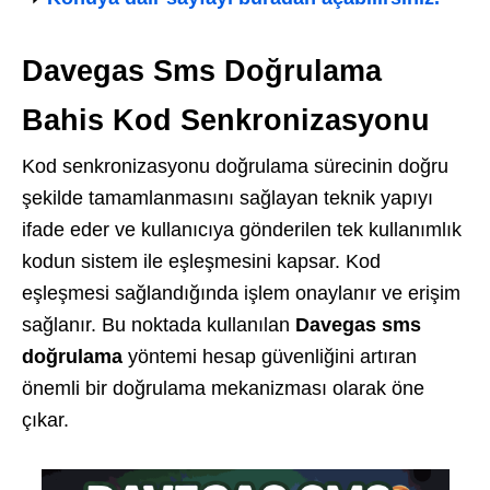
Davegas Sms Doğrulama
Bahis Kod Senkronizasyonu
Kod senkronizasyonu doğrulama sürecinin doğru
şekilde tamamlanmasını sağlayan teknik yapıyı
ifade eder ve kullanıcıya gönderilen tek kullanımlık
kodun sistem ile eşleşmesini kapsar. Kod
eşleşmesi sağlandığında işlem onaylanır ve erişim
sağlanır. Bu noktada kullanılan
Davegas sms
doğrulama
yöntemi hesap güvenliğini artıran
önemli bir doğrulama mekanizması olarak öne
çıkar.