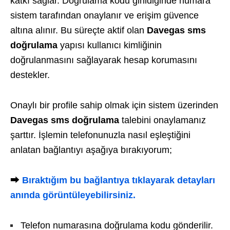
katkı sağlar. Doğrulama kodu girildiğinde numara
sistem tarafından onaylanır ve erişim güvence
altına alınır. Bu süreçte aktif olan
Davegas sms
doğrulama
yapısı kullanıcı kimliğinin
doğrulanmasını sağlayarak hesap korumasını
destekler.
Onaylı bir profile sahip olmak için sistem üzerinden
Davegas sms doğrulama
talebini onaylamanız
şarttır. İşlemin telefonunuzla nasıl eşleştiğini
anlatan bağlantıyı aşağıya bırakıyorum;
⮕
Bıraktığım bu bağlantıya tıklayarak detayları
anında görüntüleyebilirsiniz.
Telefon numarasına doğrulama kodu gönderilir.