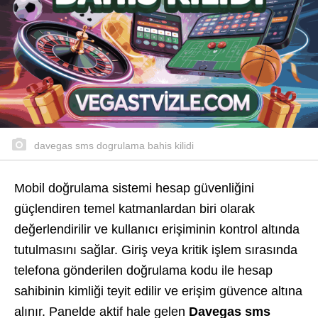
davegas sms dogrulama bahis kilidi
Mobil doğrulama sistemi hesap güvenliğini
güçlendiren temel katmanlardan biri olarak
değerlendirilir ve kullanıcı erişiminin kontrol altında
tutulmasını sağlar. Giriş veya kritik işlem sırasında
telefona gönderilen doğrulama kodu ile hesap
sahibinin kimliği teyit edilir ve erişim güvence altına
alınır. Panelde aktif hale gelen
Davegas sms