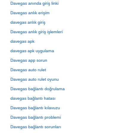
Davegas anında giriş linki
Davegas anlık erişim
davegas anlık giriş
Davegas anlık giriş işlemleri
davegas apk
davegas apk uygulama
Davegas app sorun
Davegas auto rulet
Davegas auto rulet oyunu
Davegas bağlantı doğrulama
davegas bağlantı hatası
Davegas bağlantı kılavuzu
Davegas bağlantı problemi
Davegas bağlantı sorunları