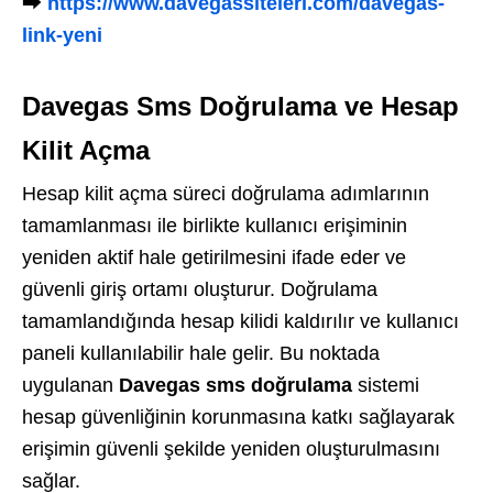
⮕
https://www.davegassiteleri.com/davegas-
link-yeni
Davegas Sms Doğrulama ve Hesap
Kilit Açma
Hesap kilit açma süreci doğrulama adımlarının
tamamlanması ile birlikte kullanıcı erişiminin
yeniden aktif hale getirilmesini ifade eder ve
güvenli giriş ortamı oluşturur. Doğrulama
tamamlandığında hesap kilidi kaldırılır ve kullanıcı
paneli kullanılabilir hale gelir. Bu noktada
uygulanan
Davegas sms doğrulama
sistemi
hesap güvenliğinin korunmasına katkı sağlayarak
erişimin güvenli şekilde yeniden oluşturulmasını
sağlar.