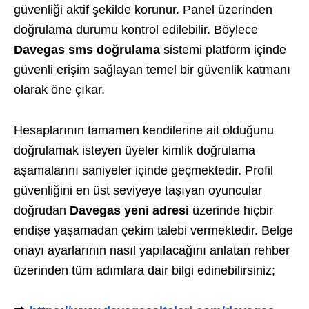
güvenliği aktif şekilde korunur. Panel üzerinden
doğrulama durumu kontrol edilebilir. Böylece
Davegas sms doğrulama
sistemi platform içinde
güvenli erişim sağlayan temel bir güvenlik katmanı
olarak öne çıkar.
Hesaplarının tamamen kendilerine ait olduğunu
doğrulamak isteyen üyeler kimlik doğrulama
aşamalarını saniyeler içinde geçmektedir. Profil
güvenliğini en üst seviyeye taşıyan oyuncular
doğrudan
Davegas yeni adresi
üzerinde hiçbir
endişe yaşamadan çekim talebi vermektedir. Belge
onayı ayarlarının nasıl yapılacağını anlatan rehber
üzerinden tüm adımlara dair bilgi edinebilirsiniz;