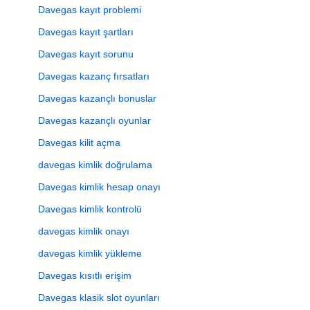
Davegas kayıt problemi
Davegas kayıt şartları
Davegas kayıt sorunu
Davegas kazanç fırsatları
Davegas kazançlı bonuslar
Davegas kazançlı oyunlar
Davegas kilit açma
davegas kimlik doğrulama
Davegas kimlik hesap onayı
Davegas kimlik kontrolü
davegas kimlik onayı
davegas kimlik yükleme
Davegas kısıtlı erişim
Davegas klasik slot oyunları