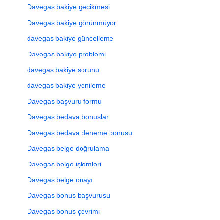
Davegas bakiye gecikmesi
Davegas bakiye görünmüyor
davegas bakiye güncelleme
Davegas bakiye problemi
davegas bakiye sorunu
davegas bakiye yenileme
Davegas başvuru formu
Davegas bedava bonuslar
Davegas bedava deneme bonusu
Davegas belge doğrulama
Davegas belge işlemleri
Davegas belge onayı
Davegas bonus başvurusu
Davegas bonus çevrimi