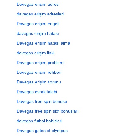
Davegas erişim adresi
davegas erişim adresleri
Davegas erişim engeli
davegas erişim hatası
Davegas erişim hatası alma
davegas erişim linki
Davegas erişim problemi
Davegas erişim rehberi
Davegas erişim sorunu
Davegas evrak talebi
Davegas free spin bonusu
Davegas free spin slot bonusları
davegas futbol bahisleri
Davegas gates of olympus