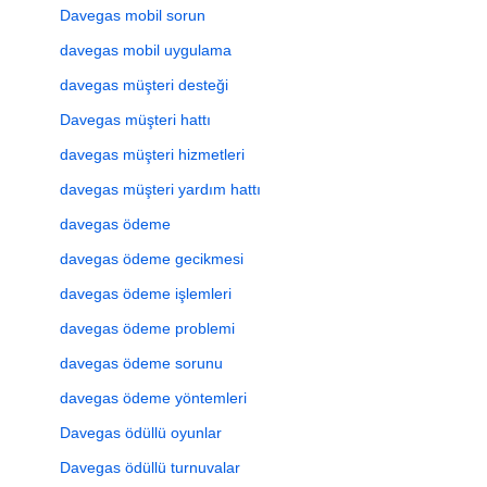
Davegas mobil sorun
davegas mobil uygulama
davegas müşteri desteği
Davegas müşteri hattı
davegas müşteri hizmetleri
davegas müşteri yardım hattı
davegas ödeme
davegas ödeme gecikmesi
davegas ödeme işlemleri
davegas ödeme problemi
davegas ödeme sorunu
davegas ödeme yöntemleri
Davegas ödüllü oyunlar
Davegas ödüllü turnuvalar