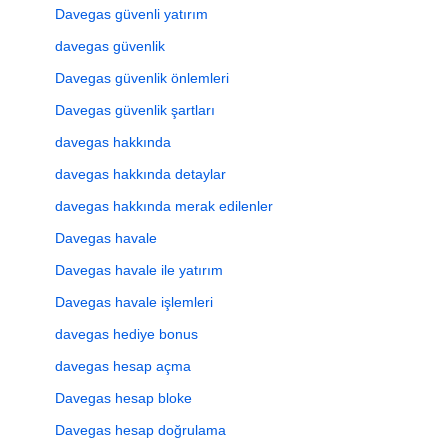
Davegas güvenli yatırım
davegas güvenlik
Davegas güvenlik önlemleri
Davegas güvenlik şartları
davegas hakkında
davegas hakkında detaylar
davegas hakkında merak edilenler
Davegas havale
Davegas havale ile yatırım
Davegas havale işlemleri
davegas hediye bonus
davegas hesap açma
Davegas hesap bloke
Davegas hesap doğrulama