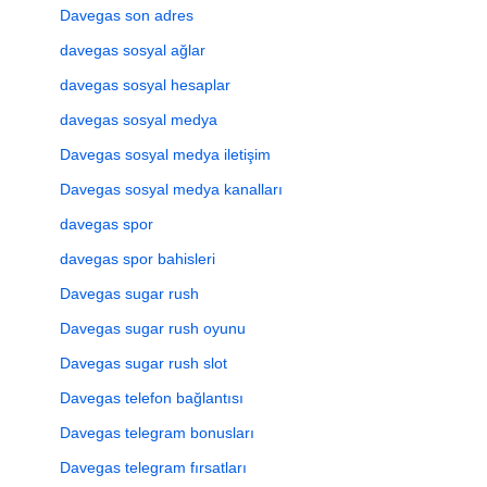
Davegas son adres
davegas sosyal ağlar
davegas sosyal hesaplar
davegas sosyal medya
Davegas sosyal medya iletişim
Davegas sosyal medya kanalları
davegas spor
davegas spor bahisleri
Davegas sugar rush
Davegas sugar rush oyunu
Davegas sugar rush slot
Davegas telefon bağlantısı
Davegas telegram bonusları
Davegas telegram fırsatları