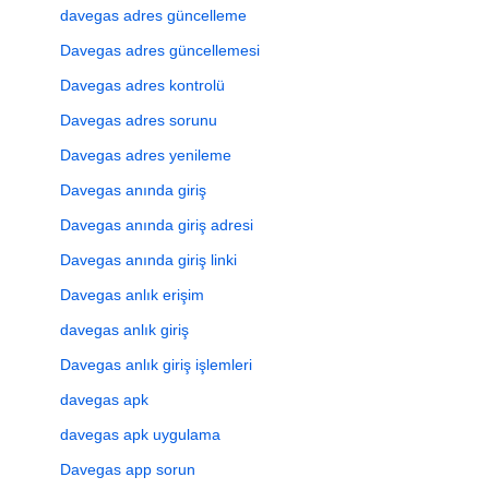
davegas adres güncelleme
Davegas adres güncellemesi
Davegas adres kontrolü
Davegas adres sorunu
Davegas adres yenileme
Davegas anında giriş
Davegas anında giriş adresi
Davegas anında giriş linki
Davegas anlık erişim
davegas anlık giriş
Davegas anlık giriş işlemleri
davegas apk
davegas apk uygulama
Davegas app sorun