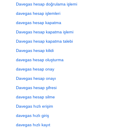
Davegas hesap doğrulama işlemi
davegas hesap işlemleri
davegas hesap kapatma
Davegas hesap kapatma işlemi
Davegas hesap kapatma talebi
Davegas hesap kilidi
davegas hesap oluşturma
davegas hesap onay
Davegas hesap onayı
Davegas hesap şifresi
davegas hesap silme
Davegas hızlı erişim
davegas hızlı giriş
davegas hızlı kayıt