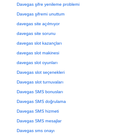
Davegas şifre yenileme problemi
Davegas şifremi unuttum
davegas site açılmıyor
davegas site sorunu
davegas slot kazançları
davegas slot makinesi
davegas slot oyunları
Davegas slot seçenekleri
Davegas slot turnuvaları
Davegas SMS bonusları
Davegas SMS doğrulama
Davegas SMS hizmeti
Davegas SMS mesajlar
Davegas sms onayı