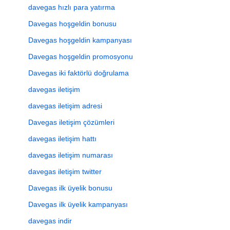
davegas hızlı para yatırma
Davegas hoşgeldin bonusu
Davegas hoşgeldin kampanyası
Davegas hoşgeldin promosyonu
Davegas iki faktörlü doğrulama
davegas iletişim
davegas iletişim adresi
Davegas iletişim çözümleri
davegas iletişim hattı
davegas iletişim numarası
davegas iletişim twitter
Davegas ilk üyelik bonusu
Davegas ilk üyelik kampanyası
davegas indir