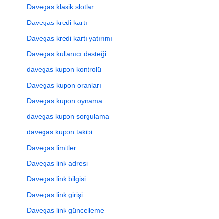
Davegas klasik slotlar
Davegas kredi kartı
Davegas kredi kartı yatırımı
Davegas kullanıcı desteği
davegas kupon kontrolü
Davegas kupon oranları
Davegas kupon oynama
davegas kupon sorgulama
davegas kupon takibi
Davegas limitler
Davegas link adresi
Davegas link bilgisi
Davegas link girişi
Davegas link güncelleme