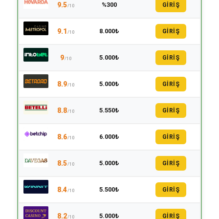
9.5
%300
GİRİŞ
/10
9.1
8.000₺
GİRİŞ
/10
9
5.000₺
GİRİŞ
/10
8.9
5.000₺
GİRİŞ
/10
8.8
5.550₺
GİRİŞ
/10
8.6
6.000₺
GİRİŞ
/10
8.5
5.000₺
GİRİŞ
/10
8.4
5.500₺
GİRİŞ
/10
8.2
5.000₺
GİRİŞ
/10