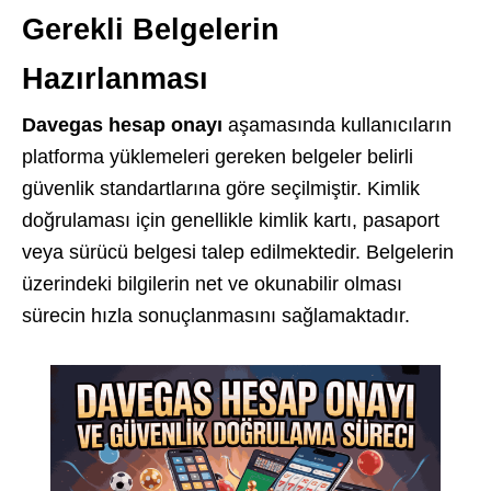
Gerekli Belgelerin
Hazırlanması
Davegas hesap onayı
aşamasında kullanıcıların
platforma yüklemeleri gereken belgeler belirli
güvenlik standartlarına göre seçilmiştir. Kimlik
doğrulaması için genellikle kimlik kartı, pasaport
veya sürücü belgesi talep edilmektedir. Belgelerin
üzerindeki bilgilerin net ve okunabilir olması
sürecin hızla sonuçlanmasını sağlamaktadır.