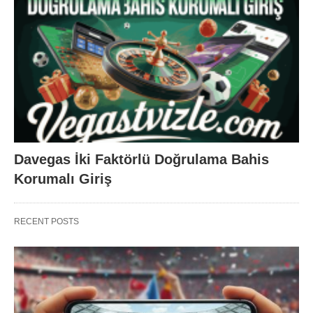
Davegas İki Faktörlü Doğrulama Bahis
Korumalı Giriş
RECENT POSTS