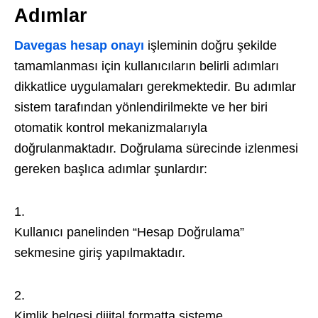
Adımlar
Davegas hesap onayı
işleminin doğru şekilde
tamamlanması için kullanıcıların belirli adımları
dikkatlice uygulamaları gerekmektedir. Bu adımlar
sistem tarafından yönlendirilmekte ve her biri
otomatik kontrol mekanizmalarıyla
doğrulanmaktadır. Doğrulama sürecinde izlenmesi
gereken başlıca adımlar şunlardır:
Kullanıcı panelinden “Hesap Doğrulama”
sekmesine giriş yapılmaktadır.
Kimlik belgesi dijital formatta sisteme