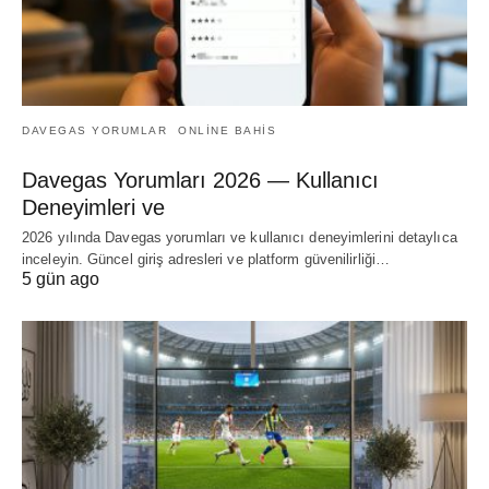
DAVEGAS YORUMLAR
ONLINE BAHIS
Davegas Yorumları 2026 — Kullanıcı
Deneyimleri ve
2026 yılında Davegas yorumları ve kullanıcı deneyimlerini detaylıca
inceleyin. Güncel giriş adresleri ve platform güvenilirliği…
5 gün ago