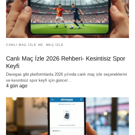
CANLI MAÇ IZLE HD
MAÇ IZLE
Canlı Maç İzle 2026 Rehberi- Kesintisiz Spor
Keyfi
Davegas gibi platformlarda 2026 yılında canlı maç izle seçeneklerini
ve kesintisiz spor keyfi için güncel…
4 gün ago