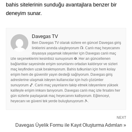
bahis sitelerinin sunduğu avantajlara benzer bir
deneyim sunar.
Davegas TV
Ben Davegas TV olarak sizlere en güncel Davegas giriş
linklerini anında ulaştırıyorum 📺. Canlı maç heyecanını
doyasıya yaşamak isteyenler için Davegas canlı maç
izle seçeneklerini kesintisiz sunuyorum ⚽. Her an güncellenen
bağlantılar sayesinde erişim sorunlarını ortadan kaldırıyor ve sizleri
maç keyfinden uzak bırakmıyorum. Bahis tutkunları için hem kolay
erişim hem de güvenilir yayın desteği sağlıyorum. Davegas giriş
adreslerine ulaşmak isteyen kullanıcılar için hızlı çözümler
sunuyorum 🏀. Canlı maç yayınlarını takip etmek isteyenlere yüksek
kaliteyle erişim imkanı tanıyorum. Davegas canlı maç izle fırsatını her
gün sizlerle paylaşarak maç heyecanını katlıyorum. Eğlenceyi,
heyecanı ve güveni tek yerde buluşturuyorum 🎾.
NEXT
Davegas Üyelik Formu ile Kayıt Oluşturma Adımları »