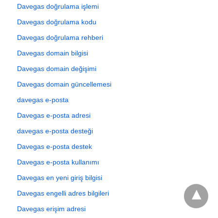
Davegas doğrulama işlemi
Davegas doğrulama kodu
Davegas doğrulama rehberi
Davegas domain bilgisi
Davegas domain değişimi
Davegas domain güncellemesi
davegas e-posta
Davegas e-posta adresi
davegas e-posta desteği
Davegas e-posta destek
Davegas e-posta kullanımı
Davegas en yeni giriş bilgisi
Davegas engelli adres bilgileri
Davegas erişim adresi