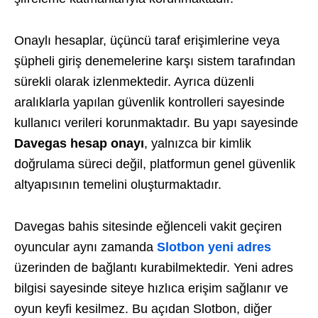
Onaylı hesaplar, üçüncü taraf erişimlerine veya
şüpheli giriş denemelerine karşı sistem tarafından
sürekli olarak izlenmektedir. Ayrıca düzenli
aralıklarla yapılan güvenlik kontrolleri sayesinde
kullanıcı verileri korunmaktadır. Bu yapı sayesinde
Davegas hesap onayı
, yalnızca bir kimlik
doğrulama süreci değil, platformun genel güvenlik
altyapısının temelini oluşturmaktadır.
Davegas bahis sitesinde eğlenceli vakit geçiren
oyuncular aynı zamanda
Slotbon yeni adres
üzerinden de bağlantı kurabilmektedir. Yeni adres
bilgisi sayesinde siteye hızlıca erişim sağlanır ve
oyun keyfi kesilmez. Bu açıdan Slotbon, diğer