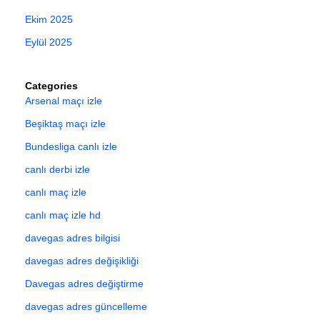
Ekim 2025
Eylül 2025
Categories
Arsenal maçı izle
Beşiktaş maçı izle
Bundesliga canlı izle
canlı derbi izle
canlı maç izle
canlı maç izle hd
davegas adres bilgisi
davegas adres değişikliği
Davegas adres değiştirme
davegas adres güncelleme