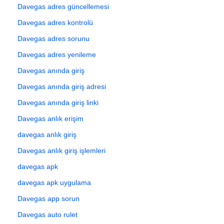
Davegas adres güncellemesi
Davegas adres kontrolü
Davegas adres sorunu
Davegas adres yenileme
Davegas anında giriş
Davegas anında giriş adresi
Davegas anında giriş linki
Davegas anlık erişim
davegas anlık giriş
Davegas anlık giriş işlemleri
davegas apk
davegas apk uygulama
Davegas app sorun
Davegas auto rulet