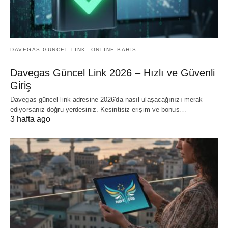
DAVEGAS GÜNCEL LINK
ONLINE BAHIS
Davegas Güncel Link 2026 – Hızlı ve Güvenli
Giriş
Davegas güncel link adresine 2026'da nasıl ulaşacağınızı merak
ediyorsanız doğru yerdesiniz. Kesintisiz erişim ve bonus…
3 hafta ago