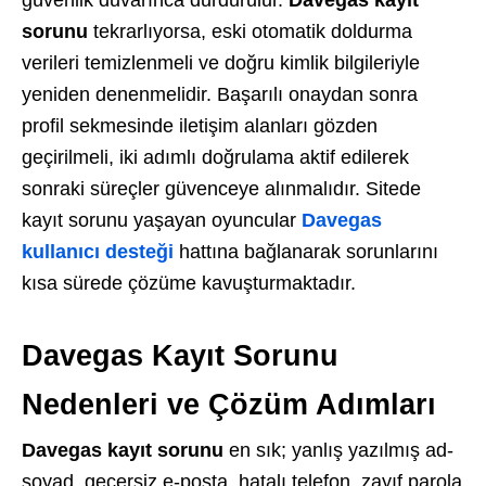
güvenlik duvarınca durdurulur.
Davegas kayıt
sorunu
tekrarlıyorsa, eski otomatik doldurma
verileri temizlenmeli ve doğru kimlik bilgileriyle
yeniden denenmelidir. Başarılı onaydan sonra
profil sekmesinde iletişim alanları gözden
geçirilmeli, iki adımlı doğrulama aktif edilerek
sonraki süreçler güvenceye alınmalıdır.
Sitede
kayıt sorunu yaşayan oyuncular
Davegas
kullanıcı desteği
hattına bağlanarak sorunlarını
kısa sürede çözüme kavuşturmaktadır.
Davegas Kayıt Sorunu
Nedenleri ve Çözüm Adımları
Davegas kayıt sorunu
en sık; yanlış yazılmış ad-
soyad, geçersiz e-posta, hatalı telefon, zayıf parola