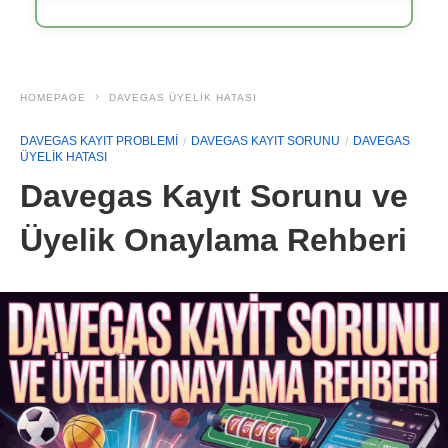
HOMEPAGE
DAVEGAS ÜYELIK HATASI
DAVEGAS KAYIT PROBLEMI
DAVEGAS KAYIT SORUNU
DAVEGAS
ÜYELIK HATASI
Davegas Kayıt Sorunu ve
Üyelik Onaylama Rehberi