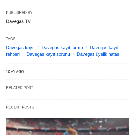
PUBLISHED BY
Davegas TV
TAGS:
Davegas kayıt
Davegas kayıt formu
Davegas kayıt
rehberi
Davegas kayıt sorunu
Davegas üyelik hatası
10 AY AGO
RELATED POST
RECENT POSTS