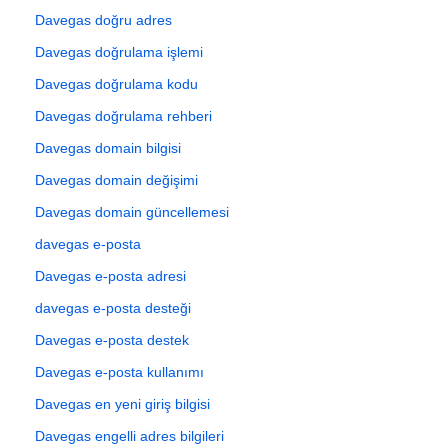
Davegas doğru adres
Davegas doğrulama işlemi
Davegas doğrulama kodu
Davegas doğrulama rehberi
Davegas domain bilgisi
Davegas domain değişimi
Davegas domain güncellemesi
davegas e-posta
Davegas e-posta adresi
davegas e-posta desteği
Davegas e-posta destek
Davegas e-posta kullanımı
Davegas en yeni giriş bilgisi
Davegas engelli adres bilgileri