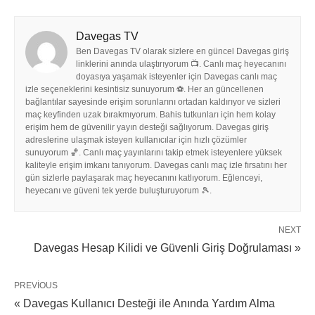
Davegas TV
Ben Davegas TV olarak sizlere en güncel Davegas giriş
linklerini anında ulaştırıyorum 📺. Canlı maç heyecanını
doyasıya yaşamak isteyenler için Davegas canlı maç
izle seçeneklerini kesintisiz sunuyorum ⚽. Her an güncellenen
bağlantılar sayesinde erişim sorunlarını ortadan kaldırıyor ve sizleri
maç keyfinden uzak bırakmıyorum. Bahis tutkunları için hem kolay
erişim hem de güvenilir yayın desteği sağlıyorum. Davegas giriş
adreslerine ulaşmak isteyen kullanıcılar için hızlı çözümler
sunuyorum 🏀. Canlı maç yayınlarını takip etmek isteyenlere yüksek
kaliteyle erişim imkanı tanıyorum. Davegas canlı maç izle fırsatını her
gün sizlerle paylaşarak maç heyecanını katlıyorum. Eğlenceyi,
heyecanı ve güveni tek yerde buluşturuyorum 🎾.
NEXT
Davegas Hesap Kilidi ve Güvenli Giriş Doğrulaması »
PREVIOUS
« Davegas Kullanıcı Desteği ile Anında Yardım Alma