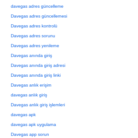
davegas adres güncelleme
Davegas adres güncellemesi
Davegas adres kontrolü
Davegas adres sorunu
Davegas adres yenileme
Davegas anında giriş
Davegas anında giriş adresi
Davegas anında giriş linki
Davegas anlık erişim
davegas anlık giriş
Davegas anlık giriş işlemleri
davegas apk
davegas apk uygulama
Davegas app sorun