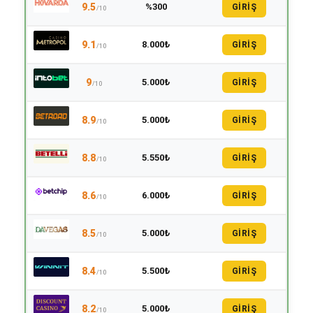
9.5
%300
GİRİŞ
/10
9.1
8.000₺
GİRİŞ
/10
9
5.000₺
GİRİŞ
/10
8.9
5.000₺
GİRİŞ
/10
8.8
5.550₺
GİRİŞ
/10
8.6
6.000₺
GİRİŞ
/10
8.5
5.000₺
GİRİŞ
/10
8.4
5.500₺
GİRİŞ
/10
8.2
5.000₺
GİRİŞ
/10