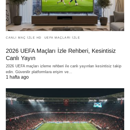
CANLI MAÇ IZLE HD
UEFA MAÇLARI IZLE
2026 UEFA Maçları İzle Rehberi, Kesintisiz
Canlı Yayın
2026 UEFA maçları izleme rehberi ile canlı yayınları kesintisiz takip
edin. Güvenilir platformlara erişim ve…
1 hafta ago