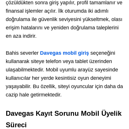
çözüldükten sonra giriş yapılır, profil tamamlanır ve
finansal işlemler açılır. İlk oturumda iki adımlı
doğrulama ile güvenlik seviyesini yükseltmek, olası
erişim hatalarını ve yeniden doğrulama taleplerini
en aza indirir.
Bahis severler
Davegas mobil giriş
seçeneğini
kullanarak siteye telefon veya tablet üzerinden
ulaşabilmektedir. Mobil uyumlu arayüz sayesinde
kullanıcılar her yerde kesintisiz oyun deneyimi
yaşayabilir. Bu özellik, siteyi oyuncular için daha da
cazip hale getirmektedir.
Davegas Kayıt Sorunu Mobil Üyelik
Süreci