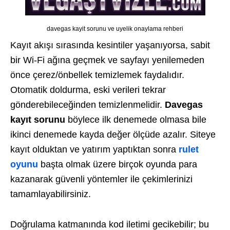
davegas kayit sorunu ve uyelik onaylama rehberi
Kayıt akışı sırasında kesintiler yaşanıyorsa, sabit
bir Wi-Fi ağına geçmek ve sayfayı yenilemeden
önce çerez/önbellek temizlemek faydalıdır.
Otomatik doldurma, eski verileri tekrar
gönderebileceğinden temizlenmelidir.
Davegas
kayıt sorunu
böylece ilk denemede olmasa bile
ikinci denemede kayda değer ölçüde azalır.
Siteye
kayıt olduktan ve yatırım yaptıktan sonra
rulet
oyunu
başta olmak üzere birçok oyunda para
kazanarak güvenli yöntemler ile çekimlerinizi
tamamlayabilirsiniz.
Doğrulama katmanında kod iletimi gecikebilir; bu