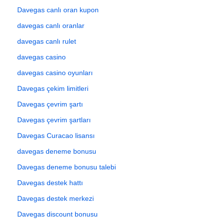
Davegas canlı oran kupon
davegas canlı oranlar
davegas canlı rulet
davegas casino
davegas casino oyunları
Davegas çekim limitleri
Davegas çevrim şartı
Davegas çevrim şartları
Davegas Curacao lisansı
davegas deneme bonusu
Davegas deneme bonusu talebi
Davegas destek hattı
Davegas destek merkezi
Davegas discount bonusu