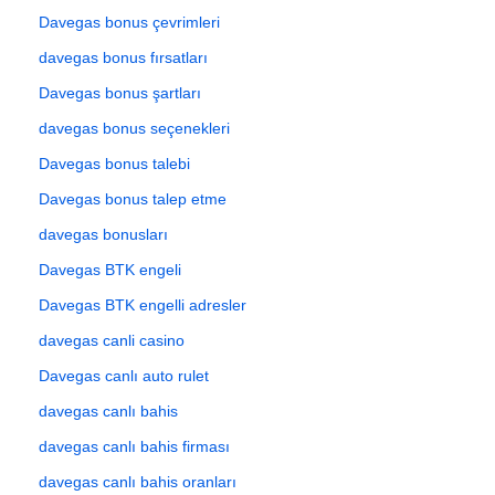
Davegas bonus çevrimleri
davegas bonus fırsatları
Davegas bonus şartları
davegas bonus seçenekleri
Davegas bonus talebi
Davegas bonus talep etme
davegas bonusları
Davegas BTK engeli
Davegas BTK engelli adresler
davegas canli casino
Davegas canlı auto rulet
davegas canlı bahis
davegas canlı bahis firması
davegas canlı bahis oranları