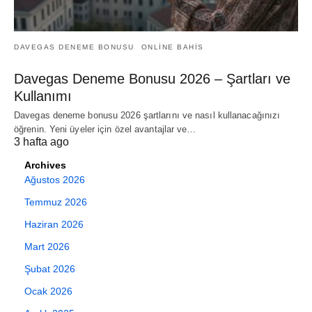
DAVEGAS DENEME BONUSU
ONLINE BAHIS
Davegas Deneme Bonusu 2026 – Şartları ve
Kullanımı
Davegas deneme bonusu 2026 şartlarını ve nasıl kullanacağınızı
öğrenin. Yeni üyeler için özel avantajlar ve…
3 hafta ago
Archives
Ağustos 2026
Temmuz 2026
Haziran 2026
Mart 2026
Şubat 2026
Ocak 2026