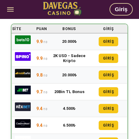
Giriş
SITE
PUAN
BONUS
GIRIŞ
9.9
20.000₺
GİRİŞ
/10
2K USD - Sadece
9.9
GİRİŞ
/10
Kripto
9.8
20.000₺
GİRİŞ
/10
9.7
20Bin TL Bonus
GİRİŞ
/10
9.4
4.500₺
GİRİŞ
/10
9.4
6.500₺
GİRİŞ
/10