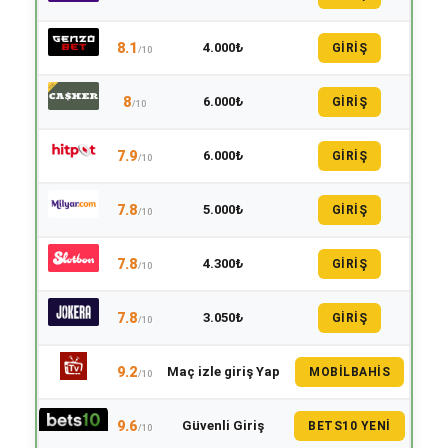
8.1
4.000₺
GİRİŞ
/10
8
6.000₺
GİRİŞ
/10
7.9
6.000₺
GİRİŞ
/10
7.8
5.000₺
GİRİŞ
/10
7.8
4.300₺
GİRİŞ
/10
7.8
3.050₺
GİRİŞ
/10
9.2
Maç izle giriş Yap
MOBILBAHIS
/10
9.6
Güvenli Giriş
BETS10 YENI
/10