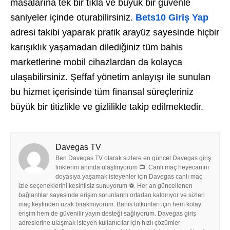
masalarına tek bir tıkla ve büyük bir güvenle
saniyeler içinde oturabilirsiniz.
Bets10 Giriş Yap
adresi takibi yaparak pratik arayüz sayesinde hiçbir
karışıklık yaşamadan dilediğiniz tüm bahis
marketlerine mobil cihazlardan da kolayca
ulaşabilirsiniz. Şeffaf yönetim anlayışı ile sunulan
bu hizmet içerisinde tüm finansal süreçleriniz
büyük bir titizlikle ve gizlilikle takip edilmektedir.
Davegas TV
Ben Davegas TV olarak sizlere en güncel Davegas giriş
linklerini anında ulaştırıyorum 📺. Canlı maç heyecanını
doyasıya yaşamak isteyenler için Davegas canlı maç
izle seçeneklerini kesintisiz sunuyorum ⚽. Her an güncellenen
bağlantılar sayesinde erişim sorunlarını ortadan kaldırıyor ve sizleri
maç keyfinden uzak bırakmıyorum. Bahis tutkunları için hem kolay
erişim hem de güvenilir yayın desteği sağlıyorum. Davegas giriş
adreslerine ulaşmak isteyen kullanıcılar için hızlı çözümler