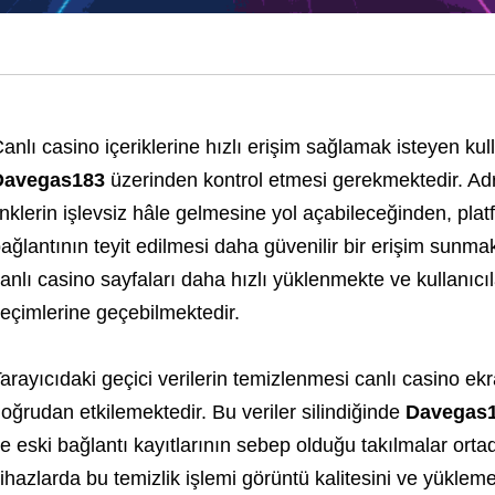
anlı casino içeriklerine hızlı erişim sağlamak isteyen kul
Davegas183
üzerinden kontrol etmesi gerekmektedir. Adr
inklerin işlevsiz hâle gelmesine yol açabileceğinden, pl
ağlantının teyit edilmesi daha güvenilir bir erişim sunma
anlı casino sayfaları daha hızlı yüklenmekte ve kullan
eçimlerine geçebilmektedir.
arayıcıdaki geçici verilerin temizlenmesi canlı casino ekr
oğrudan etkilemektedir. Bu veriler silindiğinde
Davegas
e eski bağlantı kayıtlarının sebep olduğu takılmalar orta
ihazlarda bu temizlik işlemi görüntü kalitesini ve yükleme