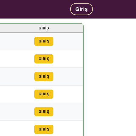
Giriş
GIRIŞ
GİRİŞ
GİRİŞ
GİRİŞ
GİRİŞ
GİRİŞ
GİRİŞ