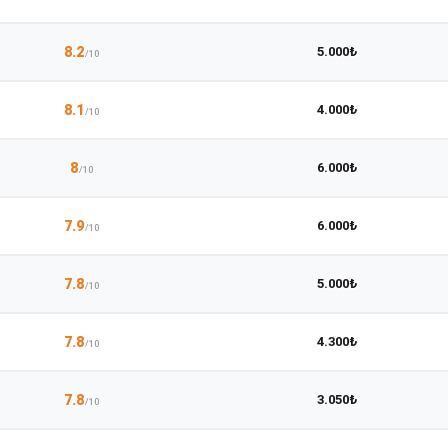
8.2
5.000₺
/10
8.1
4.000₺
/10
8
6.000₺
/10
7.9
6.000₺
/10
7.8
5.000₺
/10
7.8
4.300₺
/10
7.8
3.050₺
/10