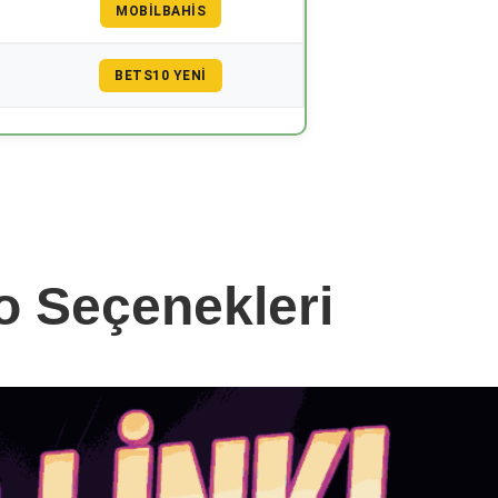
MOBILBAHIS
BETS10 YENI
o Seçenekleri