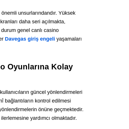
n önemli unsurlarındandır. Yüksek
kranları daha seri açılmakta,
Bu durum genel canlı casino
ler
Davegas giriş engeli
yaşamaları
o Oyunlarına Kolay
ullanıcıların güncel yönlendirmeleri
 bağlantıların kontrol edilmesi
 yönlendirmelerin önüne geçmektedir.
 ilerlemesine yardımcı olmaktadır.