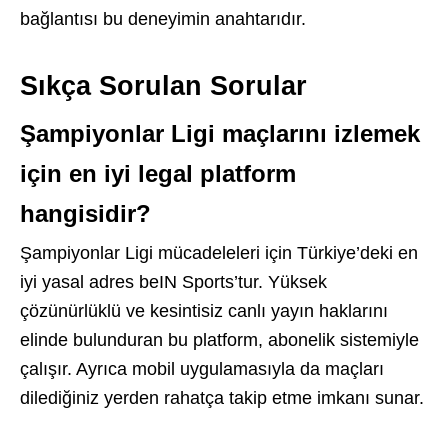
bağlantısı bu deneyimin anahtarıdır.
Sıkça Sorulan Sorular
Şampiyonlar Ligi maçlarını izlemek
için en iyi legal platform
hangisidir?
Şampiyonlar Ligi mücadeleleri için Türkiye’deki en
iyi yasal adres beIN Sports’tur. Yüksek
çözünürlüklü ve kesintisiz canlı yayın haklarını
elinde bulunduran bu platform, abonelik sistemiyle
çalışır. Ayrıca mobil uygulamasıyla da maçları
dilediğiniz yerden rahatça takip etme imkanı sunar.