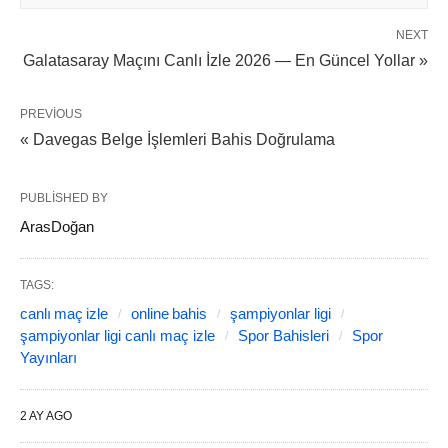
NEXT
Galatasaray Maçını Canlı İzle 2026 — En Güncel Yollar »
PREVIOUS
« Davegas Belge İşlemleri Bahis Doğrulama
PUBLISHED BY
ArasDoğan
TAGS:
canlı maç izle
online bahis
şampiyonlar ligi
şampiyonlar ligi canlı maç izle
Spor Bahisleri
Spor
Yayınları
2 AY AGO