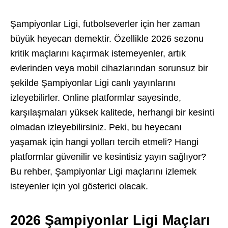
Şampiyonlar Ligi, futbolseverler için her zaman
büyük heyecan demektir. Özellikle 2026 sezonu
kritik maçlarını kaçırmak istemeyenler, artık
evlerinden veya mobil cihazlarından sorunsuz bir
şekilde Şampiyonlar Ligi canlı yayınlarını
izleyebilirler. Online platformlar sayesinde,
karşılaşmaları yüksek kalitede, herhangi bir kesinti
olmadan izleyebilirsiniz. Peki, bu heyecanı
yaşamak için hangi yolları tercih etmeli? Hangi
platformlar güvenilir ve kesintisiz yayın sağlıyor?
Bu rehber, Şampiyonlar Ligi maçlarını izlemek
isteyenler için yol gösterici olacak.
2026 Şampiyonlar Ligi Maçları