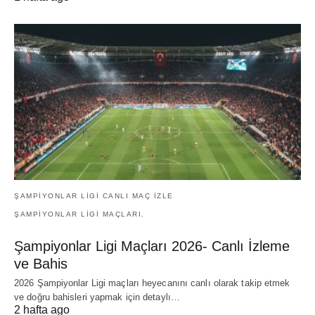
ŞAMPIYONLAR LIGI CANLI MAÇ IZLE
ŞAMPIYONLAR LIGI MAÇLARI.
Şampiyonlar Ligi Maçları 2026- Canlı İzleme
ve Bahis
2026 Şampiyonlar Ligi maçları heyecanını canlı olarak takip etmek
ve doğru bahisleri yapmak için detaylı…
2 hafta ago