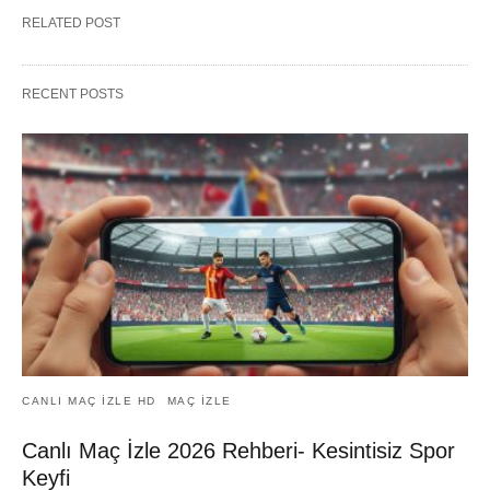
RELATED POST
RECENT POSTS
CANLI MAÇ IZLE HD
MAÇ IZLE
Canlı Maç İzle 2026 Rehberi- Kesintisiz Spor
Keyfi