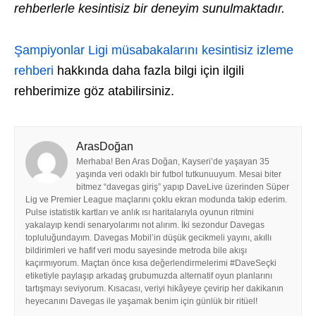
rehberlerle kesintisiz bir deneyim sunulmaktadır.
Şampiyonlar Ligi müsabakalarını kesintisiz izleme
rehberi
hakkında daha fazla bilgi için ilgili
rehberimize göz atabilirsiniz.
ArasDoğan
Merhaba! Ben Aras Doğan, Kayseri’de yaşayan 35
yaşında veri odaklı bir futbol tutkunuuyum. Mesai biter
bitmez “davegas giriş” yapıp DaveLive üzerinden Süper
Lig ve Premier League maçlarını çoklu ekran modunda takip ederim.
Pulse istatistik kartları ve anlık ısı haritalarıyla oyunun ritmini
yakalayıp kendi senaryolarımı not alırım. İki sezondur Davegas
topluluğundayım. Davegas Mobil’in düşük gecikmeli yayını, akıllı
bildirimleri ve hafif veri modu sayesinde metroda bile akışı
kaçırmıyorum. Maçtan önce kısa değerlendirmelerimi #DaveSeçki
etiketiyle paylaşıp arkadaş grubumuzda alternatif oyun planlarını
tartışmayı seviyorum. Kısacası, veriyi hikâyeye çevirip her dakikanın
heyecanını Davegas ile yaşamak benim için günlük bir ritüel!