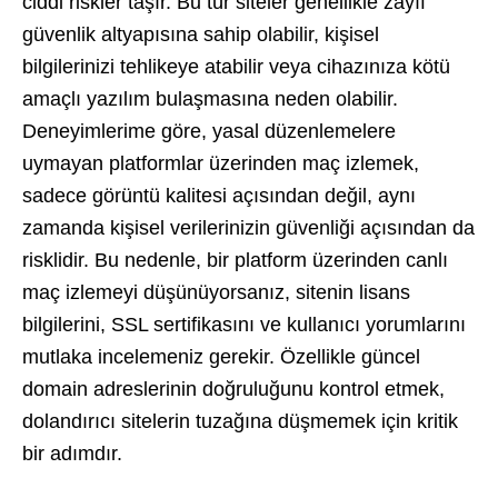
ciddi riskler taşır. Bu tür siteler genellikle zayıf
güvenlik altyapısına sahip olabilir, kişisel
bilgilerinizi tehlikeye atabilir veya cihazınıza kötü
amaçlı yazılım bulaşmasına neden olabilir.
Deneyimlerime göre, yasal düzenlemelere
uymayan platformlar üzerinden maç izlemek,
sadece görüntü kalitesi açısından değil, aynı
zamanda kişisel verilerinizin güvenliği açısından da
risklidir. Bu nedenle, bir platform üzerinden canlı
maç izlemeyi düşünüyorsanız, sitenin lisans
bilgilerini, SSL sertifikasını ve kullanıcı yorumlarını
mutlaka incelemeniz gerekir. Özellikle güncel
domain adreslerinin doğruluğunu kontrol etmek,
dolandırıcı sitelerin tuzağına düşmemek için kritik
bir adımdır.