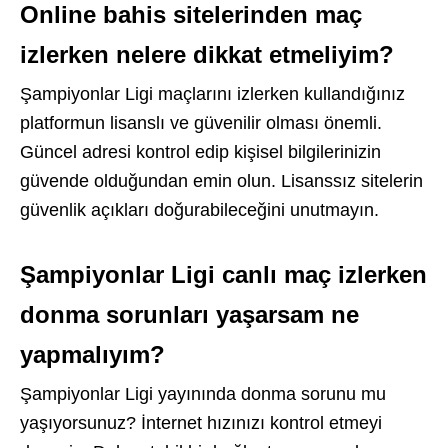
Online bahis sitelerinden maç
izlerken nelere dikkat etmeliyim?
Şampiyonlar Ligi maçlarını izlerken kullandığınız
platformun lisanslı ve güvenilir olması önemli.
Güncel adresi kontrol edip kişisel bilgilerinizin
güvende olduğundan emin olun. Lisanssız sitelerin
güvenlik açıkları doğurabileceğini unutmayın.
Şampiyonlar Ligi canlı maç izlerken
donma sorunları yaşarsam ne
yapmalıyım?
Şampiyonlar Ligi yayınında donma sorunu mu
yaşıyorsunuz? İnternet hızınızı kontrol etmeyi