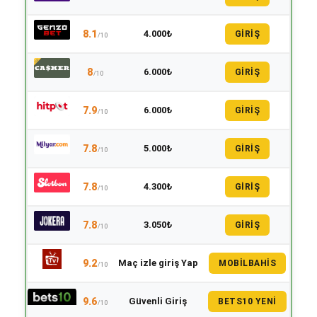
8.1
4.000₺
GİRİŞ
/10
8
6.000₺
GİRİŞ
/10
7.9
6.000₺
GİRİŞ
/10
7.8
5.000₺
GİRİŞ
/10
7.8
4.300₺
GİRİŞ
/10
7.8
3.050₺
GİRİŞ
/10
9.2
Maç izle giriş Yap
MOBILBAHIS
/10
9.6
Güvenli Giriş
BETS10 YENI
/10