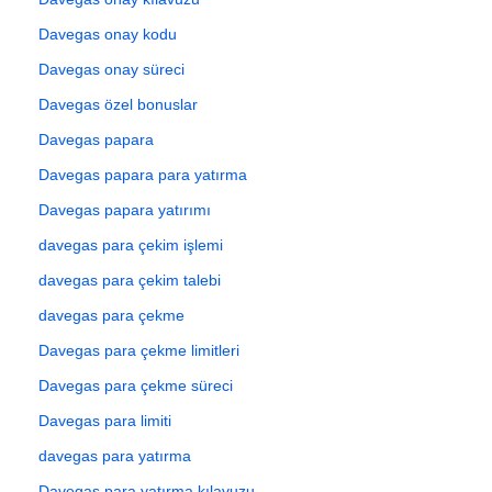
Davegas onay kodu
Davegas onay süreci
Davegas özel bonuslar
Davegas papara
Davegas papara para yatırma
Davegas papara yatırımı
davegas para çekim işlemi
davegas para çekim talebi
davegas para çekme
Davegas para çekme limitleri
Davegas para çekme süreci
Davegas para limiti
davegas para yatırma
Davegas para yatırma kılavuzu