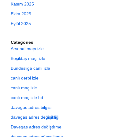
Kasım 2025
Ekim 2025
Eylül 2025
Categories
Arsenal maçı izle
Beşiktaş maçı izle
Bundesliga canlı izle
canlı derbi izle
canlı maç izle
canlı maç izle hd
davegas adres bilgisi
davegas adres değişikliği
Davegas adres değiştirme
davegas adres güncelleme