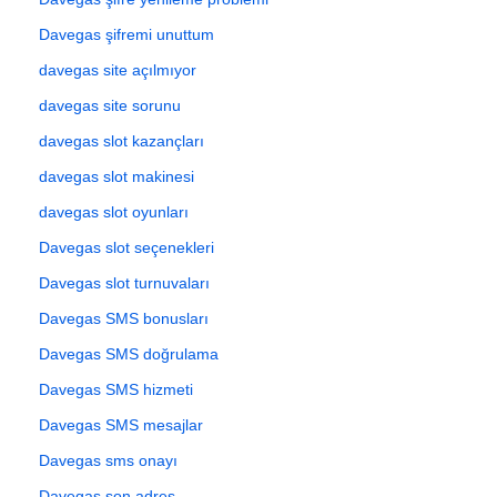
Davegas şifremi unuttum
davegas site açılmıyor
davegas site sorunu
davegas slot kazançları
davegas slot makinesi
davegas slot oyunları
Davegas slot seçenekleri
Davegas slot turnuvaları
Davegas SMS bonusları
Davegas SMS doğrulama
Davegas SMS hizmeti
Davegas SMS mesajlar
Davegas sms onayı
Davegas son adres