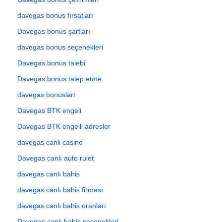
davegas bonus fırsatları
Davegas bonus şartları
davegas bonus seçenekleri
Davegas bonus talebi
Davegas bonus talep etme
davegas bonusları
Davegas BTK engeli
Davegas BTK engelli adresler
davegas canli casino
Davegas canlı auto rulet
davegas canlı bahis
davegas canlı bahis firması
davegas canlı bahis oranları
Davegas canlı bahis seçenekleri