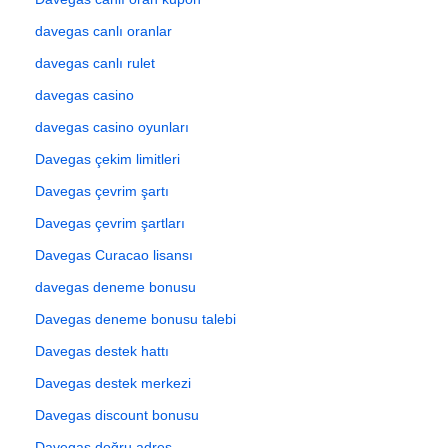
davegas canlı oranlar
davegas canlı rulet
davegas casino
davegas casino oyunları
Davegas çekim limitleri
Davegas çevrim şartı
Davegas çevrim şartları
Davegas Curacao lisansı
davegas deneme bonusu
Davegas deneme bonusu talebi
Davegas destek hattı
Davegas destek merkezi
Davegas discount bonusu
Davegas doğru adres