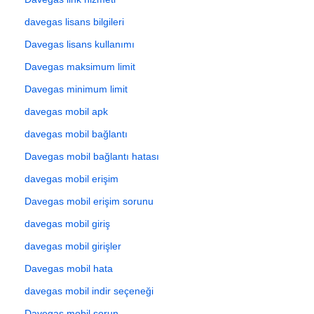
davegas lisans bilgileri
Davegas lisans kullanımı
Davegas maksimum limit
Davegas minimum limit
davegas mobil apk
davegas mobil bağlantı
Davegas mobil bağlantı hatası
davegas mobil erişim
Davegas mobil erişim sorunu
davegas mobil giriş
davegas mobil girişler
Davegas mobil hata
davegas mobil indir seçeneği
Davegas mobil sorun