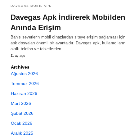
DAVEGAS MOBIL APK
Davegas Apk İndirerek Mobilden
Anında Erişim
Bahis severlerin mobil cihazlardan siteye erişim sağlaması için
apk dosyaları önemli bir avantajdır. Davegas apk, kullanıcıların
akıllı telefon ve tabletlerden…
11 ay ago
Archives
Ağustos 2026
Temmuz 2026
Haziran 2026
Mart 2026
Şubat 2026
Ocak 2026
Aralık 2025