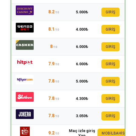
8.2
5.000₺
GİRİŞ
/10
8.1
4.000₺
GİRİŞ
/10
8
6.000₺
GİRİŞ
/10
7.9
6.000₺
GİRİŞ
/10
7.8
5.000₺
GİRİŞ
/10
7.8
4.300₺
GİRİŞ
/10
7.8
3.050₺
GİRİŞ
/10
Maç izle giriş
9.2
MOBILBAHIS
/10
Yap