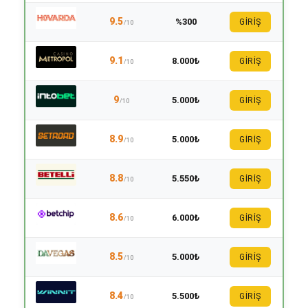
9.5
%300
GİRİŞ
/10
9.1
8.000₺
GİRİŞ
/10
9
5.000₺
GİRİŞ
/10
8.9
5.000₺
GİRİŞ
/10
8.8
5.550₺
GİRİŞ
/10
8.6
6.000₺
GİRİŞ
/10
8.5
5.000₺
GİRİŞ
/10
8.4
5.500₺
GİRİŞ
/10