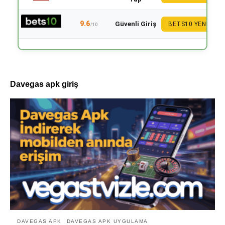
9.6
Güvenli Giriş
BETS10 YENI
/10
Davegas apk giriş
DAVEGAS APK
DAVEGAS APK UYGULAMA