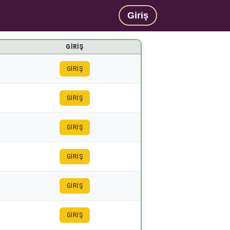
Giriş
GIRIŞ
GİRİŞ
GİRİŞ
GİRİŞ
GİRİŞ
GİRİŞ
GİRİŞ