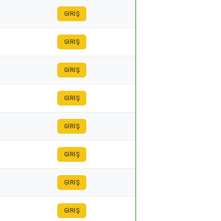
GİRİŞ
GİRİŞ
GİRİŞ
GİRİŞ
GİRİŞ
GİRİŞ
GİRİŞ
GİRİŞ