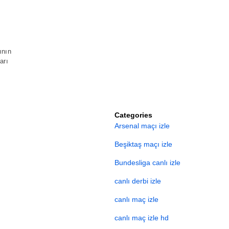
ı
ının
arı
Categories
Arsenal maçı izle
Beşiktaş maçı izle
Bundesliga canlı izle
canlı derbi izle
canlı maç izle
canlı maç izle hd