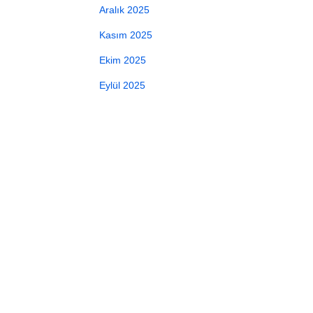
Aralık 2025
Kasım 2025
Ekim 2025
Eylül 2025