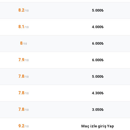
8.2
5.000₺
/10
8.1
4.000₺
/10
8
6.000₺
/10
7.9
6.000₺
/10
7.8
5.000₺
/10
7.8
4.300₺
/10
7.8
3.050₺
/10
9.2
Maç izle giriş Yap
/10