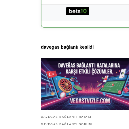
davegas bağlantı kesildi
DAVEGAS BAĞLANTI HATASI
DAVEGAS BAĞLANTI SORUNU