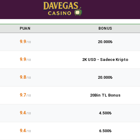
PUAN
BONUS
9.9
20.000₺
/10
9.9
2K USD - Sadece Kripto
/10
9.8
20.000₺
/10
9.7
20Bin TL Bonus
/10
9.4
4.500₺
/10
9.4
6.500₺
/10