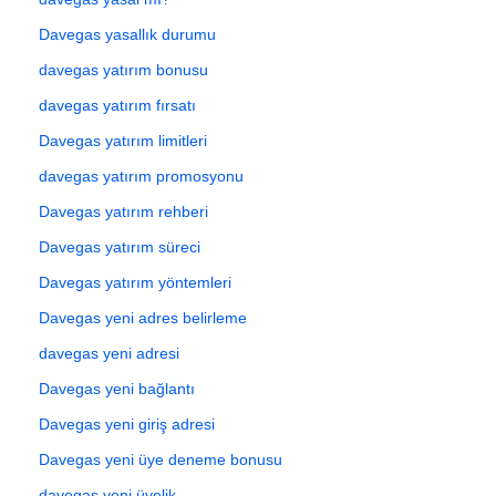
Davegas yasallık durumu
davegas yatırım bonusu
davegas yatırım fırsatı
Davegas yatırım limitleri
davegas yatırım promosyonu
Davegas yatırım rehberi
Davegas yatırım süreci
Davegas yatırım yöntemleri
Davegas yeni adres belirleme
davegas yeni adresi
Davegas yeni bağlantı
Davegas yeni giriş adresi
Davegas yeni üye deneme bonusu
davegas yeni üyelik