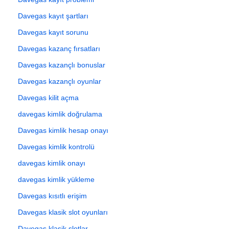
Davegas kayıt şartları
Davegas kayıt sorunu
Davegas kazanç fırsatları
Davegas kazançlı bonuslar
Davegas kazançlı oyunlar
Davegas kilit açma
davegas kimlik doğrulama
Davegas kimlik hesap onayı
Davegas kimlik kontrolü
davegas kimlik onayı
davegas kimlik yükleme
Davegas kısıtlı erişim
Davegas klasik slot oyunları
Davegas klasik slotlar