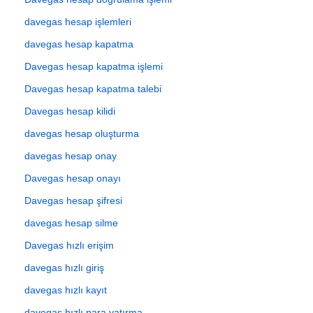
davegas hesap işlemleri
davegas hesap kapatma
Davegas hesap kapatma işlemi
Davegas hesap kapatma talebi
Davegas hesap kilidi
davegas hesap oluşturma
davegas hesap onay
Davegas hesap onayı
Davegas hesap şifresi
davegas hesap silme
Davegas hızlı erişim
davegas hızlı giriş
davegas hızlı kayıt
davegas hızlı para yatırma