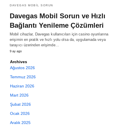
DAVEGAS MOBIL SORUN
Davegas Mobil Sorun ve Hızlı
Bağlantı Yenileme Çözümleri
Mobil cihazlar, Davegas kullanıcıları için casino oyunlarına
erişimin en pratik ve hızlı yolu olsa da, uygulamada veya
tarayıcı üzerinden erişimde…
9 ay ago
Archives
Ağustos 2026
Temmuz 2026
Haziran 2026
Mart 2026
Şubat 2026
Ocak 2026
Aralık 2025