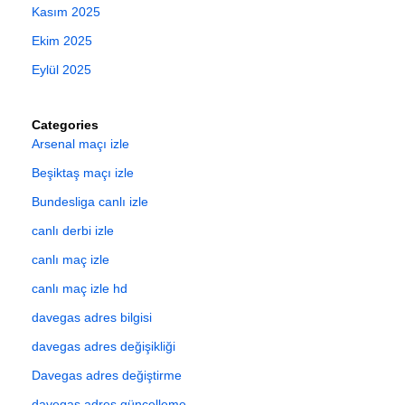
Kasım 2025
Ekim 2025
Eylül 2025
Categories
Arsenal maçı izle
Beşiktaş maçı izle
Bundesliga canlı izle
canlı derbi izle
canlı maç izle
canlı maç izle hd
davegas adres bilgisi
davegas adres değişikliği
Davegas adres değiştirme
davegas adres güncelleme