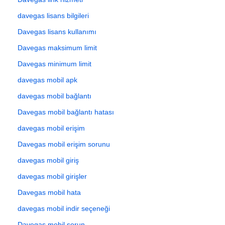
davegas lisans bilgileri
Davegas lisans kullanımı
Davegas maksimum limit
Davegas minimum limit
davegas mobil apk
davegas mobil bağlantı
Davegas mobil bağlantı hatası
davegas mobil erişim
Davegas mobil erişim sorunu
davegas mobil giriş
davegas mobil girişler
Davegas mobil hata
davegas mobil indir seçeneği
Davegas mobil sorun