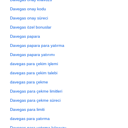
Davegas onay kodu
Davegas onay süreci
Davegas özel bonuslar
Davegas papara
Davegas papara para yatırma
Davegas papara yatırımı
davegas para çekim işlemi
davegas para çekim talebi
davegas para çekme
Davegas para çekme limitleri
Davegas para çekme süreci
Davegas para limiti
davegas para yatırma
Davegas para yatırma kılavuzu