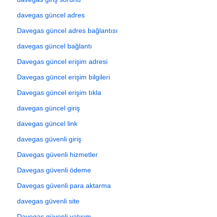
davegas güncel adres
Davegas güncel adres bağlantısı
davegas güncel bağlantı
Davegas güncel erişim adresi
Davegas güncel erişim bilgileri
Davegas güncel erişim tıkla
davegas güncel giriş
davegas güncel link
davegas güvenli giriş
Davegas güvenli hizmetler
Davegas güvenli ödeme
Davegas güvenli para aktarma
davegas güvenli site
Davegas güvenli yatırım