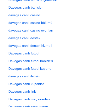
Davegas canlı bahisler
davegas canlı casino
davegas canlı casino bölümü
davegas canlı casino oyunları
davegas canlı destek
davegas canlı destek hizmeti
Davegas canlı futbol
Davegas canlı futbol bahisleri
Davegas canlı futbol kuponu
davegas canlı iletişim
Davegas canlı kuponlar
Davegas canlı link
Davegas canlı maç oranları
Davegas canlı oran kupon