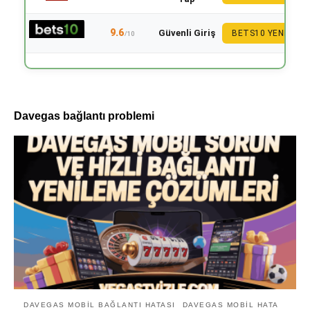
9.6
Güvenli Giriş
BETS10 YENI
/10
Davegas bağlantı problemi
DAVEGAS MOBIL BAĞLANTI HATASI
DAVEGAS MOBIL HATA