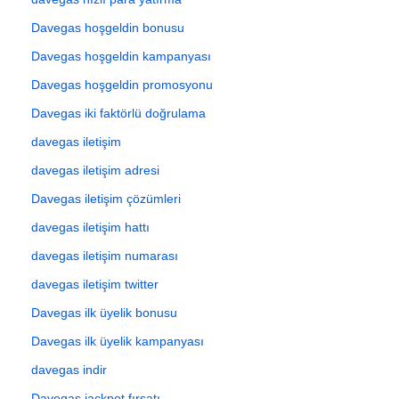
Davegas hoşgeldin bonusu
Davegas hoşgeldin kampanyası
Davegas hoşgeldin promosyonu
Davegas iki faktörlü doğrulama
davegas iletişim
davegas iletişim adresi
Davegas iletişim çözümleri
davegas iletişim hattı
davegas iletişim numarası
davegas iletişim twitter
Davegas ilk üyelik bonusu
Davegas ilk üyelik kampanyası
davegas indir
Davegas jackpot fırsatı