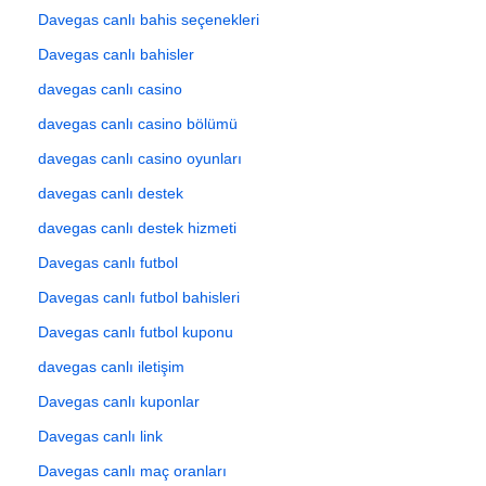
Davegas canlı bahis seçenekleri
Davegas canlı bahisler
davegas canlı casino
davegas canlı casino bölümü
davegas canlı casino oyunları
davegas canlı destek
davegas canlı destek hizmeti
Davegas canlı futbol
Davegas canlı futbol bahisleri
Davegas canlı futbol kuponu
davegas canlı iletişim
Davegas canlı kuponlar
Davegas canlı link
Davegas canlı maç oranları