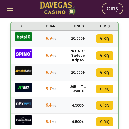
Giriş
SITE
PUAN
BONUS
GIRIŞ
9.9
20.000₺
GİRİŞ
/10
2K USD -
9.9
Sadece
GİRİŞ
/10
Kripto
9.8
20.000₺
GİRİŞ
/10
20Bin TL
9.7
GİRİŞ
/10
Bonus
9.4
4.500₺
GİRİŞ
/10
9.4
6.500₺
GİRİŞ
/10