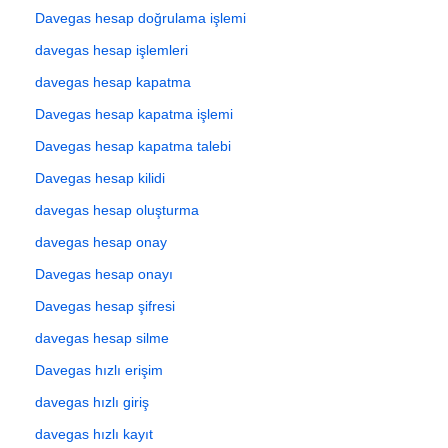
Davegas hesap doğrulama işlemi
davegas hesap işlemleri
davegas hesap kapatma
Davegas hesap kapatma işlemi
Davegas hesap kapatma talebi
Davegas hesap kilidi
davegas hesap oluşturma
davegas hesap onay
Davegas hesap onayı
Davegas hesap şifresi
davegas hesap silme
Davegas hızlı erişim
davegas hızlı giriş
davegas hızlı kayıt