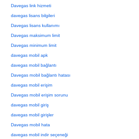
Davegas link hizmeti
davegas lisans bilgileri
Davegas lisans kullanımı
Davegas maksimum limit
Davegas minimum limit
davegas mobil apk
davegas mobil bağlantı
Davegas mobil bağlantı hatası
davegas mobil erişim
Davegas mobil erişim sorunu
davegas mobil giriş
davegas mobil girişler
Davegas mobil hata
davegas mobil indir seçeneği