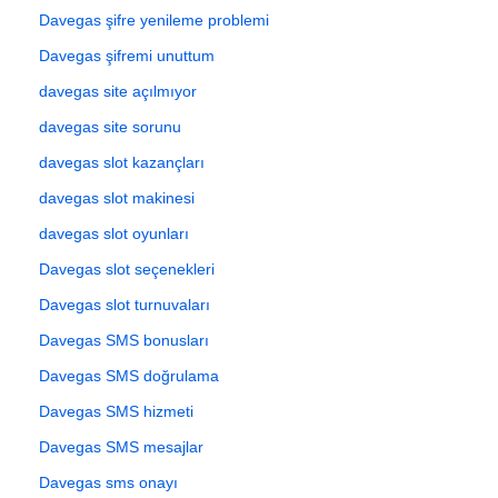
Davegas şifre yenileme problemi
Davegas şifremi unuttum
davegas site açılmıyor
davegas site sorunu
davegas slot kazançları
davegas slot makinesi
davegas slot oyunları
Davegas slot seçenekleri
Davegas slot turnuvaları
Davegas SMS bonusları
Davegas SMS doğrulama
Davegas SMS hizmeti
Davegas SMS mesajlar
Davegas sms onayı