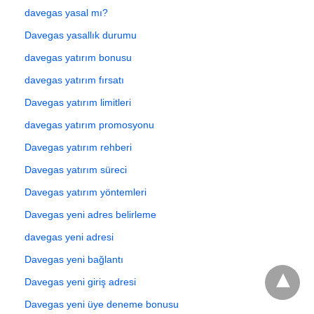
davegas yasal mı?
Davegas yasallık durumu
davegas yatırım bonusu
davegas yatırım fırsatı
Davegas yatırım limitleri
davegas yatırım promosyonu
Davegas yatırım rehberi
Davegas yatırım süreci
Davegas yatırım yöntemleri
Davegas yeni adres belirleme
davegas yeni adresi
Davegas yeni bağlantı
Davegas yeni giriş adresi
Davegas yeni üye deneme bonusu