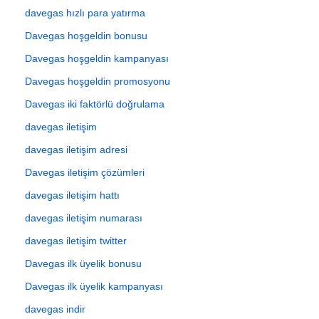
davegas hızlı para yatırma
Davegas hoşgeldin bonusu
Davegas hoşgeldin kampanyası
Davegas hoşgeldin promosyonu
Davegas iki faktörlü doğrulama
davegas iletişim
davegas iletişim adresi
Davegas iletişim çözümleri
davegas iletişim hattı
davegas iletişim numarası
davegas iletişim twitter
Davegas ilk üyelik bonusu
Davegas ilk üyelik kampanyası
davegas indir