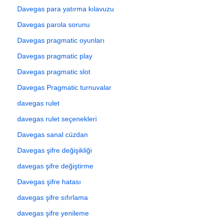
Davegas para yatırma kılavuzu
Davegas parola sorunu
Davegas pragmatic oyunları
Davegas pragmatic play
Davegas pragmatic slot
Davegas Pragmatic turnuvalar
davegas rulet
davegas rulet seçenekleri
Davegas sanal cüzdan
Davegas şifre değişikliği
davegas şifre değiştirme
Davegas şifre hatası
davegas şifre sıfırlama
davegas şifre yenileme