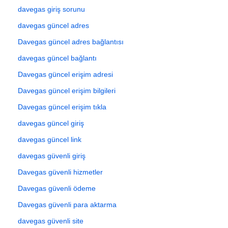
davegas giriş sorunu
davegas güncel adres
Davegas güncel adres bağlantısı
davegas güncel bağlantı
Davegas güncel erişim adresi
Davegas güncel erişim bilgileri
Davegas güncel erişim tıkla
davegas güncel giriş
davegas güncel link
davegas güvenli giriş
Davegas güvenli hizmetler
Davegas güvenli ödeme
Davegas güvenli para aktarma
davegas güvenli site