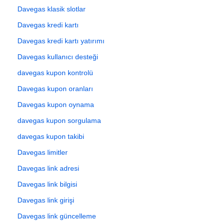
Davegas klasik slotlar
Davegas kredi kartı
Davegas kredi kartı yatırımı
Davegas kullanıcı desteği
davegas kupon kontrolü
Davegas kupon oranları
Davegas kupon oynama
davegas kupon sorgulama
davegas kupon takibi
Davegas limitler
Davegas link adresi
Davegas link bilgisi
Davegas link girişi
Davegas link güncelleme