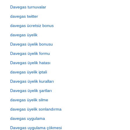
Davegas turnuvalar
davegas twitter
davegas ücretsiz bonus
davegas üyelik
Davegas üyelik bonusu
Davegas üyelik formu
Davegas üyelik hatası
davegas üyelik iptali
Davegas üyelik kuralları
Davegas üyelik şartları
davegas üyelik silme
davegas üyelik sonlandırma
davegas uygulama
Davegas uygulama çökmesi