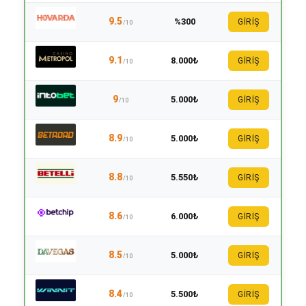
9.5
%300
GİRİŞ
/10
9.1
8.000₺
GİRİŞ
/10
9
5.000₺
GİRİŞ
/10
8.9
5.000₺
GİRİŞ
/10
8.8
5.550₺
GİRİŞ
/10
8.6
6.000₺
GİRİŞ
/10
8.5
5.000₺
GİRİŞ
/10
8.4
5.500₺
GİRİŞ
/10