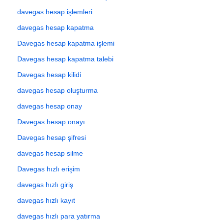
davegas hesap işlemleri
davegas hesap kapatma
Davegas hesap kapatma işlemi
Davegas hesap kapatma talebi
Davegas hesap kilidi
davegas hesap oluşturma
davegas hesap onay
Davegas hesap onayı
Davegas hesap şifresi
davegas hesap silme
Davegas hızlı erişim
davegas hızlı giriş
davegas hızlı kayıt
davegas hızlı para yatırma