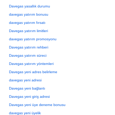
Davegas yasallık durumu
davegas yatırım bonusu
davegas yatırım fırsatı
Davegas yatırım limitleri
davegas yatırım promosyonu
Davegas yatırım rehberi
Davegas yatırım süreci
Davegas yatırım yöntemleri
Davegas yeni adres belirleme
davegas yeni adresi
Davegas yeni bağlantı
Davegas yeni giriş adresi
Davegas yeni üye deneme bonusu
davegas yeni üyelik