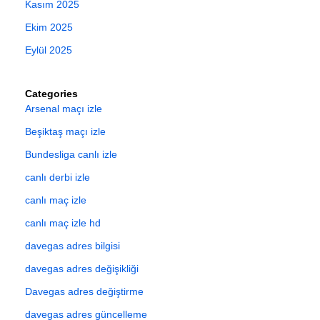
Kasım 2025
Ekim 2025
Eylül 2025
Categories
Arsenal maçı izle
Beşiktaş maçı izle
Bundesliga canlı izle
canlı derbi izle
canlı maç izle
canlı maç izle hd
davegas adres bilgisi
davegas adres değişikliği
Davegas adres değiştirme
davegas adres güncelleme