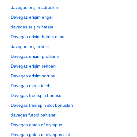
davegas erişim adresleri
Davegas erişim engeli
davegas erişim hatası
Davegas erişim hatası alma
davegas erişim linki
Davegas erişim problemi
Davegas erişim rehberi
Davegas erişim sorunu
Davegas evrak talebi
Davegas free spin bonusu
Davegas free spin slot bonusları
davegas futbol bahisleri
Davegas gates of olympus
Davegas gates of olympus slot