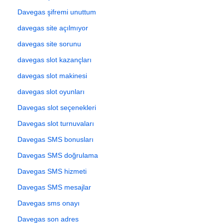
Davegas şifremi unuttum
davegas site açılmıyor
davegas site sorunu
davegas slot kazançları
davegas slot makinesi
davegas slot oyunları
Davegas slot seçenekleri
Davegas slot turnuvaları
Davegas SMS bonusları
Davegas SMS doğrulama
Davegas SMS hizmeti
Davegas SMS mesajlar
Davegas sms onayı
Davegas son adres