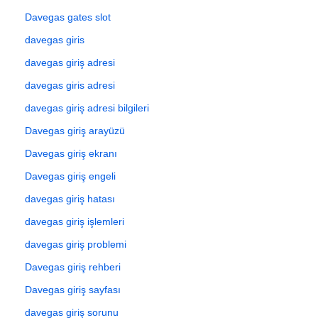
Davegas gates slot
davegas giris
davegas giriş adresi
davegas giris adresi
davegas giriş adresi bilgileri
Davegas giriş arayüzü
Davegas giriş ekranı
Davegas giriş engeli
davegas giriş hatası
davegas giriş işlemleri
davegas giriş problemi
Davegas giriş rehberi
Davegas giriş sayfası
davegas giriş sorunu