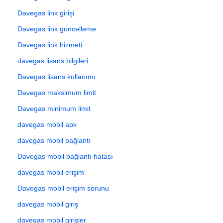
Davegas link girişi
Davegas link güncelleme
Davegas link hizmeti
davegas lisans bilgileri
Davegas lisans kullanımı
Davegas maksimum limit
Davegas minimum limit
davegas mobil apk
davegas mobil bağlantı
Davegas mobil bağlantı hatası
davegas mobil erişim
Davegas mobil erişim sorunu
davegas mobil giriş
davegas mobil girişler