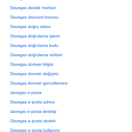
Davegas destek merkezi
Davegas discount bonusu
Davegas doğru adres
Davegas doğrulama işlemi
Davegas doğrulama kodu
Davegas doğrulama rehberi
Davegas domain bilgisi
Davegas domain değişimi
Davegas domain güncellemesi
davegas e-posta
Davegas e-posta adresi
davegas e-posta desteği
Davegas e-posta destek
Davegas e-posta kullanımı