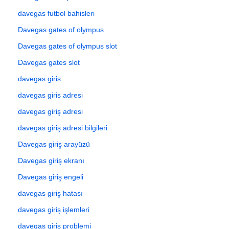
davegas futbol bahisleri
Davegas gates of olympus
Davegas gates of olympus slot
Davegas gates slot
davegas giris
davegas giris adresi
davegas giriş adresi
davegas giriş adresi bilgileri
Davegas giriş arayüzü
Davegas giriş ekranı
Davegas giriş engeli
davegas giriş hatası
davegas giriş işlemleri
davegas giriş problemi