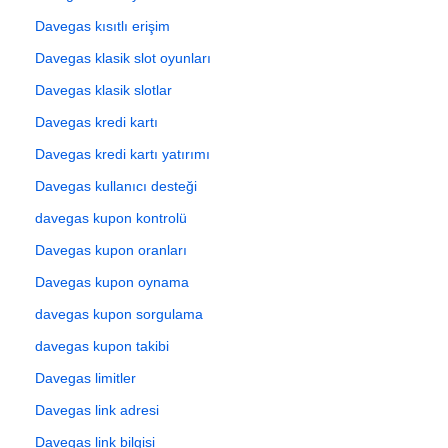
Davegas kısıtlı erişim
Davegas klasik slot oyunları
Davegas klasik slotlar
Davegas kredi kartı
Davegas kredi kartı yatırımı
Davegas kullanıcı desteği
davegas kupon kontrolü
Davegas kupon oranları
Davegas kupon oynama
davegas kupon sorgulama
davegas kupon takibi
Davegas limitler
Davegas link adresi
Davegas link bilgisi