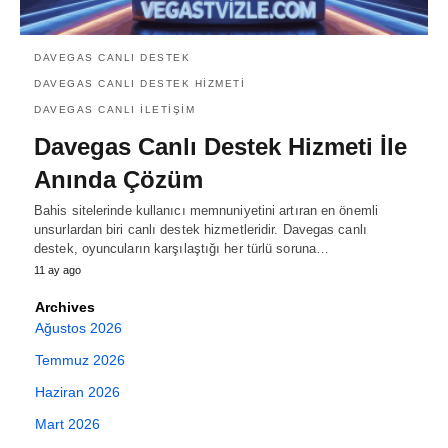
DAVEGAS CANLI DESTEK
DAVEGAS CANLI DESTEK HIZMETI
DAVEGAS CANLI ILETIŞIM
Davegas Canlı Destek Hizmeti İle
Anında Çözüm
Bahis sitelerinde kullanıcı memnuniyetini artıran en önemli
unsurlardan biri canlı destek hizmetleridir. Davegas canlı
destek, oyuncuların karşılaştığı her türlü soruna…
11 ay ago
Archives
Ağustos 2026
Temmuz 2026
Haziran 2026
Mart 2026