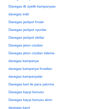
Davegas ilk üyelik kampanyası
davegas indir
Davegas jackpot fırsatı
Davegas jackpot oyunlar
Davegas jackpot slotlar
Davegas jeton cüzdan
Davegas jeton cüzdan ödeme
davegas kampanya
davegas kampanya fırsatları
davegas kampanyalar
Davegas kart ile para yatırma
Davegas kayıp bonusu
Davegas kayıp bonusu alımı
davegas kayıt