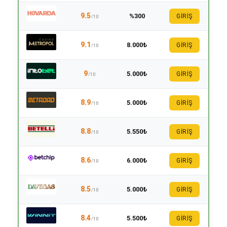
9.5
%300
GİRİŞ
/10
9.1
8.000₺
GİRİŞ
/10
9
5.000₺
GİRİŞ
/10
8.9
5.000₺
GİRİŞ
/10
8.8
5.550₺
GİRİŞ
/10
8.6
6.000₺
GİRİŞ
/10
8.5
5.000₺
GİRİŞ
/10
8.4
5.500₺
GİRİŞ
/10