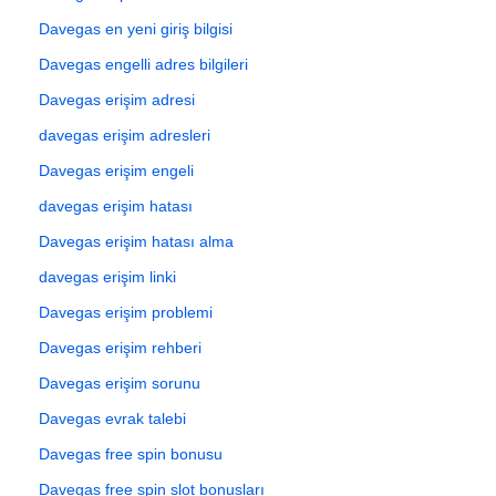
Davegas en yeni giriş bilgisi
Davegas engelli adres bilgileri
Davegas erişim adresi
davegas erişim adresleri
Davegas erişim engeli
davegas erişim hatası
Davegas erişim hatası alma
davegas erişim linki
Davegas erişim problemi
Davegas erişim rehberi
Davegas erişim sorunu
Davegas evrak talebi
Davegas free spin bonusu
Davegas free spin slot bonusları