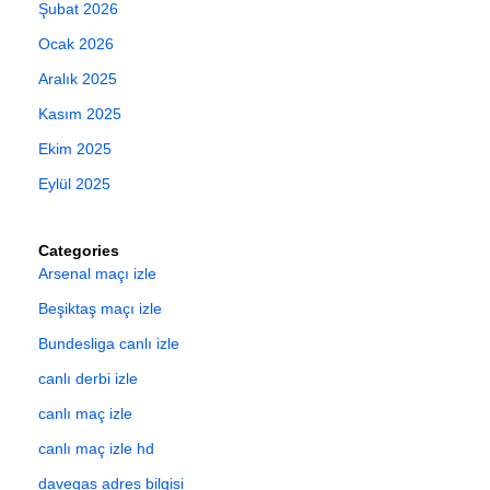
Şubat 2026
Ocak 2026
Aralık 2025
Kasım 2025
Ekim 2025
Eylül 2025
Categories
Arsenal maçı izle
Beşiktaş maçı izle
Bundesliga canlı izle
canlı derbi izle
canlı maç izle
canlı maç izle hd
davegas adres bilgisi