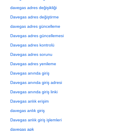
davegas adres değişikliği
Davegas adres değiştirme
davegas adres güncelleme
Davegas adres güncellemesi
Davegas adres kontrolü
Davegas adres sorunu
Davegas adres yenileme
Davegas anında giriş
Davegas anında giriş adresi
Davegas anında giriş linki
Davegas anlık erişim
davegas anlık giriş
Davegas anlık giriş işlemleri
davegas apk