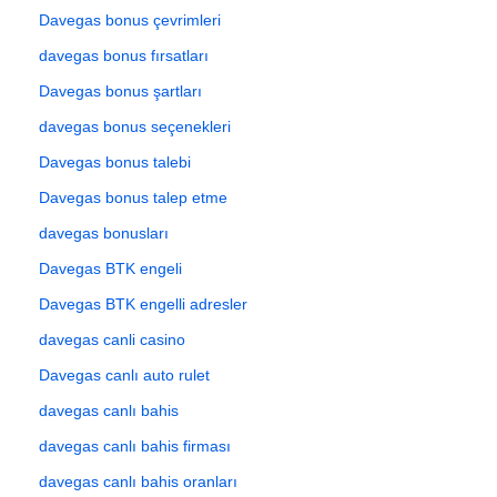
Davegas bonus çevrimleri
davegas bonus fırsatları
Davegas bonus şartları
davegas bonus seçenekleri
Davegas bonus talebi
Davegas bonus talep etme
davegas bonusları
Davegas BTK engeli
Davegas BTK engelli adresler
davegas canli casino
Davegas canlı auto rulet
davegas canlı bahis
davegas canlı bahis firması
davegas canlı bahis oranları