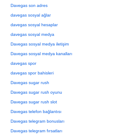
Davegas son adres
davegas sosyal ağlar
davegas sosyal hesaplar
davegas sosyal medya
Davegas sosyal medya iletişim
Davegas sosyal medya kanalları
davegas spor
davegas spor bahisleri
Davegas sugar rush
Davegas sugar rush oyunu
Davegas sugar rush slot
Davegas telefon bağlantısı
Davegas telegram bonusları
Davegas telegram fırsatları