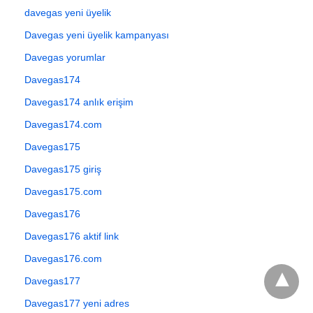
davegas yeni üyelik
Davegas yeni üyelik kampanyası
Davegas yorumlar
Davegas174
Davegas174 anlık erişim
Davegas174.com
Davegas175
Davegas175 giriş
Davegas175.com
Davegas176
Davegas176 aktif link
Davegas176.com
Davegas177
Davegas177 yeni adres