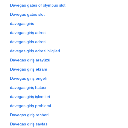
Davegas gates of olympus slot
Davegas gates slot
davegas giris
davegas giriş adresi
davegas giris adresi
davegas giriş adresi bilgileri
Davegas giriş arayüzü
Davegas giriş ekranı
Davegas giriş engeli
davegas giriş hatası
davegas giriş işlemleri
davegas giriş problemi
Davegas giriş rehberi
Davegas giriş sayfası