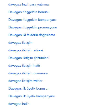
davegas hızlı para yatırma
Davegas hoşgeldin bonusu
Davegas hoşgeldin kampanyası
Davegas hoşgeldin promosyonu
Davegas iki faktörlü doğrulama
davegas iletişim
davegas iletişim adresi
Davegas iletişim çözümleri
davegas iletişim hattı
davegas iletişim numarası
davegas iletişim twitter
Davegas ilk üyelik bonusu
Davegas ilk üyelik kampanyası
davegas indir