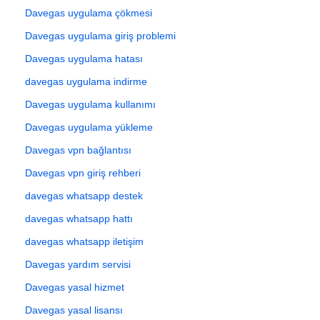
Davegas uygulama çökmesi
Davegas uygulama giriş problemi
Davegas uygulama hatası
davegas uygulama indirme
Davegas uygulama kullanımı
Davegas uygulama yükleme
Davegas vpn bağlantısı
Davegas vpn giriş rehberi
davegas whatsapp destek
davegas whatsapp hattı
davegas whatsapp iletişim
Davegas yardım servisi
Davegas yasal hizmet
Davegas yasal lisansı