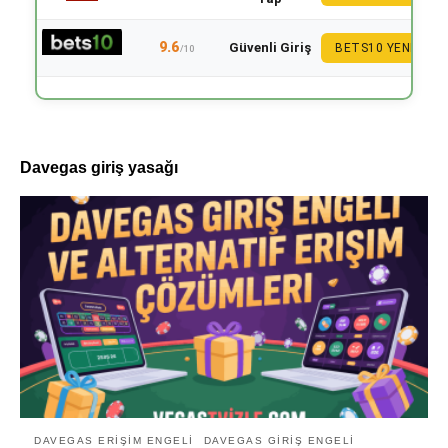
9.6
Güvenli Giriş
BETS10 YENI
/10
Davegas giriş yasağı
DAVEGAS ERIŞIM ENGELI
DAVEGAS GIRIŞ ENGELI