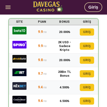
Giriş
SITE
PUAN
BONUS
GIRIŞ
9.9
20.000₺
GİRİŞ
/10
2K USD -
9.9
Sadece
GİRİŞ
/10
Kripto
9.8
20.000₺
GİRİŞ
/10
20Bin TL
9.7
GİRİŞ
/10
Bonus
9.4
4.500₺
GİRİŞ
/10
9.4
6.500₺
GİRİŞ
/10