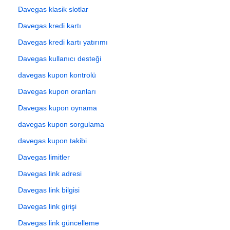
Davegas klasik slotlar
Davegas kredi kartı
Davegas kredi kartı yatırımı
Davegas kullanıcı desteği
davegas kupon kontrolü
Davegas kupon oranları
Davegas kupon oynama
davegas kupon sorgulama
davegas kupon takibi
Davegas limitler
Davegas link adresi
Davegas link bilgisi
Davegas link girişi
Davegas link güncelleme