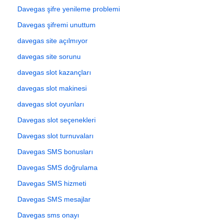
Davegas şifre yenileme problemi
Davegas şifremi unuttum
davegas site açılmıyor
davegas site sorunu
davegas slot kazançları
davegas slot makinesi
davegas slot oyunları
Davegas slot seçenekleri
Davegas slot turnuvaları
Davegas SMS bonusları
Davegas SMS doğrulama
Davegas SMS hizmeti
Davegas SMS mesajlar
Davegas sms onayı