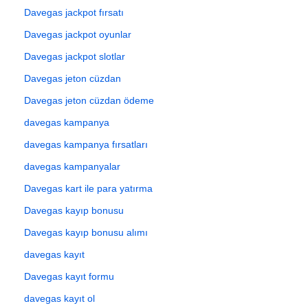
Davegas jackpot fırsatı
Davegas jackpot oyunlar
Davegas jackpot slotlar
Davegas jeton cüzdan
Davegas jeton cüzdan ödeme
davegas kampanya
davegas kampanya fırsatları
davegas kampanyalar
Davegas kart ile para yatırma
Davegas kayıp bonusu
Davegas kayıp bonusu alımı
davegas kayıt
Davegas kayıt formu
davegas kayıt ol