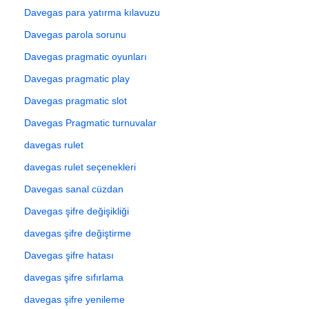
Davegas para yatırma kılavuzu
Davegas parola sorunu
Davegas pragmatic oyunları
Davegas pragmatic play
Davegas pragmatic slot
Davegas Pragmatic turnuvalar
davegas rulet
davegas rulet seçenekleri
Davegas sanal cüzdan
Davegas şifre değişikliği
davegas şifre değiştirme
Davegas şifre hatası
davegas şifre sıfırlama
davegas şifre yenileme