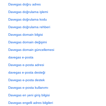
Davegas doğru adres
Davegas doğrulama işlemi
Davegas doğrulama kodu
Davegas doğrulama rehberi
Davegas domain bilgisi
Davegas domain değişimi
Davegas domain güncellemesi
davegas e-posta
Davegas e-posta adresi
davegas e-posta desteği
Davegas e-posta destek
Davegas e-posta kullanımı
Davegas en yeni giriş bilgisi
Davegas engelli adres bilgileri