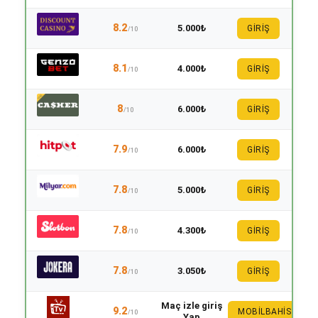
8.2
5.000₺
GİRİŞ
/10
8.1
4.000₺
GİRİŞ
/10
8
6.000₺
GİRİŞ
/10
7.9
6.000₺
GİRİŞ
/10
7.8
5.000₺
GİRİŞ
/10
7.8
4.300₺
GİRİŞ
/10
7.8
3.050₺
GİRİŞ
/10
Maç izle giriş
9.2
MOBILBAHIS
/10
Yap