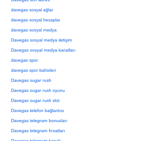
davegas sosyal ağlar
davegas sosyal hesaplar
davegas sosyal medya
Davegas sosyal medya iletişim
Davegas sosyal medya kanalları
davegas spor
davegas spor bahisleri
Davegas sugar rush
Davegas sugar rush oyunu
Davegas sugar rush slot
Davegas telefon bağlantısı
Davegas telegram bonusları
Davegas telegram fırsatları
Davegas telegram kanalı