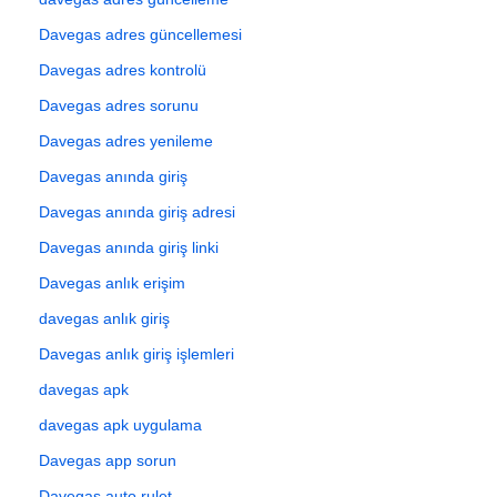
Davegas adres güncellemesi
Davegas adres kontrolü
Davegas adres sorunu
Davegas adres yenileme
Davegas anında giriş
Davegas anında giriş adresi
Davegas anında giriş linki
Davegas anlık erişim
davegas anlık giriş
Davegas anlık giriş işlemleri
davegas apk
davegas apk uygulama
Davegas app sorun
Davegas auto rulet