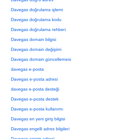
Davegas doğrulama işlemi
Davegas doğrulama kodu
Davegas doğrulama rehberi
Davegas domain bilgisi
Davegas domain değişimi
Davegas domain güncellemesi
davegas e-posta
Davegas e-posta adresi
davegas e-posta desteği
Davegas e-posta destek
Davegas e-posta kullanımı
Davegas en yeni giriş bilgisi
Davegas engelli adres bilgileri
Davegas erişim adresi