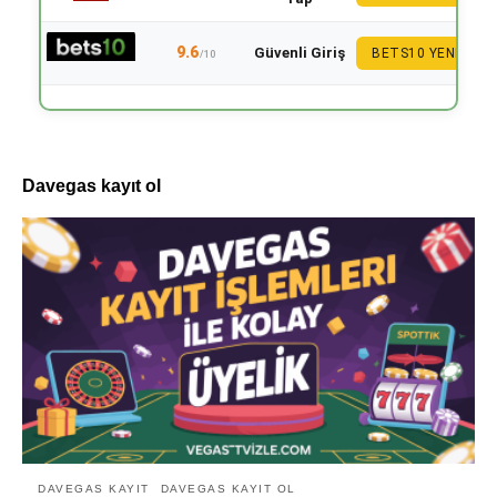
9.6
Güvenli Giriş
BETS10 YENI
/10
Davegas kayıt ol
DAVEGAS KAYIT
DAVEGAS KAYIT OL