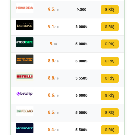
9.5
%300
GİRİŞ
/10
9.1
8.000₺
GİRİŞ
/10
9
5.000₺
GİRİŞ
/10
8.9
5.000₺
GİRİŞ
/10
8.8
5.550₺
GİRİŞ
/10
8.6
6.000₺
GİRİŞ
/10
8.5
5.000₺
GİRİŞ
/10
8.4
5.500₺
GİRİŞ
/10