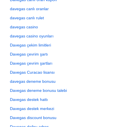
davegas canlı oranlar
davegas canlı rulet
davegas casino
davegas casino oyunları
Davegas çekim limitleri
Davegas çevrim şartı
Davegas çevrim şartları
Davegas Curacao lisansı
davegas deneme bonusu
Davegas deneme bonusu talebi
Davegas destek hattı
Davegas destek merkezi
Davegas discount bonusu
Davegas doğru adres