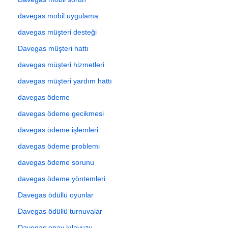
davegas mobil uygulama
davegas müşteri desteği
Davegas müşteri hattı
davegas müşteri hizmetleri
davegas müşteri yardım hattı
davegas ödeme
davegas ödeme gecikmesi
davegas ödeme işlemleri
davegas ödeme problemi
davegas ödeme sorunu
davegas ödeme yöntemleri
Davegas ödüllü oyunlar
Davegas ödüllü turnuvalar
Davegas onay kılavuzu