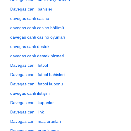
Davegas canlı bahisler
davegas canlı casino
davegas canlı casino bölümü
davegas canlı casino oyunları
davegas canlı destek
davegas canlı destek hizmeti
Davegas canlı futbol
Davegas canlı futbol bahisleri
Davegas canlı futbol kuponu
davegas canlı iletişim
Davegas canlı kuponlar
Davegas canlı link
Davegas canlı maç oranları
Davegas canlı oran kupon