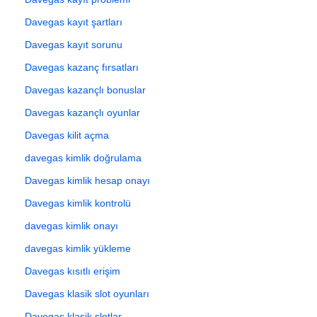
Davegas kayıt şartları
Davegas kayıt sorunu
Davegas kazanç fırsatları
Davegas kazançlı bonuslar
Davegas kazançlı oyunlar
Davegas kilit açma
davegas kimlik doğrulama
Davegas kimlik hesap onayı
Davegas kimlik kontrolü
davegas kimlik onayı
davegas kimlik yükleme
Davegas kısıtlı erişim
Davegas klasik slot oyunları
Davegas klasik slotlar