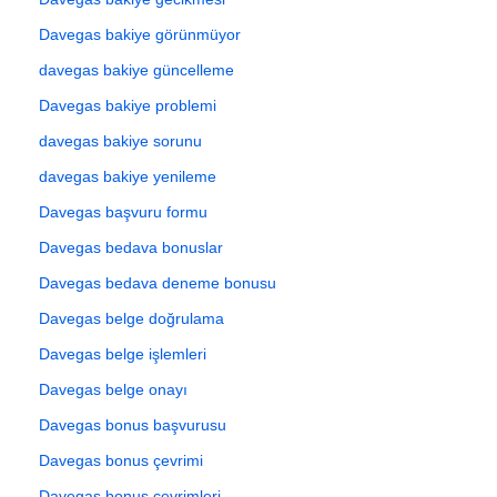
Davegas bakiye görünmüyor
davegas bakiye güncelleme
Davegas bakiye problemi
davegas bakiye sorunu
davegas bakiye yenileme
Davegas başvuru formu
Davegas bedava bonuslar
Davegas bedava deneme bonusu
Davegas belge doğrulama
Davegas belge işlemleri
Davegas belge onayı
Davegas bonus başvurusu
Davegas bonus çevrimi
Davegas bonus çevrimleri