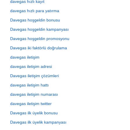
davegas hızlı kayıt
davegas hızlı para yatırma
Davegas hoşgeldin bonusu
Davegas hoşgeldin kampanyası
Davegas hoşgeldin promosyonu
Davegas iki faktörlü doğrulama
davegas iletişim
davegas iletişim adresi
Davegas iletişim çözümleri
davegas iletişim hattı
davegas iletişim numarası
davegas iletişim twitter
Davegas ilk üyelik bonusu
Davegas ilk üyelik kampanyası