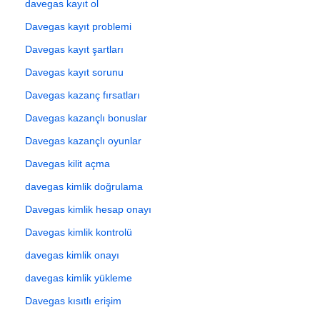
davegas kayıt ol
Davegas kayıt problemi
Davegas kayıt şartları
Davegas kayıt sorunu
Davegas kazanç fırsatları
Davegas kazançlı bonuslar
Davegas kazançlı oyunlar
Davegas kilit açma
davegas kimlik doğrulama
Davegas kimlik hesap onayı
Davegas kimlik kontrolü
davegas kimlik onayı
davegas kimlik yükleme
Davegas kısıtlı erişim