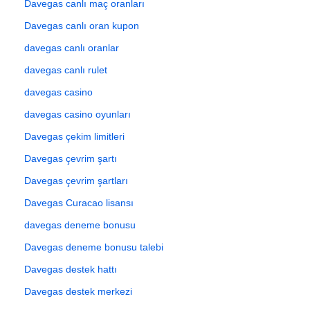
Davegas canlı maç oranları
Davegas canlı oran kupon
davegas canlı oranlar
davegas canlı rulet
davegas casino
davegas casino oyunları
Davegas çekim limitleri
Davegas çevrim şartı
Davegas çevrim şartları
Davegas Curacao lisansı
davegas deneme bonusu
Davegas deneme bonusu talebi
Davegas destek hattı
Davegas destek merkezi