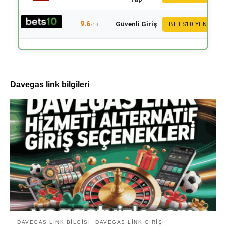
9.6
Güvenli Giriş
BETS10 YENI
/10
Davegas link bilgileri
DAVEGAS LINK BILGISI
DAVEGAS LINK GIRIŞI