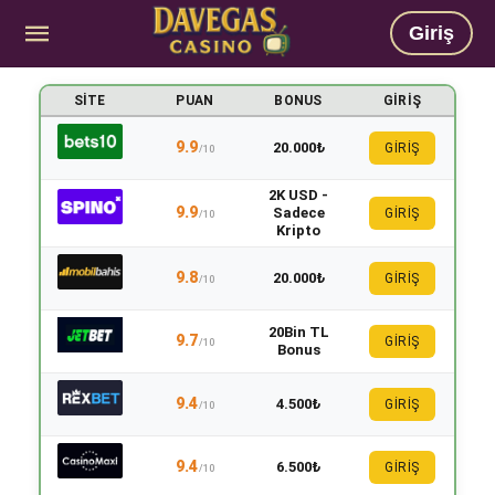
Giriş
SITE
PUAN
BONUS
GIRIŞ
9.9
20.000₺
GİRİŞ
/10
2K USD -
9.9
Sadece
GİRİŞ
/10
Kripto
9.8
20.000₺
GİRİŞ
/10
20Bin TL
9.7
GİRİŞ
/10
Bonus
9.4
4.500₺
GİRİŞ
/10
9.4
6.500₺
GİRİŞ
/10