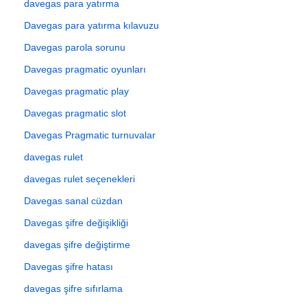
davegas para yatırma
Davegas para yatırma kılavuzu
Davegas parola sorunu
Davegas pragmatic oyunları
Davegas pragmatic play
Davegas pragmatic slot
Davegas Pragmatic turnuvalar
davegas rulet
davegas rulet seçenekleri
Davegas sanal cüzdan
Davegas şifre değişikliği
davegas şifre değiştirme
Davegas şifre hatası
davegas şifre sıfırlama