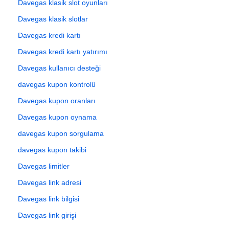
Davegas klasik slot oyunları
Davegas klasik slotlar
Davegas kredi kartı
Davegas kredi kartı yatırımı
Davegas kullanıcı desteği
davegas kupon kontrolü
Davegas kupon oranları
Davegas kupon oynama
davegas kupon sorgulama
davegas kupon takibi
Davegas limitler
Davegas link adresi
Davegas link bilgisi
Davegas link girişi