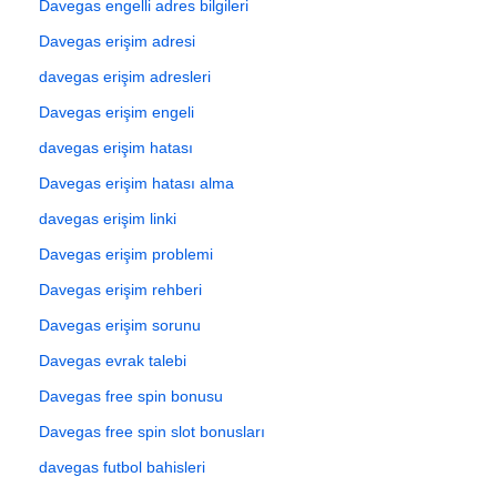
Davegas engelli adres bilgileri
Davegas erişim adresi
davegas erişim adresleri
Davegas erişim engeli
davegas erişim hatası
Davegas erişim hatası alma
davegas erişim linki
Davegas erişim problemi
Davegas erişim rehberi
Davegas erişim sorunu
Davegas evrak talebi
Davegas free spin bonusu
Davegas free spin slot bonusları
davegas futbol bahisleri