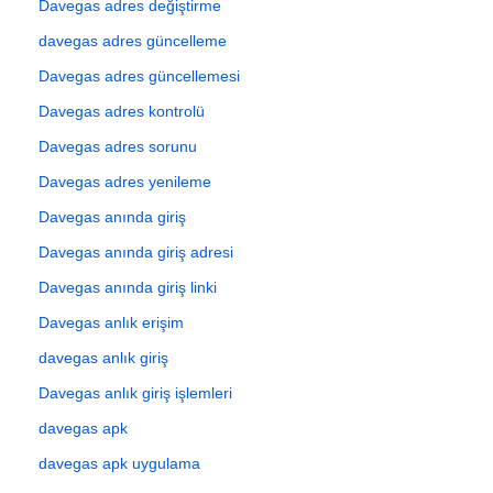
Davegas adres değiştirme
davegas adres güncelleme
Davegas adres güncellemesi
Davegas adres kontrolü
Davegas adres sorunu
Davegas adres yenileme
Davegas anında giriş
Davegas anında giriş adresi
Davegas anında giriş linki
Davegas anlık erişim
davegas anlık giriş
Davegas anlık giriş işlemleri
davegas apk
davegas apk uygulama