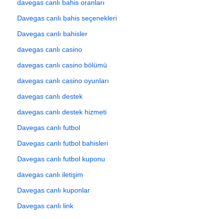
davegas canlı bahis oranları
Davegas canlı bahis seçenekleri
Davegas canlı bahisler
davegas canlı casino
davegas canlı casino bölümü
davegas canlı casino oyunları
davegas canlı destek
davegas canlı destek hizmeti
Davegas canlı futbol
Davegas canlı futbol bahisleri
Davegas canlı futbol kuponu
davegas canlı iletişim
Davegas canlı kuponlar
Davegas canlı link