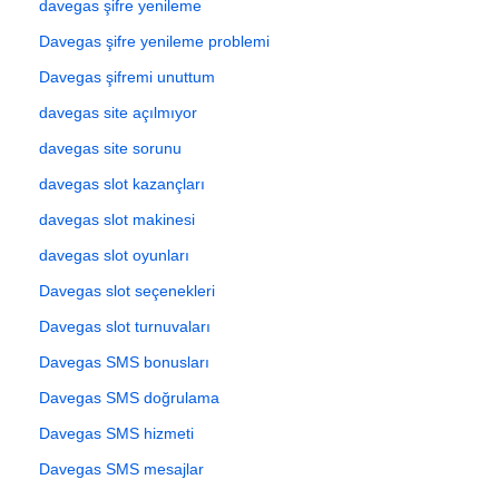
davegas şifre yenileme
Davegas şifre yenileme problemi
Davegas şifremi unuttum
davegas site açılmıyor
davegas site sorunu
davegas slot kazançları
davegas slot makinesi
davegas slot oyunları
Davegas slot seçenekleri
Davegas slot turnuvaları
Davegas SMS bonusları
Davegas SMS doğrulama
Davegas SMS hizmeti
Davegas SMS mesajlar