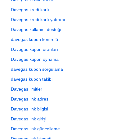
Davegas kredi kartı
Davegas kredi kartı yatırımı
Davegas kullanıcı desteği
davegas kupon kontrolü
Davegas kupon oranları
Davegas kupon oynama
davegas kupon sorgulama
davegas kupon takibi
Davegas limitler
Davegas link adresi
Davegas link bilgisi
Davegas link girişi
Davegas link güncelleme
Davegas link hizmeti