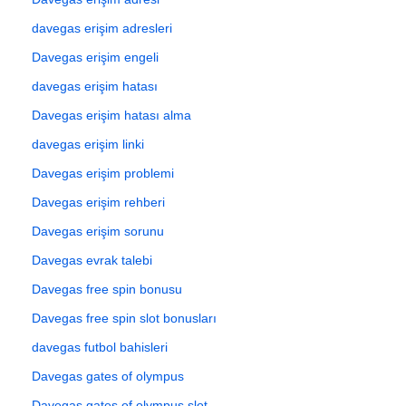
davegas erişim adresleri
Davegas erişim engeli
davegas erişim hatası
Davegas erişim hatası alma
davegas erişim linki
Davegas erişim problemi
Davegas erişim rehberi
Davegas erişim sorunu
Davegas evrak talebi
Davegas free spin bonusu
Davegas free spin slot bonusları
davegas futbol bahisleri
Davegas gates of olympus
Davegas gates of olympus slot