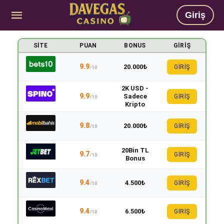
Giriş
SITE
PUAN
BONUS
GIRIŞ
9.9
20.000₺
GİRİŞ
/10
2K USD -
9.9
Sadece
GİRİŞ
/10
Kripto
9.8
20.000₺
GİRİŞ
/10
20Bin TL
9.7
GİRİŞ
/10
Bonus
9.4
4.500₺
GİRİŞ
/10
9.4
6.500₺
GİRİŞ
/10