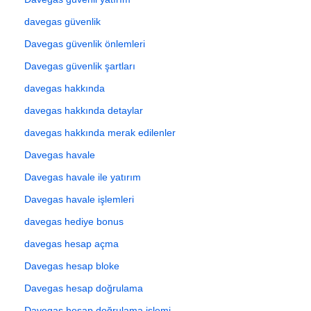
davegas güvenlik
Davegas güvenlik önlemleri
Davegas güvenlik şartları
davegas hakkında
davegas hakkında detaylar
davegas hakkında merak edilenler
Davegas havale
Davegas havale ile yatırım
Davegas havale işlemleri
davegas hediye bonus
davegas hesap açma
Davegas hesap bloke
Davegas hesap doğrulama
Davegas hesap doğrulama işlemi