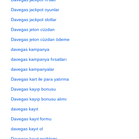
Davegas jackpot oyunlar
Davegas jackpot slotlar
Davegas jeton cüzdan
Davegas jeton cüzdan ödeme
davegas kampanya
davegas kampanya fırsatları
davegas kampanyalar
Davegas kart ile para yatırma
Davegas kayıp bonusu
Davegas kayıp bonusu alımı
davegas kayıt
Davegas kayıt formu
davegas kayıt ol
Davegas kayıt problemi