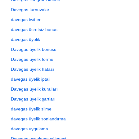
Davegas turnuvalar
davegas twitter
davegas ücretsiz bonus
davegas üyelik
Davegas üyelik bonusu
Davegas üyelik formu
Davegas üyelik hatası
davegas üyelik iptali
Davegas üyelik kuralları
Davegas üyelik şartları
davegas üyelik silme
davegas üyelik sonlandırma
davegas uygulama
Davegas uygulama çökmesi