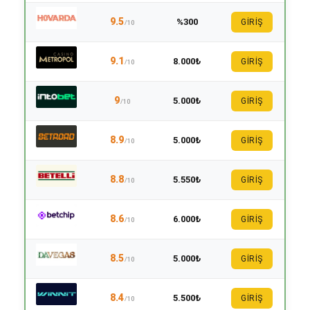
9.5
%300
GİRİŞ
/10
9.1
8.000₺
GİRİŞ
/10
9
5.000₺
GİRİŞ
/10
8.9
5.000₺
GİRİŞ
/10
8.8
5.550₺
GİRİŞ
/10
8.6
6.000₺
GİRİŞ
/10
8.5
5.000₺
GİRİŞ
/10
8.4
5.500₺
GİRİŞ
/10