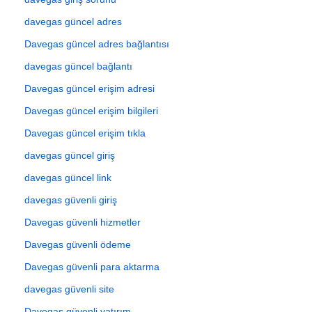
davegas güncel adres
Davegas güncel adres bağlantısı
davegas güncel bağlantı
Davegas güncel erişim adresi
Davegas güncel erişim bilgileri
Davegas güncel erişim tıkla
davegas güncel giriş
davegas güncel link
davegas güvenli giriş
Davegas güvenli hizmetler
Davegas güvenli ödeme
Davegas güvenli para aktarma
davegas güvenli site
Davegas güvenli yatırım