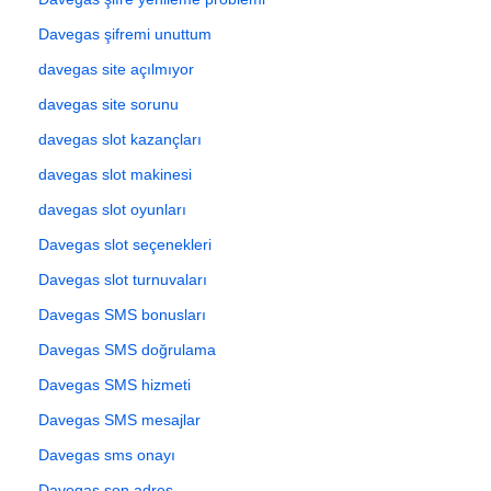
Davegas şifremi unuttum
davegas site açılmıyor
davegas site sorunu
davegas slot kazançları
davegas slot makinesi
davegas slot oyunları
Davegas slot seçenekleri
Davegas slot turnuvaları
Davegas SMS bonusları
Davegas SMS doğrulama
Davegas SMS hizmeti
Davegas SMS mesajlar
Davegas sms onayı
Davegas son adres