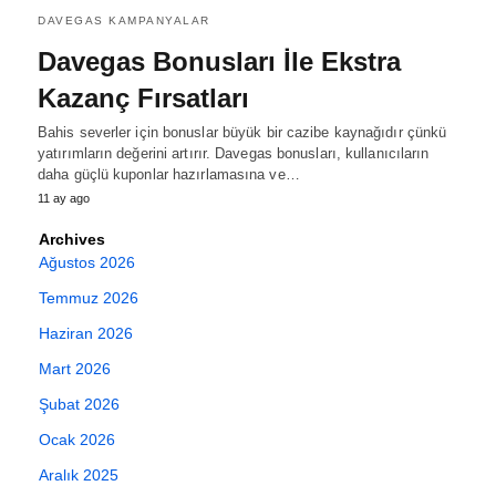
DAVEGAS KAMPANYALAR
Davegas Bonusları İle Ekstra
Kazanç Fırsatları
Bahis severler için bonuslar büyük bir cazibe kaynağıdır çünkü
yatırımların değerini artırır. Davegas bonusları, kullanıcıların
daha güçlü kuponlar hazırlamasına ve…
11 ay ago
Archives
Ağustos 2026
Temmuz 2026
Haziran 2026
Mart 2026
Şubat 2026
Ocak 2026
Aralık 2025