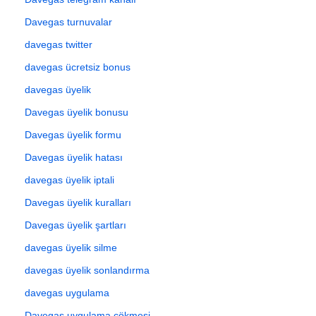
Davegas turnuvalar
davegas twitter
davegas ücretsiz bonus
davegas üyelik
Davegas üyelik bonusu
Davegas üyelik formu
Davegas üyelik hatası
davegas üyelik iptali
Davegas üyelik kuralları
Davegas üyelik şartları
davegas üyelik silme
davegas üyelik sonlandırma
davegas uygulama
Davegas uygulama çökmesi